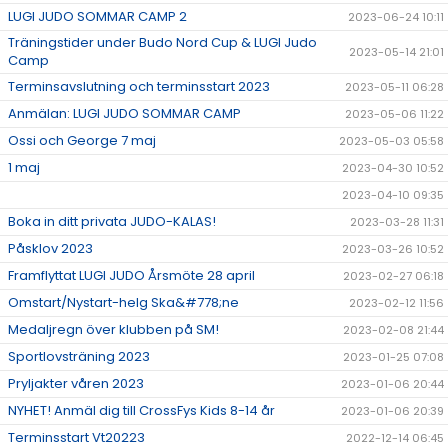
LUGI JUDO SOMMAR CAMP 2
2023-06-24 10:11
Träningstider under Budo Nord Cup & LUGI Judo
2023-05-14 21:01
Camp
Terminsavslutning och terminsstart 2023
2023-05-11 06:28
Anmälan: LUGI JUDO SOMMAR CAMP
2023-05-06 11:22
Ossi och George 7 maj
2023-05-03 05:58
1 maj
2023-04-30 10:52
2023-04-10 09:35
Boka in ditt privata JUDO-KALAS!
2023-03-28 11:31
Påsklov 2023
2023-03-26 10:52
Framflyttat LUGI JUDO Årsmöte 28 april
2023-02-27 06:18
Omstart/Nystart-helg Ska&#778;ne
2023-02-12 11:56
Medaljregn över klubben på SM!
2023-02-08 21:44
Sportlovsträning 2023
2023-01-25 07:08
Pryljakter våren 2023
2023-01-06 20:44
NYHET! Anmäl dig till CrossFys Kids 8-14 år
2023-01-06 20:39
Terminsstart Vt20223
2022-12-14 06:45