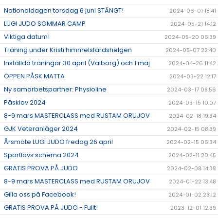
Nationaldagen torsdag 6 juni STÄNGT!
2024-06-01 18:41
LUGI JUDO SOMMAR CAMP
2024-05-21 14:12
Viktiga datum!
2024-05-20 06:39
Träning under Kristi himmelsfärdshelgen
2024-05-07 22:40
Inställda träningar 30 april (Valborg) och 1 maj
2024-04-26 11:42
ÖPPEN PÅSK MATTA
2024-03-22 12:17
Ny samarbetspartner: Physioline
2024-03-17 08:56
Påsklov 2024
2024-03-15 10:07
8-9 mars MASTERCLASS med RUSTAM ORUJOV
2024-02-18 19:34
GJK Veteranläger 2024
2024-02-15 08:39
Årsmöte LUGI JUDO fredag 26 april
2024-02-15 06:34
Sportlovs schema 2024
2024-02-11 20:45
GRATIS PROVA PÅ JUDO
2024-02-08 14:38
8-9 mars MASTERCLASS med RUSTAM ORUJOV
2024-01-22 13:48
Gilla oss på Facebook!
2024-01-02 23:12
GRATIS PROVA PÅ JUDO - Fullt!
2023-12-01 12:39