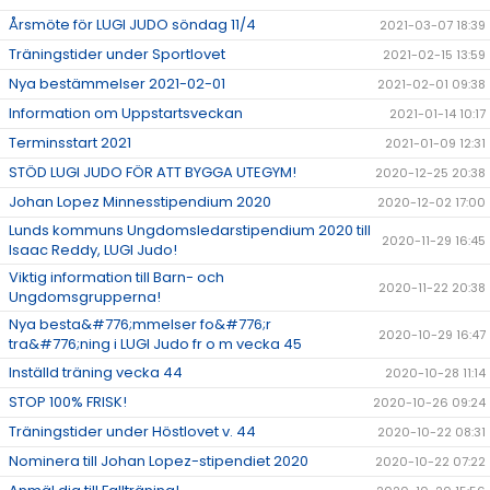
Årsmöte för LUGI JUDO söndag 11/4
2021-03-07 18:39
Träningstider under Sportlovet
2021-02-15 13:59
Nya bestämmelser 2021-02-01
2021-02-01 09:38
Information om Uppstartsveckan
2021-01-14 10:17
Terminsstart 2021
2021-01-09 12:31
STÖD LUGI JUDO FÖR ATT BYGGA UTEGYM!
2020-12-25 20:38
Johan Lopez Minnesstipendium 2020
2020-12-02 17:00
Lunds kommuns Ungdomsledarstipendium 2020 till
2020-11-29 16:45
Isaac Reddy, LUGI Judo!
Viktig information till Barn- och
2020-11-22 20:38
Ungdomsgrupperna!
Nya besta&#776;mmelser fo&#776;r
2020-10-29 16:47
tra&#776;ning i LUGI Judo fr o m vecka 45
Inställd träning vecka 44
2020-10-28 11:14
STOP 100% FRISK!
2020-10-26 09:24
Träningstider under Höstlovet v. 44
2020-10-22 08:31
Nominera till Johan Lopez-stipendiet 2020
2020-10-22 07:22