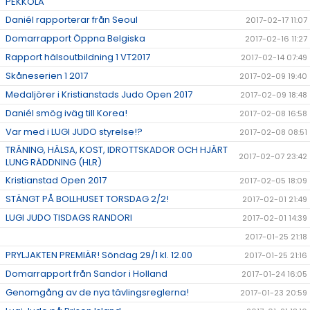
PEKKOLA
Daniél rapporterar från Seoul
2017-02-17 11:07
Domarrapport Öppna Belgiska
2017-02-16 11:27
Rapport hälsoutbildning 1 VT2017
2017-02-14 07:49
Skåneserien 1 2017
2017-02-09 19:40
Medaljörer i Kristianstads Judo Open 2017
2017-02-09 18:48
Daniél smög iväg till Korea!
2017-02-08 16:58
Var med i LUGI JUDO styrelse!?
2017-02-08 08:51
TRÄNING, HÄLSA, KOST, IDROTTSKADOR OCH HJÄRT
2017-02-07 23:42
LUNG RÄDDNING (HLR)
Kristianstad Open 2017
2017-02-05 18:09
STÄNGT PÅ BOLLHUSET TORSDAG 2/2!
2017-02-01 21:49
LUGI JUDO TISDAGS RANDORI
2017-02-01 14:39
2017-01-25 21:18
PRYLJAKTEN PREMIÄR! Söndag 29/1 kl. 12.00
2017-01-25 21:16
Domarrapport från Sandor i Holland
2017-01-24 16:05
Genomgång av de nya tävlingsreglerna!
2017-01-23 20:59