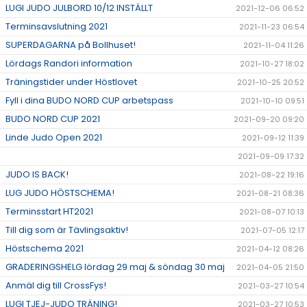
LUGI JUDO JULBORD 10/12 INSTÄLLT
2021-12-06 06:52
Terminsavslutning 2021
2021-11-23 06:54
SUPERDAGARNA på Bollhuset!
2021-11-04 11:26
Lördags Randori information
2021-10-27 18:02
Träningstider under Höstlovet
2021-10-25 20:52
Fyll i dina BUDO NORD CUP arbetspass
2021-10-10 09:51
BUDO NORD CUP 2021
2021-09-20 09:20
Linde Judo Open 2021
2021-09-12 11:39
2021-09-09 17:32
JUDO IS BACK!
2021-08-22 19:16
LUG JUDO HÖSTSCHEMA!
2021-08-21 08:36
Terminsstart HT2021
2021-08-07 10:13
Till dig som är Tävlingsaktiv!
2021-07-05 12:17
Höstschema 2021
2021-04-12 08:26
GRADERINGSHELG lördag 29 maj & söndag 30 maj
2021-04-05 21:50
Anmäl dig till CrossFys!
2021-03-27 10:54
LUGI TJEJ-JUDO TRÄNING!
2021-03-27 10:53