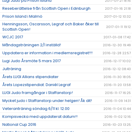
Lugi Judo på Prison Island
2017-01-21 18:16
Reseberättelse från Scottish Open i Edinburgh
2017-01-16 21:18
Prison Island i Malmö
2017-01-12 10:32
Henningsson, Oscarsson, Legraf och Baker åker till
2017-01-11 19:12
Scottish Open!
WCJC 2017
2017-01-08 17:42
Måndagsträningen 2/1 inställd!
2016-12-30 19:49
Uppdatera er information i medlemsregistret!!!
2016-12-28 22:57
Lugi Judo Årsmöte 5 mars 2017
2016-12-17 10:02
Julträning
2016-12-12 08:43
Årets LUGI Allians stipendiater
2016-11-30 18:05
Årets Lopezstipendiat: Daniél Legraf
2016-11-20 13:58
LUGI Judo framgångar i Staffanstorp!
2016-11-17 16:25
Mycket judo i Staffanstorp under helgen! Åk dit!
2016-11-09 14:31
Veteranträning söndag 6/11 kl. 12.00
2016-11-04 10:44
Kompisvecka med uppdaterat datum!!
2016-11-02 12:16
National Cup 2016
2016-10-23 13:25