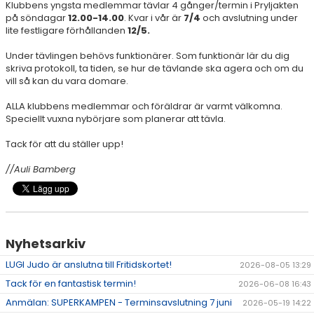
OM JUDO
Klubbens yngsta medlemmar tävlar 4 gånger/termin i Pryljakten
på söndagar
12.00-14.00
. Kvar i vår är
7/4
och avslutning under
lite festligare förhållanden
12/5.
KLUBBEN
Under tävlingen behövs funktionärer. Som funktionär lär du dig
GRADERA
skriva protokoll, ta tiden, se hur de tävlande ska agera och om du
vill så kan du vara domare.
LUGI JUDO EVENTS
ALLA klubbens medlemmar och föräldrar är varmt välkomna.
Speciellt vuxna nybörjare som planerar att tävla.
KONTAKT
Tack för att du ställer upp!
//Auli Bamberg
Nyhetsarkiv
LUGI Judo är anslutna till Fritidskortet!
2026-08-05 13:29
Tack för en fantastisk termin!
2026-06-08 16:43
Anmälan: SUPERKAMPEN - Terminsavslutning 7 juni
2026-05-19 14:22