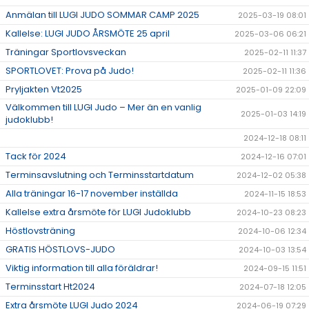
Anmälan till LUGI JUDO SOMMAR CAMP 2025
2025-03-19 08:01
Kallelse: LUGI JUDO ÅRSMÖTE 25 april
2025-03-06 06:21
Träningar Sportlovsveckan
2025-02-11 11:37
SPORTLOVET: Prova på Judo!
2025-02-11 11:36
Pryljakten Vt2025
2025-01-09 22:09
Välkommen till LUGI Judo – Mer än en vanlig
2025-01-03 14:19
judoklubb!
2024-12-18 08:11
Tack för 2024
2024-12-16 07:01
Terminsavslutning och Terminsstartdatum
2024-12-02 05:38
Alla träningar 16-17 november inställda
2024-11-15 18:53
Kallelse extra årsmöte för LUGI Judoklubb
2024-10-23 08:23
Höstlovsträning
2024-10-06 12:34
GRATIS HÖSTLOVS-JUDO
2024-10-03 13:54
Viktig information till alla föräldrar!
2024-09-15 11:51
Terminsstart Ht2024
2024-07-18 12:05
Extra årsmöte LUGI Judo 2024
2024-06-19 07:29