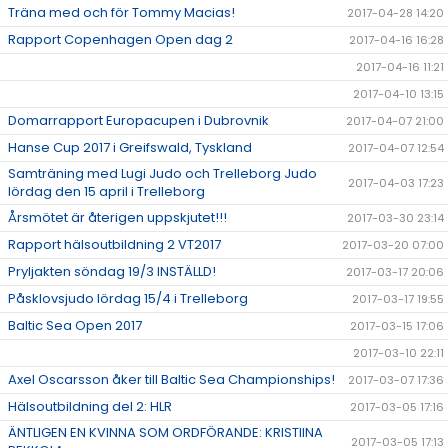
Träna med och för Tommy Macias!
2017-04-28 14:20
Rapport Copenhagen Open dag 2
2017-04-16 16:28
2017-04-16 11:21
2017-04-10 13:15
Domarrapport Europacupen i Dubrovnik
2017-04-07 21:00
Hanse Cup 2017 i Greifswald, Tyskland
2017-04-07 12:54
Samträning med Lugi Judo och Trelleborg Judo
2017-04-03 17:23
lördag den 15 april i Trelleborg
Årsmötet är återigen uppskjutet!!!
2017-03-30 23:14
Rapport hälsoutbildning 2 VT2017
2017-03-20 07:00
Pryljakten söndag 19/3 INSTÄLLD!
2017-03-17 20:06
Påsklovsjudo lördag 15/4 i Trelleborg
2017-03-17 19:55
Baltic Sea Open 2017
2017-03-15 17:06
2017-03-10 22:11
Axel Oscarsson åker till Baltic Sea Championships!
2017-03-07 17:36
Hälsoutbildning del 2: HLR
2017-03-05 17:16
ÄNTLIGEN EN KVINNA SOM ORDFÖRANDE: KRISTIINA
2017-03-05 17:13