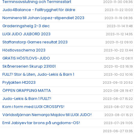
Terminsavslutning och Terminsstart
2023-11-30 09:36
Judo4Balance - Falltrygghet för äldre
2023-11-22 13:03
Nominera till Johan Lopez-stipendiet 2023
2023-11-19 08:36
Graderingshelg 2-3 dec
2023-11-14 11:48
LUGI JUDO JULBORD 2023
2023-11-12 14:35
Staffanstorp Games resultat 2023
2023-11-12 09:10
Höstlovsschema 2023
2023-10-22 13:44
GRATIS HÖSTLOVS-JUDO
2023-10-12 08:11
Skånerserien Skurup 231001
2023-10-03 16:19
FULLT! Stor & Liten, Judo-Lekis & Barn 1
2023-10-02 10:16
Pryljakten Ht2023
2023-09-13 20:52
ÖPPEN GRAPPLING MATTA
2023-08-28 19:47
Judo-Lekis & Barn 1 FULLT!
2023-08-07 15:22
Kom i form med LUGI CROSSFYS!
2023-08-07 12:12
Världsstjärnan Nemanja Majdov till LUGI JUDO!
2023-08-01 15:21
Emil Jabiyev tar brons på ungdoms-OS!
2023-07-29 11:05
2023-06-27 13:35