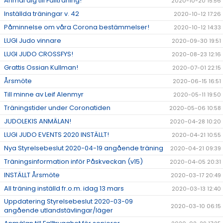
Anmäl dig till Fallträning!
2020-10-20 15:56
Inställda träningar v. 42
2020-10-12 17:26
Påminnelse om våra Corona bestämmelser!
2020-10-12 14:33
LUGI Judo vinnare
2020-09-30 19:51
LUGI JUDO CROSSFYS!
2020-08-23 12:16
Grattis Ossian Kullman!
2020-07-01 22:15
Årsmöte
2020-06-15 16:51
Till minne av Leif Alenmyr
2020-05-11 19:50
Träningstider under Coronatiden
2020-05-06 10:58
JUDOLEKIS ANMÄLAN!
2020-04-28 10:20
LUGI JUDO EVENTS 2020 INSTÄLLT!
2020-04-21 10:55
Nya Styrelsebeslut 2020-04-19 angående träning
2020-04-21 09:39
Träningsinformation inför Påskveckan (v15)
2020-04-05 20:31
INSTÄLLT Årsmöte
2020-03-17 20:49
All träning inställd fr.o.m. idag 13 mars
2020-03-13 12:40
Uppdatering Styrelsebeslut 2020-03-09
2020-03-10 06:15
angående utlandstävlingar/läger