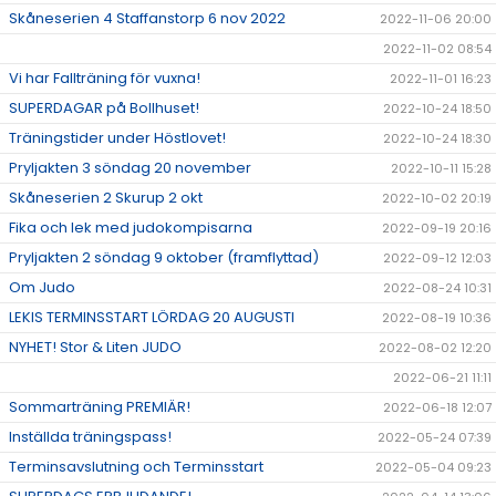
Skåneserien 4 Staffanstorp 6 nov 2022
2022-11-06 20:00
2022-11-02 08:54
Vi har Fallträning för vuxna!
2022-11-01 16:23
SUPERDAGAR på Bollhuset!
2022-10-24 18:50
Träningstider under Höstlovet!
2022-10-24 18:30
Pryljakten 3 söndag 20 november
2022-10-11 15:28
Skåneserien 2 Skurup 2 okt
2022-10-02 20:19
Fika och lek med judokompisarna
2022-09-19 20:16
Pryljakten 2 söndag 9 oktober (framflyttad)
2022-09-12 12:03
Om Judo
2022-08-24 10:31
LEKIS TERMINSSTART LÖRDAG 20 AUGUSTI
2022-08-19 10:36
NYHET! Stor & Liten JUDO
2022-08-02 12:20
2022-06-21 11:11
Sommarträning PREMIÄR!
2022-06-18 12:07
Inställda träningspass!
2022-05-24 07:39
Terminsavslutning och Terminsstart
2022-05-04 09:23