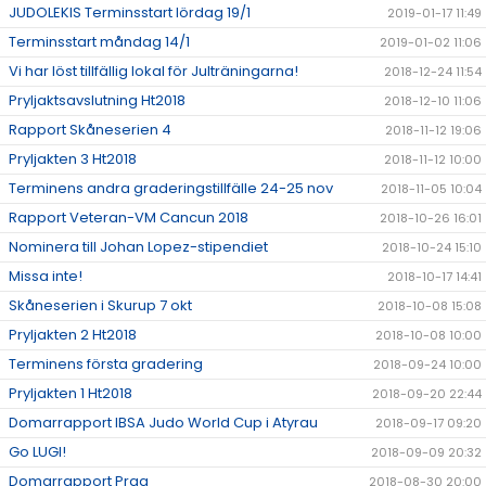
JUDOLEKIS Terminsstart lördag 19/1
2019-01-17 11:49
Terminsstart måndag 14/1
2019-01-02 11:06
Vi har löst tillfällig lokal för Julträningarna!
2018-12-24 11:54
Pryljaktsavslutning Ht2018
2018-12-10 11:06
Rapport Skåneserien 4
2018-11-12 19:06
Pryljakten 3 Ht2018
2018-11-12 10:00
Terminens andra graderingstillfälle 24-25 nov
2018-11-05 10:04
Rapport Veteran-VM Cancun 2018
2018-10-26 16:01
Nominera till Johan Lopez-stipendiet
2018-10-24 15:10
Missa inte!
2018-10-17 14:41
Skåneserien i Skurup 7 okt
2018-10-08 15:08
Pryljakten 2 Ht2018
2018-10-08 10:00
Terminens första gradering
2018-09-24 10:00
Pryljakten 1 Ht2018
2018-09-20 22:44
Domarrapport IBSA Judo World Cup i Atyrau
2018-09-17 09:20
Go LUGI!
2018-09-09 20:32
Domarrapport Prag
2018-08-30 20:00