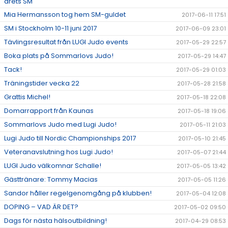
årets SM
Mia Hermansson tog hem SM-guldet
2017-06-11 17:51
SM i Stockholm 10-11 juni 2017
2017-06-09 23:01
Tävlingsresultat från LUGI Judo events
2017-05-29 22:57
Boka plats på Sommarlovs Judo!
2017-05-29 14:47
Tack!
2017-05-29 01:03
Träningstider vecka 22
2017-05-28 21:58
Grattis Michel!
2017-05-18 22:08
Domarrapport från Kaunas
2017-05-18 19:06
Sommarlovs Judo med Lugi Judo!
2017-05-11 21:03
Lugi Judo till Nordic Championships 2017
2017-05-10 21:45
Veteranavslutning hos Lugi Judo!
2017-05-07 21:44
LUGI Judo välkomnar Schalle!
2017-05-05 13:42
Gästtränare: Tommy Macias
2017-05-05 11:26
Sandor håller regelgenomgång på klubben!
2017-05-04 12:08
DOPING – VAD ÄR DET?
2017-05-02 09:50
Dags för nästa hälsoutbildning!
2017-04-29 08:53