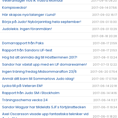
Veteranläger hos IK Västra Mölndal
2017-09-15 08:20
Kompisvecka!
2017-09-14 07:56
Här skapas nya talanger i Lund!
2017-09-02 16:17
Börja på Judo! Nybörjarintag hela september!
2017-09-01 13:30
Judolekis. Ingen föranmälan!
2017-09-01 13:29
2017-08-18 20:28
Domarrapport från Paks
2017-08-17 21:59
Rapport från Sandors IJF-test
2017-08-17 21:53
Hög tid att anmäla dig till Höstterminen 2017!
2017-08-11 13:24
Sandor har växlat upp med en IJF domarexamen!
2017-07-13 12:22
Ingen träning fredag Midsommarafton 23/6
2017-06-20 07:54
Anmäl ditt barn till Sommarlovs Judo idag!
2017-06-17 07:58
Lycka till på Veteran EM!
2017-06-14 22:18
Rapport från Judo SM i Stockholm
2017-06-14 14:16
Träningsschema vecka 24
2017-06-14 11:27
Sandor Magyar har tilldelats SJF:s förtjänsttecken
2017-06-11 19:34
Axel Oscarsson visade upp fantastiska tekniker vid
2017-06-11 18:20