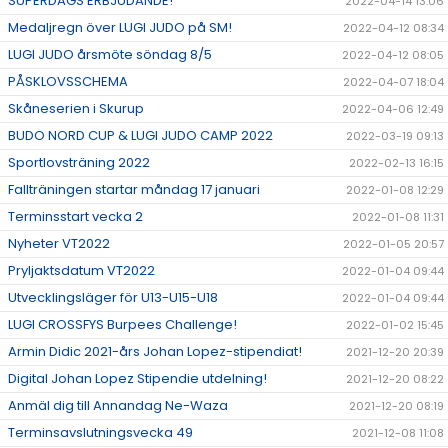
SUPERDAGS ERBJUDANDE!
2022-04-14 13:06
Medaljregn över LUGI JUDO på SM!
2022-04-12 08:34
LUGI JUDO årsmöte söndag 8/5
2022-04-12 08:05
PÅSKLOVSSCHEMA
2022-04-07 18:04
Skåneserien i Skurup
2022-04-06 12:49
BUDO NORD CUP & LUGI JUDO CAMP 2022
2022-03-19 09:13
Sportlovsträning 2022
2022-02-13 16:15
Fallträningen startar måndag 17 januari
2022-01-08 12:29
Terminsstart vecka 2
2022-01-08 11:31
Nyheter VT2022
2022-01-05 20:57
Pryljaktsdatum VT2022
2022-01-04 09:44
Utvecklingsläger för U13-U15-U18
2022-01-04 09:44
LUGI CROSSFYS Burpees Challenge!
2022-01-02 15:45
Armin Didic 2021-års Johan Lopez-stipendiat!
2021-12-20 20:39
Digital Johan Lopez Stipendie utdelning!
2021-12-20 08:22
Anmäl dig till Annandag Ne-Waza
2021-12-20 08:19
Terminsavslutningsvecka 49
2021-12-08 11:08