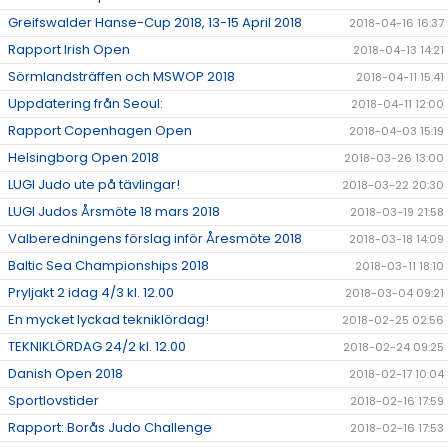
Greifswalder Hanse-Cup 2018, 13-15 April 2018
2018-04-16 16:37
Rapport Irish Open
2018-04-13 14:21
Sörmlandsträffen och MSWOP 2018
2018-04-11 15:41
Uppdatering från Seoul:
2018-04-11 12:00
Rapport Copenhagen Open
2018-04-03 15:19
Helsingborg Open 2018
2018-03-26 13:00
LUGI Judo ute på tävlingar!
2018-03-22 20:30
LUGI Judos Årsmöte 18 mars 2018
2018-03-19 21:58
Valberedningens förslag inför Åresmöte 2018
2018-03-18 14:09
Baltic Sea Championships 2018
2018-03-11 18:10
Pryljakt 2 idag 4/3 kl. 12.00
2018-03-04 09:21
En mycket lyckad tekniklördag!
2018-02-25 02:56
TEKNIKLÖRDAG 24/2 kl. 12.00
2018-02-24 09:25
Danish Open 2018
2018-02-17 10:04
Sportlovstider
2018-02-16 17:59
Rapport: Borås Judo Challenge
2018-02-16 17:53