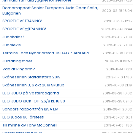
Anmälan till Falltrygghet för seniorer
2020-02-29 17:25
Domarrapport Senior European Judo Open Sofia,
2020-02-15 16:04
Bulgarien
SPORTLOVSTRÄNING!
2020-02-15 12:15
SPORTLOVSTRÄNING!
2020-02-14 06:44
Judokalas!
2020-02-09 21:09
Judolekis
2020-01-21 21:09
Termins- och Nybörjarstart TISDAG 7 JANUARI
2020-01-06 17:38
Julträningstider
2019-12-11 08:57
Vad är Ringorm?
2019-11-14 17:28
Skåneserien Staffanstorp 2019
2019-11-10 17:36
Skåneserien 3, 6 okt 2019 Skurup
2019-10-08 21:19
LUGI JUDO på Västerdagarna
2019-08-28 10:02
LUGI JUDO KICK-OFF 26/8 kl. 16.30
2019-08-25 09:16
Sandors rapport från IBSA EM
2019-08-11 20:02
LUGI judos 60-årsfest!
2019-08-07 16:31
Till minne av Tony McConnell
2019-07-08 11:56