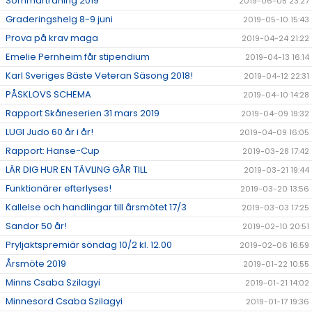
Sommarträning 2019
2019-06-05 23:27
Graderingshelg 8-9 juni
2019-05-10 15:43
Prova på krav maga
2019-04-24 21:22
Emelie Pernheim får stipendium
2019-04-13 16:14
Karl Sveriges Bäste Veteran Säsong 2018!
2019-04-12 22:31
PÅSKLOVS SCHEMA
2019-04-10 14:28
Rapport Skåneserien 31 mars 2019
2019-04-09 19:32
LUGI Judo 60 år i år!
2019-04-09 16:05
Rapport: Hanse-Cup
2019-03-28 17:42
LÄR DIG HUR EN TÄVLING GÅR TILL
2019-03-21 19:44
Funktionärer efterlyses!
2019-03-20 13:56
Kallelse och handlingar till årsmötet 17/3
2019-03-03 17:25
Sandor 50 år!
2019-02-10 20:51
Pryljaktspremiär söndag 10/2 kl. 12.00
2019-02-06 16:59
Årsmöte 2019
2019-01-22 10:55
Minns Csaba Szilagyi
2019-01-21 14:02
Minnesord Csaba Szilagyi
2019-01-17 19:36