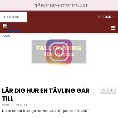
HÖST-TERMINSSTART 17 AUGUSTI
LUGI JUDO
LOGGA IN
HEM
TRÄNINGSSCHEMA
NYBÖRJARE
TRÄNINGSAVGIFTER
ANTIDOPING
LÄR DIG HUR EN TÄVLING GÅR
<
>
KALENDARIUM
TILL
2019-03-21 19:44
MEDLEMSINFO
Detta under trevliga former vid LUGI judos PRYLJAKT.