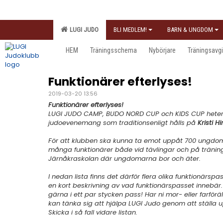
LUGI JUDO
BLI MEDLEM!
BARN & UNGDOM
HEM
Träningsschema
Nybörjare
Träningsavgi
Funktionärer efterlyses!
2019-03-20 13:56
Funktionärer efterlyses!
LUGI JUDO CAMP, BUDO NORD CUP och KIDS CUP heter k
judoevenemang som traditionsenligt hålls på
Kristi 
För att klubben ska kunna ta emot uppåt 700 ungdo
många funktionärer både vid tävlingar och på träni
Järnåkraskolan där ungdomarna bor och äter.
I nedan lista finns det därför flera olika funktionärspas
en kort beskrivning av vad funktionärspasset innebär.
gärna i ett par stycken pass! Har ni mor- eller farför
kan tänka sig att hjälpa LUGI Judo genom att ställa 
Skicka i så fall vidare listan.