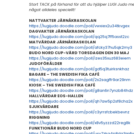
Stort TACK på förhand för att du hjälper LUGI Judo me
något alldeles speciellt!
NATTVAKTER JÄRNÅKRASKOLAN
https://lugijudo.doodle.com/poll/vwxiex2u34tkvgex
DAGVAKTER JÄRNÅKRASKOLAN
https://lugijudo.doodle.com/poll/qq25q7ff5asst2zc
MATVÄRDAR JÄRNÅKRASKOLAN
https://lugijudo.doodle.com/poll/afcky37hu5qk2my3
BUDO NORD CUP-VÄRD TORSDAGEN DEN 30 MAJ
https://lugijudo.doodle.com/poll/izes35xuz683eiem
JUDOFÖRÄLDER
https://lugijudo.doodle.com/poll/gd5q3tuirksnkhaz
BAGARE – THE SWEDISH FIKA CAFÉ
https://lugijudo.doodle.com/poll/2s2sagffr9ar29nm
KIOSK – THE SWEDISH FIKA CAFÉ
https://lugijudo.doodle.com/poll/g8an6n7ynzb84hdz
HALLVÄRDAR EOS-HALLEN
https://lugijudo.doodle.com/poll/qh7aw5p2sf8cha2x
SJUKVÅRDARE
https://lugijudo.doodle.com/poll/c3yrrsfcbekbevnz
RIGGNING
https://lugijudo.doodle.com/poll/x8v5yzzzd22reg8k
FUNKTIONÄR BUDO NORD CUP
https://lugijudo.doodle.com/poll/usy7zka4p8dq3m6v