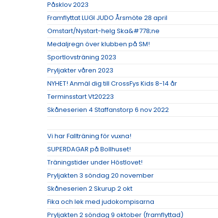
Påsklov 2023
Framflyttat LUGI JUDO Årsmöte 28 april
Omstart/Nystart-helg Ska&#778;ne
Medaljregn över klubben på SM!
Sportlovsträning 2023
Pryljakter våren 2023
NYHET! Anmäl dig till CrossFys Kids 8-14 år
Terminsstart Vt20223
Skåneserien 4 Staffanstorp 6 nov 2022
Vi har Fallträning för vuxna!
SUPERDAGAR på Bollhuset!
Träningstider under Höstlovet!
Pryljakten 3 söndag 20 november
Skåneserien 2 Skurup 2 okt
Fika och lek med judokompisarna
Pryljakten 2 söndag 9 oktober (framflyttad)