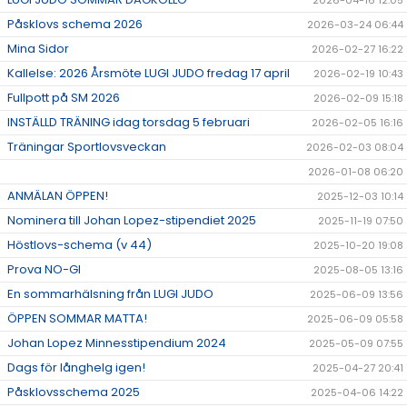
Påsklovs schema 2026
2026-03-24 06:44
Mina Sidor
2026-02-27 16:22
Kallelse: 2026 Årsmöte LUGI JUDO fredag 17 april
2026-02-19 10:43
Fullpott på SM 2026
2026-02-09 15:18
INSTÄLLD TRÄNING idag torsdag 5 februari
2026-02-05 16:16
Träningar Sportlovsveckan
2026-02-03 08:04
2026-01-08 06:20
ANMÄLAN ÖPPEN!
2025-12-03 10:14
Nominera till Johan Lopez-stipendiet 2025
2025-11-19 07:50
Höstlovs-schema (v 44)
2025-10-20 19:08
Prova NO-GI
2025-08-05 13:16
En sommarhälsning från LUGI JUDO
2025-06-09 13:56
ÖPPEN SOMMAR MATTA!
2025-06-09 05:58
Johan Lopez Minnesstipendium 2024
2025-05-09 07:55
Dags för långhelg igen!
2025-04-27 20:41
Påsklovsschema 2025
2025-04-06 14:22