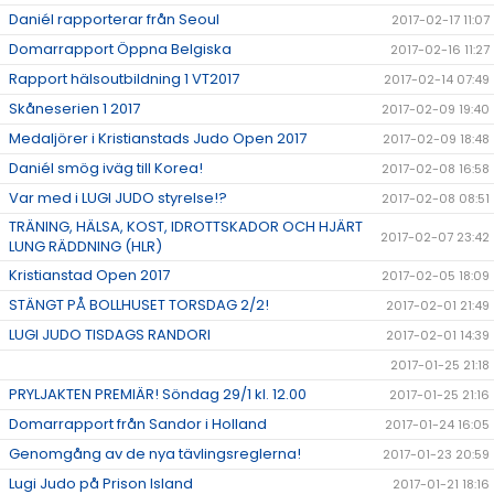
Daniél rapporterar från Seoul
2017-02-17 11:07
Domarrapport Öppna Belgiska
2017-02-16 11:27
Rapport hälsoutbildning 1 VT2017
2017-02-14 07:49
Skåneserien 1 2017
2017-02-09 19:40
Medaljörer i Kristianstads Judo Open 2017
2017-02-09 18:48
Daniél smög iväg till Korea!
2017-02-08 16:58
Var med i LUGI JUDO styrelse!?
2017-02-08 08:51
TRÄNING, HÄLSA, KOST, IDROTTSKADOR OCH HJÄRT
2017-02-07 23:42
LUNG RÄDDNING (HLR)
Kristianstad Open 2017
2017-02-05 18:09
STÄNGT PÅ BOLLHUSET TORSDAG 2/2!
2017-02-01 21:49
LUGI JUDO TISDAGS RANDORI
2017-02-01 14:39
2017-01-25 21:18
PRYLJAKTEN PREMIÄR! Söndag 29/1 kl. 12.00
2017-01-25 21:16
Domarrapport från Sandor i Holland
2017-01-24 16:05
Genomgång av de nya tävlingsreglerna!
2017-01-23 20:59
Lugi Judo på Prison Island
2017-01-21 18:16