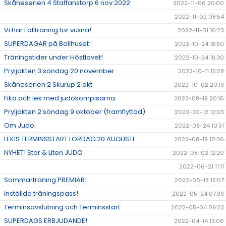
Skåneserien 4 Staffanstorp 6 nov 2022
2022-11-06 20:00
2022-11-02 08:54
Vi har Fallträning för vuxna!
2022-11-01 16:23
SUPERDAGAR på Bollhuset!
2022-10-24 18:50
Träningstider under Höstlovet!
2022-10-24 18:30
Pryljakten 3 söndag 20 november
2022-10-11 15:28
Skåneserien 2 Skurup 2 okt
2022-10-02 20:19
Fika och lek med judokompisarna
2022-09-19 20:16
Pryljakten 2 söndag 9 oktober (framflyttad)
2022-09-12 12:03
Om Judo
2022-08-24 10:31
LEKIS TERMINSSTART LÖRDAG 20 AUGUSTI
2022-08-19 10:36
NYHET! Stor & Liten JUDO
2022-08-02 12:20
2022-06-21 11:11
Sommarträning PREMIÄR!
2022-06-18 12:07
Inställda träningspass!
2022-05-24 07:39
Terminsavslutning och Terminsstart
2022-05-04 09:23
SUPERDAGS ERBJUDANDE!
2022-04-14 13:06