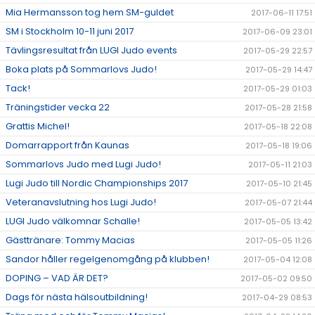
Mia Hermansson tog hem SM-guldet
2017-06-11 17:51
SM i Stockholm 10-11 juni 2017
2017-06-09 23:01
Tävlingsresultat från LUGI Judo events
2017-05-29 22:57
Boka plats på Sommarlovs Judo!
2017-05-29 14:47
Tack!
2017-05-29 01:03
Träningstider vecka 22
2017-05-28 21:58
Grattis Michel!
2017-05-18 22:08
Domarrapport från Kaunas
2017-05-18 19:06
Sommarlovs Judo med Lugi Judo!
2017-05-11 21:03
Lugi Judo till Nordic Championships 2017
2017-05-10 21:45
Veteranavslutning hos Lugi Judo!
2017-05-07 21:44
LUGI Judo välkomnar Schalle!
2017-05-05 13:42
Gästtränare: Tommy Macias
2017-05-05 11:26
Sandor håller regelgenomgång på klubben!
2017-05-04 12:08
DOPING – VAD ÄR DET?
2017-05-02 09:50
Dags för nästa hälsoutbildning!
2017-04-29 08:53