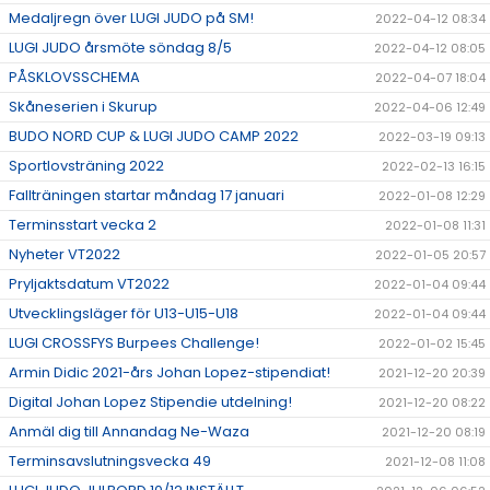
Medaljregn över LUGI JUDO på SM!
2022-04-12 08:34
LUGI JUDO årsmöte söndag 8/5
2022-04-12 08:05
PÅSKLOVSSCHEMA
2022-04-07 18:04
Skåneserien i Skurup
2022-04-06 12:49
BUDO NORD CUP & LUGI JUDO CAMP 2022
2022-03-19 09:13
Sportlovsträning 2022
2022-02-13 16:15
Fallträningen startar måndag 17 januari
2022-01-08 12:29
Terminsstart vecka 2
2022-01-08 11:31
Nyheter VT2022
2022-01-05 20:57
Pryljaktsdatum VT2022
2022-01-04 09:44
Utvecklingsläger för U13-U15-U18
2022-01-04 09:44
LUGI CROSSFYS Burpees Challenge!
2022-01-02 15:45
Armin Didic 2021-års Johan Lopez-stipendiat!
2021-12-20 20:39
Digital Johan Lopez Stipendie utdelning!
2021-12-20 08:22
Anmäl dig till Annandag Ne-Waza
2021-12-20 08:19
Terminsavslutningsvecka 49
2021-12-08 11:08