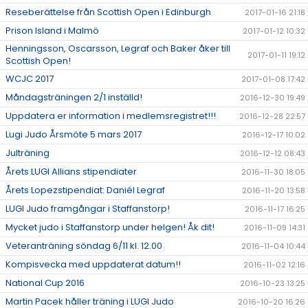
Reseberättelse från Scottish Open i Edinburgh
2017-01-16 21:18
Prison Island i Malmö
2017-01-12 10:32
Henningsson, Oscarsson, Legraf och Baker åker till
2017-01-11 19:12
Scottish Open!
WCJC 2017
2017-01-08 17:42
Måndagsträningen 2/1 inställd!
2016-12-30 19:49
Uppdatera er information i medlemsregistret!!!
2016-12-28 22:57
Lugi Judo Årsmöte 5 mars 2017
2016-12-17 10:02
Julträning
2016-12-12 08:43
Årets LUGI Allians stipendiater
2016-11-30 18:05
Årets Lopezstipendiat: Daniél Legraf
2016-11-20 13:58
LUGI Judo framgångar i Staffanstorp!
2016-11-17 16:25
Mycket judo i Staffanstorp under helgen! Åk dit!
2016-11-09 14:31
Veteranträning söndag 6/11 kl. 12.00
2016-11-04 10:44
Kompisvecka med uppdaterat datum!!
2016-11-02 12:16
National Cup 2016
2016-10-23 13:25
Martin Pacek håller träning i LUGI Judo
2016-10-20 16:26