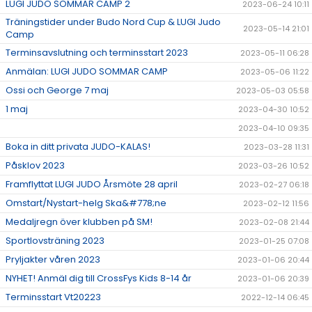
LUGI JUDO SOMMAR CAMP 2
2023-06-24 10:11
Träningstider under Budo Nord Cup & LUGI Judo
2023-05-14 21:01
Camp
Terminsavslutning och terminsstart 2023
2023-05-11 06:28
Anmälan: LUGI JUDO SOMMAR CAMP
2023-05-06 11:22
Ossi och George 7 maj
2023-05-03 05:58
1 maj
2023-04-30 10:52
2023-04-10 09:35
Boka in ditt privata JUDO-KALAS!
2023-03-28 11:31
Påsklov 2023
2023-03-26 10:52
Framflyttat LUGI JUDO Årsmöte 28 april
2023-02-27 06:18
Omstart/Nystart-helg Ska&#778;ne
2023-02-12 11:56
Medaljregn över klubben på SM!
2023-02-08 21:44
Sportlovsträning 2023
2023-01-25 07:08
Pryljakter våren 2023
2023-01-06 20:44
NYHET! Anmäl dig till CrossFys Kids 8-14 år
2023-01-06 20:39
Terminsstart Vt20223
2022-12-14 06:45