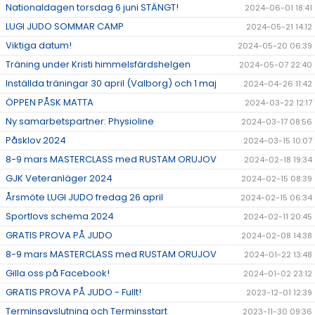
Nationaldagen torsdag 6 juni STÄNGT!
2024-06-01 18:41
LUGI JUDO SOMMAR CAMP
2024-05-21 14:12
Viktiga datum!
2024-05-20 06:39
Träning under Kristi himmelsfärdshelgen
2024-05-07 22:40
Inställda träningar 30 april (Valborg) och 1 maj
2024-04-26 11:42
ÖPPEN PÅSK MATTA
2024-03-22 12:17
Ny samarbetspartner: Physioline
2024-03-17 08:56
Påsklov 2024
2024-03-15 10:07
8-9 mars MASTERCLASS med RUSTAM ORUJOV
2024-02-18 19:34
GJK Veteranläger 2024
2024-02-15 08:39
Årsmöte LUGI JUDO fredag 26 april
2024-02-15 06:34
Sportlovs schema 2024
2024-02-11 20:45
GRATIS PROVA PÅ JUDO
2024-02-08 14:38
8-9 mars MASTERCLASS med RUSTAM ORUJOV
2024-01-22 13:48
Gilla oss på Facebook!
2024-01-02 23:12
GRATIS PROVA PÅ JUDO - Fullt!
2023-12-01 12:39
Terminsavslutning och Terminsstart
2023-11-30 09:36