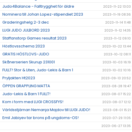
Judo4Balance - Falltrygghet för äldre
2023-11-22 13:03
Nominera till Johan Lopez-stipendiet 2023
2023-11-19 08:36
Graderingshelg 2-3 dec
2023-11-14 11:48
LUGI JUDO JULBORD 2023
2023-11-12 14:35
Staffanstorp Games resultat 2023
2023-11-12 09:10
Höstlovsschema 2023
2023-10-22 13:44
GRATIS HÖSTLOVS-JUDO
2023-10-12 08:11
Skånerserien Skurup 231001
2023-10-03 16:19
FULLT! Stor & Liten, Judo-Lekis & Barn 1
2023-10-02 10:16
Pryljakten Ht2023
2023-09-13 20:52
ÖPPEN GRAPPLING MATTA
2023-08-28 19:47
Judo-Lekis & Barn 1 FULLT!
2023-08-07 15:22
Kom i form med LUGI CROSSFYS!
2023-08-07 12:12
Världsstjärnan Nemanja Majdov till LUGI JUDO!
2023-08-01 15:21
Emil Jabiyev tar brons på ungdoms-OS!
2023-07-29 11:05
2023-06-27 13:35