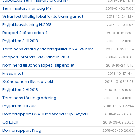
JUDOLEKIS Terminsstart lördag 19/1
2019-01-17 11:49
Terminsstart måndag 14/1
2019-01-02 11:06
Vi har löst tillfällig lokal för Julträningarna!
2018-12-24 11:54
Pryljaktsavslutning Ht2018
2018-12-10 11:06
Rapport Skåneserien 4
2018-11-12 19:06
Pryljakten 3 Ht2018
2018-11-12 10:00
Terminens andra graderingstillfälle 24-25 nov
2018-11-05 10:04
Rapport Veteran-VM Cancun 2018
2018-10-26 16:01
Nominera till Johan Lopez-stipendiet
2018-10-24 15:10
Missa inte!
2018-10-17 14:41
Skåneserien i Skurup 7 okt
2018-10-08 15:08
Pryljakten 2 Ht2018
2018-10-08 10:00
Terminens första gradering
2018-09-24 10:00
Pryljakten 1 Ht2018
2018-09-20 22:44
Domarrapport IBSA Judo World Cup i Atyrau
2018-09-17 09:20
Go LUGI!
2018-09-09 20:32
Domarrapport Prag
2018-08-30 20:00