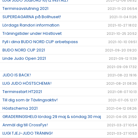
LUGI JUDO JULBORD 10/12 INSTÄLLT
2021-12-06 06:52
Terminsavslutning 2021
2021-11-23 06:54
SUPERDAGARNA på Bollhuset!
2021-11-04 11:26
Lördags Randori information
2021-10-27 18:02
Träningstider under Höstlovet
2021-10-25 20:52
Fyll i dina BUDO NORD CUP arbetspass
2021-10-10 09:51
BUDO NORD CUP 2021
2021-09-20 09:20
Linde Judo Open 2021
2021-09-12 11:39
2021-09-09 17:32
JUDO IS BACK!
2021-08-22 19:16
LUG JUDO HÖSTSCHEMA!
2021-08-21 08:36
Terminsstart HT2021
2021-08-07 10:13
Till dig som är Tävlingsaktiv!
2021-07-05 12:17
Höstschema 2021
2021-04-12 08:26
GRADERINGSHELG lördag 29 maj & söndag 30 maj
2021-04-05 21:50
Anmäl dig till CrossFys!
2021-03-27 10:54
LUGI TJEJ-JUDO TRÄNING!
2021-03-27 10:53