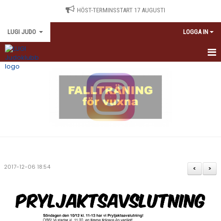
HÖST-TERMINSSTART 17 AUGUSTI
LUGI JUDO
LOGGA IN
HEM
TRÄNINGSSCHEMA
NYBÖRJARE
TRÄNINGSAVGIFTER
ANTIDOPING
2017-12-06 18:54
<
>
KALENDARIUM
MEDLEMSINFORMATION