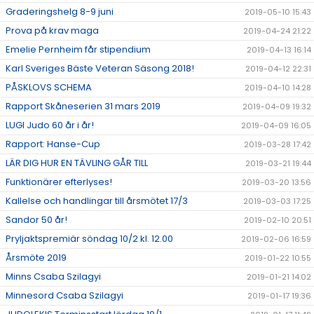
Graderingshelg 8-9 juni
2019-05-10 15:43
Prova på krav maga
2019-04-24 21:22
Emelie Pernheim får stipendium
2019-04-13 16:14
Karl Sveriges Bäste Veteran Säsong 2018!
2019-04-12 22:31
PÅSKLOVS SCHEMA
2019-04-10 14:28
Rapport Skåneserien 31 mars 2019
2019-04-09 19:32
LUGI Judo 60 år i år!
2019-04-09 16:05
Rapport: Hanse-Cup
2019-03-28 17:42
LÄR DIG HUR EN TÄVLING GÅR TILL
2019-03-21 19:44
Funktionärer efterlyses!
2019-03-20 13:56
Kallelse och handlingar till årsmötet 17/3
2019-03-03 17:25
Sandor 50 år!
2019-02-10 20:51
Pryljaktspremiär söndag 10/2 kl. 12.00
2019-02-06 16:59
Årsmöte 2019
2019-01-22 10:55
Minns Csaba Szilagyi
2019-01-21 14:02
Minnesord Csaba Szilagyi
2019-01-17 19:36