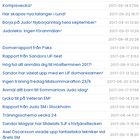
Kompisvecka!
2017-09-14 07:56
Här skapas nya talanger i Lund!
2017-09-02 16:17
Börja på Judo! Nybörjarintag hela september!
2017-09-01 13:30
Judolekis. Ingen föranmälan!
2017-09-01 13:29
2017-08-18 20:28
Domarrapport från Paks
2017-08-17 21:59
Rapport från Sandors IJF-test
2017-08-17 21:53
Hög tid att anmäla dig till Höstterminen 2017!
2017-08-11 13:24
Sandor har växlat upp med en IJF domarexamen!
2017-07-13 12:22
Ingen träning fredag Midsommarafton 23/6
2017-06-20 07:54
Anmäl ditt barn till Sommarlovs Judo idag!
2017-06-17 07:58
Lycka till på Veteran EM!
2017-06-14 22:18
Rapport från Judo SM i Stockholm
2017-06-14 14:16
Träningsschema vecka 24
2017-06-14 11:27
Sandor Magyar har tilldelats SJF:s förtjänsttecken
2017-06-11 19:34
Axel Oscarsson visade upp fantastiska tekniker vid
2017-06-11 18:20
årets SM