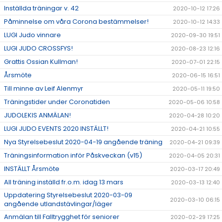
Inställda träningar v. 42
2020-10-12 17:26
Påminnelse om våra Corona bestämmelser!
2020-10-12 14:33
LUGI Judo vinnare
2020-09-30 19:51
LUGI JUDO CROSSFYS!
2020-08-23 12:16
Grattis Ossian Kullman!
2020-07-01 22:15
Årsmöte
2020-06-15 16:51
Till minne av Leif Alenmyr
2020-05-11 19:50
Träningstider under Coronatiden
2020-05-06 10:58
JUDOLEKIS ANMÄLAN!
2020-04-28 10:20
LUGI JUDO EVENTS 2020 INSTÄLLT!
2020-04-21 10:55
Nya Styrelsebeslut 2020-04-19 angående träning
2020-04-21 09:39
Träningsinformation inför Påskveckan (v15)
2020-04-05 20:31
INSTÄLLT Årsmöte
2020-03-17 20:49
All träning inställd fr.o.m. idag 13 mars
2020-03-13 12:40
Uppdatering Styrelsebeslut 2020-03-09
2020-03-10 06:15
angående utlandstävlingar/läger
Anmälan till Falltrygghet för seniorer
2020-02-29 17:25