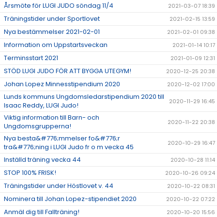
Årsmöte för LUGI JUDO söndag 11/4
2021-03-07 18:39
Träningstider under Sportlovet
2021-02-15 13:59
Nya bestämmelser 2021-02-01
2021-02-01 09:38
Information om Uppstartsveckan
2021-01-14 10:17
Terminsstart 2021
2021-01-09 12:31
STÖD LUGI JUDO FÖR ATT BYGGA UTEGYM!
2020-12-25 20:38
Johan Lopez Minnesstipendium 2020
2020-12-02 17:00
Lunds kommuns Ungdomsledarstipendium 2020 till
2020-11-29 16:45
Isaac Reddy, LUGI Judo!
Viktig information till Barn- och
2020-11-22 20:38
Ungdomsgrupperna!
Nya besta&#776;mmelser fo&#776;r
2020-10-29 16:47
tra&#776;ning i LUGI Judo fr o m vecka 45
Inställd träning vecka 44
2020-10-28 11:14
STOP 100% FRISK!
2020-10-26 09:24
Träningstider under Höstlovet v. 44
2020-10-22 08:31
Nominera till Johan Lopez-stipendiet 2020
2020-10-22 07:22
Anmäl dig till Fallträning!
2020-10-20 15:56