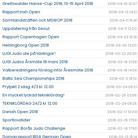
Greifswalder Hanse-Cup 2018, 13-15 April 2018
2018-04-16 16:37
Rapport Irish Open
2018-04-13 14:21
Sörmlandsträffen och MSWOP 2018
2018-04-11 15:41
Uppdatering från Seoul:
2018-04-11 12:00
Rapport Copenhagen Open
2018-04-03 15:19
Helsingborg Open 2018
2018-03-26 13:00
LUGI Judo ute på tävlingar!
2018-03-22 20:30
LUGI Judos Årsmöte 18 mars 2018
2018-03-19 21:58
Valberedningens förslag inför Åresmöte 2018
2018-03-18 14:09
Baltic Sea Championships 2018
2018-03-11 18:10
Pryljakt 2 idag 4/3 kl. 12.00
2018-03-04 09:21
En mycket lyckad tekniklördag!
2018-02-25 02:56
TEKNIKLÖRDAG 24/2 kl. 12.00
2018-02-24 09:25
Danish Open 2018
2018-02-17 10:04
Sportlovstider
2018-02-16 17:59
Rapport: Borås Judo Challenge
2018-02-16 17:53
Domarrapport IBSA German Open
2018-02-13 15:14