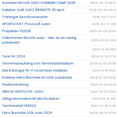
Anmälan till LUGI JUDO SOMMAR CAMP 2025
2025-03-19 08:01
Kallelse: LUGI JUDO ÅRSMÖTE 25 april
2025-03-06 06:21
Träningar Sportlovsveckan
2025-02-11 11:37
SPORTLOVET: Prova på Judo!
2025-02-11 11:36
Pryljakten Vt2025
2025-01-09 22:09
Välkommen till LUGI Judo – Mer än en vanlig
2025-01-03 14:19
judoklubb!
2024-12-18 08:11
Tack för 2024
2024-12-16 07:01
Terminsavslutning och Terminsstartdatum
2024-12-02 05:38
Alla träningar 16-17 november inställda
2024-11-15 18:53
Kallelse extra årsmöte för LUGI Judoklubb
2024-10-23 08:23
Höstlovsträning
2024-10-06 12:34
GRATIS HÖSTLOVS-JUDO
2024-10-03 13:54
Viktig information till alla föräldrar!
2024-09-15 11:51
Terminsstart Ht2024
2024-07-18 12:05
Extra årsmöte LUGI Judo 2024
2024-06-19 07:29