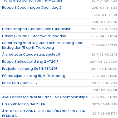
Träna med och för Tommy Macias!
2017-04-28 14:20
Rapport Copenhagen Open dag 2
2017-04-16 16:28
2017-04-16 11:21
2017-04-10 13:15
Domarrapport Europacupen i Dubrovnik
2017-04-07 21:00
Hanse Cup 2017 i Greifswald, Tyskland
2017-04-07 12:54
Samträning med Lugi Judo och Trelleborg Judo
2017-04-03 17:23
lördag den 15 april i Trelleborg
Årsmötet är återigen uppskjutet!!!
2017-03-30 23:14
Rapport hälsoutbildning 2 VT2017
2017-03-20 07:00
Pryljakten söndag 19/3 INSTÄLLD!
2017-03-17 20:06
Påsklovsjudo lördag 15/4 i Trelleborg
2017-03-17 19:55
Baltic Sea Open 2017
2017-03-15 17:06
2017-03-10 22:11
Axel Oscarsson åker till Baltic Sea Championships!
2017-03-07 17:36
Hälsoutbildning del 2: HLR
2017-03-05 17:16
ÄNTLIGEN EN KVINNA SOM ORDFÖRANDE: KRISTIINA
2017-03-05 17:13
PEKKOLA