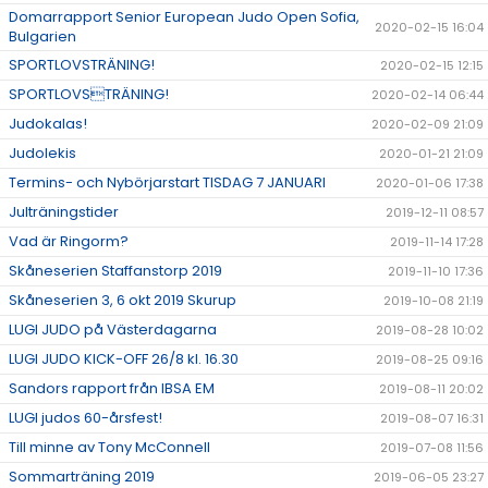
Domarrapport Senior European Judo Open Sofia,
2020-02-15 16:04
Bulgarien
SPORTLOVSTRÄNING!
2020-02-15 12:15
SPORTLOVSTRÄNING!
2020-02-14 06:44
Judokalas!
2020-02-09 21:09
Judolekis
2020-01-21 21:09
Termins- och Nybörjarstart TISDAG 7 JANUARI
2020-01-06 17:38
Julträningstider
2019-12-11 08:57
Vad är Ringorm?
2019-11-14 17:28
Skåneserien Staffanstorp 2019
2019-11-10 17:36
Skåneserien 3, 6 okt 2019 Skurup
2019-10-08 21:19
LUGI JUDO på Västerdagarna
2019-08-28 10:02
LUGI JUDO KICK-OFF 26/8 kl. 16.30
2019-08-25 09:16
Sandors rapport från IBSA EM
2019-08-11 20:02
LUGI judos 60-årsfest!
2019-08-07 16:31
Till minne av Tony McConnell
2019-07-08 11:56
Sommarträning 2019
2019-06-05 23:27