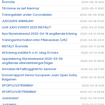
Årsmöte
2020-06-15 16:51
Till minne av Leif Alenmyr
2020-05-11 19:50
Träningstider under Coronatiden
2020-05-06 10:58
JUDOLEKIS ANMÄLAN!
2020-04-28 10:20
LUGI JUDO EVENTS 2020 INSTÄLLT!
2020-04-21 10:55
Nya Styrelsebeslut 2020-04-19 angående träning
2020-04-21 09:39
Träningsinformation inför Påskveckan (v15)
2020-04-05 20:31
INSTÄLLT Årsmöte
2020-03-17 20:49
All träning inställd fr.o.m. idag 13 mars
2020-03-13 12:40
Uppdatering Styrelsebeslut 2020-03-09
2020-03-10 06:15
angående utlandstävlingar/läger
Anmälan till Falltrygghet för seniorer
2020-02-29 17:25
Domarrapport Senior European Judo Open Sofia,
2020-02-15 16:04
Bulgarien
SPORTLOVSTRÄNING!
2020-02-15 12:15
SPORTLOVSTRÄNING!
2020-02-14 06:44
Judokalas!
2020-02-09 21:09
Judolekis
2020-01-21 21:09