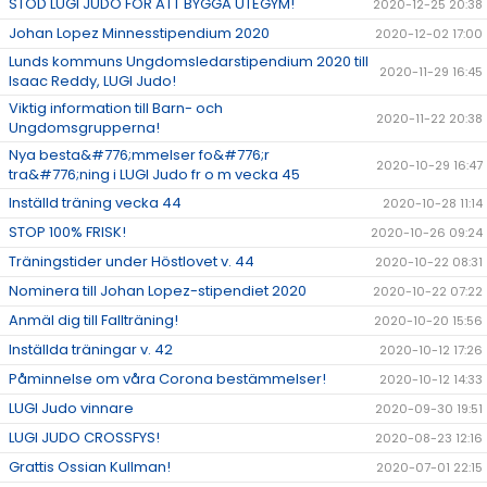
STÖD LUGI JUDO FÖR ATT BYGGA UTEGYM!
2020-12-25 20:38
Johan Lopez Minnesstipendium 2020
2020-12-02 17:00
Lunds kommuns Ungdomsledarstipendium 2020 till
2020-11-29 16:45
Isaac Reddy, LUGI Judo!
Viktig information till Barn- och
2020-11-22 20:38
Ungdomsgrupperna!
Nya besta&#776;mmelser fo&#776;r
2020-10-29 16:47
tra&#776;ning i LUGI Judo fr o m vecka 45
Inställd träning vecka 44
2020-10-28 11:14
STOP 100% FRISK!
2020-10-26 09:24
Träningstider under Höstlovet v. 44
2020-10-22 08:31
Nominera till Johan Lopez-stipendiet 2020
2020-10-22 07:22
Anmäl dig till Fallträning!
2020-10-20 15:56
Inställda träningar v. 42
2020-10-12 17:26
Påminnelse om våra Corona bestämmelser!
2020-10-12 14:33
LUGI Judo vinnare
2020-09-30 19:51
LUGI JUDO CROSSFYS!
2020-08-23 12:16
Grattis Ossian Kullman!
2020-07-01 22:15