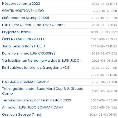
Höstlovsschema 2023
2023-10-22 13:44
GRATIS HÖSTLOVS-JUDO
2023-10-12 08:11
Skånerserien Skurup 231001
2023-10-03 16:19
FULLT! Stor & Liten, Judo-Lekis & Barn 1
2023-10-02 10:16
Pryljakten Ht2023
2023-09-13 20:52
ÖPPEN GRAPPLING MATTA
2023-08-28 19:47
Judo-Lekis & Barn 1 FULLT!
2023-08-07 15:22
Kom i form med LUGI CROSSFYS!
2023-08-07 12:12
Världsstjärnan Nemanja Majdov till LUGI JUDO!
2023-08-01 15:21
Emil Jabiyev tar brons på ungdoms-OS!
2023-07-29 11:05
2023-06-27 13:35
LUGI JUDO SOMMAR CAMP 2
2023-06-24 10:11
Träningstider under Budo Nord Cup & LUGI Judo
2023-05-14 21:01
Camp
Terminsavslutning och terminsstart 2023
2023-05-11 06:28
Anmälan: LUGI JUDO SOMMAR CAMP
2023-05-06 11:22
Ossi och George 7 maj
2023-05-03 05:58