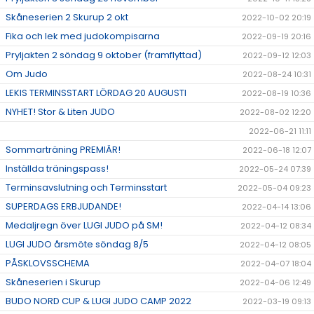
Skåneserien 2 Skurup 2 okt
2022-10-02 20:19
Fika och lek med judokompisarna
2022-09-19 20:16
Pryljakten 2 söndag 9 oktober (framflyttad)
2022-09-12 12:03
Om Judo
2022-08-24 10:31
LEKIS TERMINSSTART LÖRDAG 20 AUGUSTI
2022-08-19 10:36
NYHET! Stor & Liten JUDO
2022-08-02 12:20
2022-06-21 11:11
Sommarträning PREMIÄR!
2022-06-18 12:07
Inställda träningspass!
2022-05-24 07:39
Terminsavslutning och Terminsstart
2022-05-04 09:23
SUPERDAGS ERBJUDANDE!
2022-04-14 13:06
Medaljregn över LUGI JUDO på SM!
2022-04-12 08:34
LUGI JUDO årsmöte söndag 8/5
2022-04-12 08:05
PÅSKLOVSSCHEMA
2022-04-07 18:04
Skåneserien i Skurup
2022-04-06 12:49
BUDO NORD CUP & LUGI JUDO CAMP 2022
2022-03-19 09:13