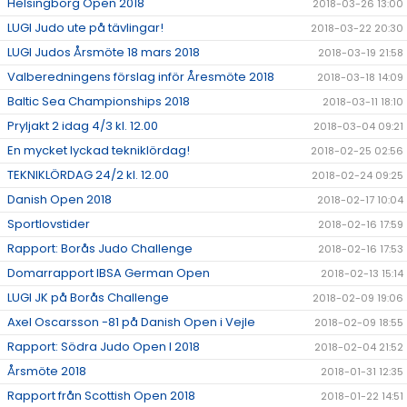
Helsingborg Open 2018
2018-03-26 13:00
LUGI Judo ute på tävlingar!
2018-03-22 20:30
LUGI Judos Årsmöte 18 mars 2018
2018-03-19 21:58
Valberedningens förslag inför Åresmöte 2018
2018-03-18 14:09
Baltic Sea Championships 2018
2018-03-11 18:10
Pryljakt 2 idag 4/3 kl. 12.00
2018-03-04 09:21
En mycket lyckad tekniklördag!
2018-02-25 02:56
TEKNIKLÖRDAG 24/2 kl. 12.00
2018-02-24 09:25
Danish Open 2018
2018-02-17 10:04
Sportlovstider
2018-02-16 17:59
Rapport: Borås Judo Challenge
2018-02-16 17:53
Domarrapport IBSA German Open
2018-02-13 15:14
LUGI JK på Borås Challenge
2018-02-09 19:06
Axel Oscarsson -81 på Danish Open i Vejle
2018-02-09 18:55
Rapport: Södra Judo Open I 2018
2018-02-04 21:52
Årsmöte 2018
2018-01-31 12:35
Rapport från Scottish Open 2018
2018-01-22 14:51