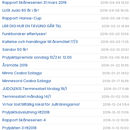
Rapport Skåneserien 31 mars 2019
2019-04-09 19:32
LUGI Judo 60 år i år!
2019-04-09 16:05
Rapport: Hanse-Cup
2019-03-28 17:42
LÄR DIG HUR EN TÄVLING GÅR TILL
2019-03-21 19:44
Funktionärer efterlyses!
2019-03-20 13:56
Kallelse och handlingar till årsmötet 17/3
2019-03-03 17:25
Sandor 50 år!
2019-02-10 20:51
Pryljaktspremiär söndag 10/2 kl. 12.00
2019-02-06 16:59
Årsmöte 2019
2019-01-22 10:55
Minns Csaba Szilagyi
2019-01-21 14:02
Minnesord Csaba Szilagyi
2019-01-17 19:36
JUDOLEKIS Terminsstart lördag 19/1
2019-01-17 11:49
Terminsstart måndag 14/1
2019-01-02 11:06
Vi har löst tillfällig lokal för Julträningarna!
2018-12-24 11:54
Pryljaktsavslutning Ht2018
2018-12-10 11:06
Rapport Skåneserien 4
2018-11-12 19:06
Pryljakten 3 Ht2018
2018-11-12 10:00