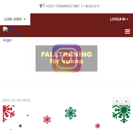
HÖST-TERMINSSTART 17 AUGUSTI
LUGI JUDO
LOGGA IN
HEM
TRÄNINGSSCHEMA
NYBÖRJARE
TRÄNINGSAVGIFTER
ANTIDOPING
2017-12-06 18:53
<
>
KALENDARIUM
MEDLEMSINFORMATION