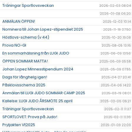
Träningar Sportlovsveckan
2026-02-03 08:04
2026-01-08 06:20
ANMÄLAN ÖPPEN!
2025-12-03 10:14
Nominera till Johan Lopez-stipendiet 2025
2025-11-19 07:50
Höstlovs-schema (v 44)
2025-10-20 19:08
Prova NO-GI
2025-08-05 13:16
En sommarhälsning från LUGI JUDO
2025-06-09 13:56
ÖPPEN SOMMAR MATTA!
2025-06-09 05:58
Johan Lopez Minnesstipendium 2024
2025-05-09 07:55
Dags för långhelg igen!
2025-04-27 20:41
Påsklovsschema 2025
2025-04-06 14:22
Anmälan till LUGI JUDO SOMMAR CAMP 2025
2025-03-19 08:01
Kallelse: LUGI JUDO ÅRSMÖTE 25 april
2025-03-06 06:21
Träningar Sportlovsveckan
2025-02-11 11:37
SPORTLOVET: Prova på Judo!
2025-02-11 11:36
Pryljakten Vt2025
2025-01-09 22:09