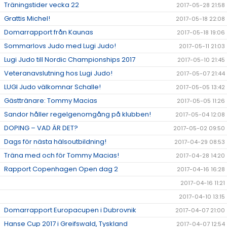
Träningstider vecka 22
2017-05-28 21:58
Grattis Michel!
2017-05-18 22:08
Domarrapport från Kaunas
2017-05-18 19:06
Sommarlovs Judo med Lugi Judo!
2017-05-11 21:03
Lugi Judo till Nordic Championships 2017
2017-05-10 21:45
Veteranavslutning hos Lugi Judo!
2017-05-07 21:44
LUGI Judo välkomnar Schalle!
2017-05-05 13:42
Gästtränare: Tommy Macias
2017-05-05 11:26
Sandor håller regelgenomgång på klubben!
2017-05-04 12:08
DOPING – VAD ÄR DET?
2017-05-02 09:50
Dags för nästa hälsoutbildning!
2017-04-29 08:53
Träna med och för Tommy Macias!
2017-04-28 14:20
Rapport Copenhagen Open dag 2
2017-04-16 16:28
2017-04-16 11:21
2017-04-10 13:15
Domarrapport Europacupen i Dubrovnik
2017-04-07 21:00
Hanse Cup 2017 i Greifswald, Tyskland
2017-04-07 12:54