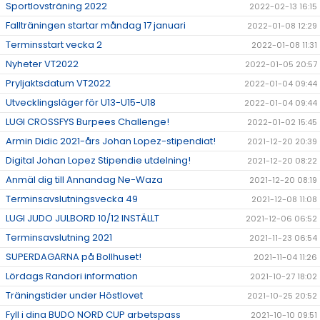
Sportlovsträning 2022
2022-02-13 16:15
Fallträningen startar måndag 17 januari
2022-01-08 12:29
Terminsstart vecka 2
2022-01-08 11:31
Nyheter VT2022
2022-01-05 20:57
Pryljaktsdatum VT2022
2022-01-04 09:44
Utvecklingsläger för U13-U15-U18
2022-01-04 09:44
LUGI CROSSFYS Burpees Challenge!
2022-01-02 15:45
Armin Didic 2021-års Johan Lopez-stipendiat!
2021-12-20 20:39
Digital Johan Lopez Stipendie utdelning!
2021-12-20 08:22
Anmäl dig till Annandag Ne-Waza
2021-12-20 08:19
Terminsavslutningsvecka 49
2021-12-08 11:08
LUGI JUDO JULBORD 10/12 INSTÄLLT
2021-12-06 06:52
Terminsavslutning 2021
2021-11-23 06:54
SUPERDAGARNA på Bollhuset!
2021-11-04 11:26
Lördags Randori information
2021-10-27 18:02
Träningstider under Höstlovet
2021-10-25 20:52
Fyll i dina BUDO NORD CUP arbetspass
2021-10-10 09:51