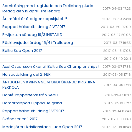
Samträning med Lugi Judo och Trelleborg Judo
2017-04-03 17:23
lördag den 15 april i Trelleborg
Årsmötet är återigen uppskjutet!!!
2017-03-30 23:14
Rapport hälsoutbildning 2 VT2017
2017-03-20 07:00
Pryljakten söndag 19/3 INSTÄLLD!
2017-03-17 20:06
Påsklovsjudo lördag 15/4 i Trelleborg
2017-03-17 19:55
Baltic Sea Open 2017
2017-03-15 17:06
2017-03-10 22:11
Axel Oscarsson åker till Baltic Sea Championships!
2017-03-07 17:36
Hälsoutbildning del 2: HLR
2017-03-05 17:16
ÄNTLIGEN EN KVINNA SOM ORDFÖRANDE: KRISTIINA
2017-03-05 17:13
PEKKOLA
Daniél rapporterar från Seoul
2017-02-17 11:07
Domarrapport Öppna Belgiska
2017-02-16 11:27
Rapport hälsoutbildning 1 VT2017
2017-02-14 07:49
Skåneserien 1 2017
2017-02-09 19:40
Medaljörer i Kristianstads Judo Open 2017
2017-02-09 18:48