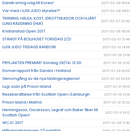
Daniél smög iväg till Korea!
2017-02-08 16:58
Var med i LUGI JUDO styrelse!?
2017-02-08 08:51
TRÄNING, HÄLSA, KOST, IDROTTSKADOR OCH HJÄRT
2017-02-07 23:42
LUNG RÄDDNING (HLR)
Kristianstad Open 2017
2017-02-05 18:09
STÄNGT PÅ BOLLHUSET TORSDAG 2/2!
2017-02-01 21:49
LUGI JUDO TISDAGS RANDORI
2017-02-01 14:39
2017-01-25 21:18
PRYLJAKTEN PREMIÄR! Söndag 29/1 kl. 12.00
2017-01-25 21:16
Domarrapport från Sandor i Holland
2017-01-24 16:05
Genomgång av de nya tävlingsreglerna!
2017-01-23 20:59
Lugi Judo på Prison Island
2017-01-21 18:16
Reseberättelse från Scottish Open i Edinburgh
2017-01-16 21:18
Prison Island i Malmö
2017-01-12 10:32
Henningsson, Oscarsson, Legraf och Baker åker till
2017-01-11 19:12
Scottish Open!
WCJC 2017
2017-01-08 17:42
Måndagsträningen 2/1 inställd!
2016-12-30 19:49