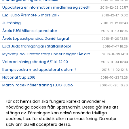
Uppdatera er information i medlemsregistret!!!
2016-12-28 22:57
Lugi Judo Årsmöte 5 mars 2017
2016-12-17 10:02
Julträning
2016-12-12 08:43
Årets LUGI Allians stipendiater
2016-11-30 18:05
Årets Lopezstipendiat: Daniél Legraf
2016-11-20 13:58
LUGI Judo framgångar i Staffanstorp!
2016-11-17 16:25
Mycket judo i Staffanstorp under helgen! Åk dit!
2016-11-09 14:31
Veteranträning söndag 6/11 kl. 12.00
2016-11-04 10:44
Kompisvecka med uppdaterat datum!!
2016-11-02 12:16
National Cup 2016
2016-10-23 13:25
Martin Pacek håller träning i LUGI Judo
2016-10-20 16:26
Ny kassör i LUGI Judo
2016-10-20 14:32
Soto makikomi
2016-10-10 21:27
För att hemsidan ska fungera korrekt använder vi
nödvändiga cookies från SportAdmin. Dessa går inte att
Judo VM
2016-08-25 10:05
stänga av. Föreningen kan också använda frivilliga
OS: Rio 2016
2016-08-17 11:19
cookies, t.ex. för statistik eller marknadsföring. Du väljer
själv om du vill acceptera dessa.