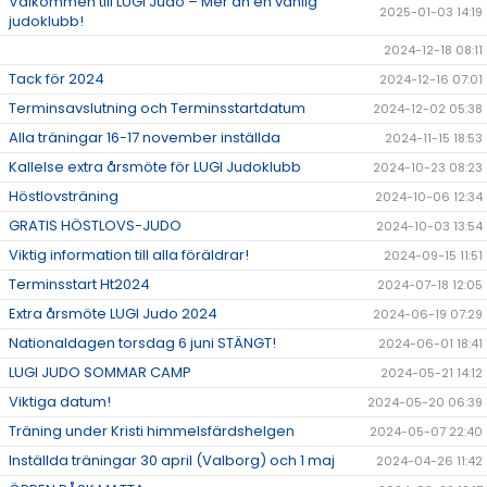
Välkommen till LUGI Judo – Mer än en vanlig
2025-01-03 14:19
judoklubb!
2024-12-18 08:11
Tack för 2024
2024-12-16 07:01
Terminsavslutning och Terminsstartdatum
2024-12-02 05:38
Alla träningar 16-17 november inställda
2024-11-15 18:53
Kallelse extra årsmöte för LUGI Judoklubb
2024-10-23 08:23
Höstlovsträning
2024-10-06 12:34
GRATIS HÖSTLOVS-JUDO
2024-10-03 13:54
Viktig information till alla föräldrar!
2024-09-15 11:51
Terminsstart Ht2024
2024-07-18 12:05
Extra årsmöte LUGI Judo 2024
2024-06-19 07:29
Nationaldagen torsdag 6 juni STÄNGT!
2024-06-01 18:41
LUGI JUDO SOMMAR CAMP
2024-05-21 14:12
Viktiga datum!
2024-05-20 06:39
Träning under Kristi himmelsfärdshelgen
2024-05-07 22:40
Inställda träningar 30 april (Valborg) och 1 maj
2024-04-26 11:42