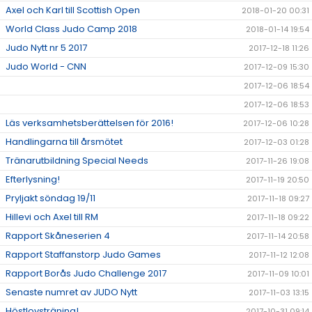
Axel och Karl till Scottish Open
2018-01-20 00:31
World Class Judo Camp 2018
2018-01-14 19:54
Judo Nytt nr 5 2017
2017-12-18 11:26
Judo World - CNN
2017-12-09 15:30
2017-12-06 18:54
2017-12-06 18:53
Läs verksamhetsberättelsen för 2016!
2017-12-06 10:28
Handlingarna till årsmötet
2017-12-03 01:28
Tränarutbildning Special Needs
2017-11-26 19:08
Efterlysning!
2017-11-19 20:50
Pryljakt söndag 19/11
2017-11-18 09:27
Hillevi och Axel till RM
2017-11-18 09:22
Rapport Skåneserien 4
2017-11-14 20:58
Rapport Staffanstorp Judo Games
2017-11-12 12:08
Rapport Borås Judo Challenge 2017
2017-11-09 10:01
Senaste numret av JUDO Nytt
2017-11-03 13:15
Höstlovsträning!
2017-10-31 09:14