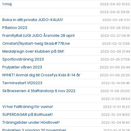
1 maj
2023-04-30 10:52
2023-04-10 09:35
Boka in ditt privata JUDO-KALAS!
2023-03-28 11:31
Påsklov 2023
2023-03-26 10:52
Framflyttat LUGI JUDO Årsmöte 28 april
2023-02-27 06:18
Omstart/Nystart-helg Ska&#778;ne
2023-02-12 11:56
Medaljregn över klubben på SM!
2023-02-08 21:44
Sportlovsträning 2023
2023-01-25 07:08
Pryljakter våren 2023
2023-01-06 20:44
NYHET! Anmäl dig till CrossFys Kids 8-14 år
2023-01-06 20:39
Terminsstart Vt20223
2022-12-14 06:45
Skåneserien 4 Staffanstorp 6 nov 2022
2022-11-06 20:00
2022-11-02 08:54
Vi har Fallträning för vuxna!
2022-11-01 16:23
SUPERDAGAR på Bollhuset!
2022-10-24 18:50
Träningstider under Höstlovet!
2022-10-24 18:30
Pryljakten 3 söndag 20 november
2022-10-11 15:28