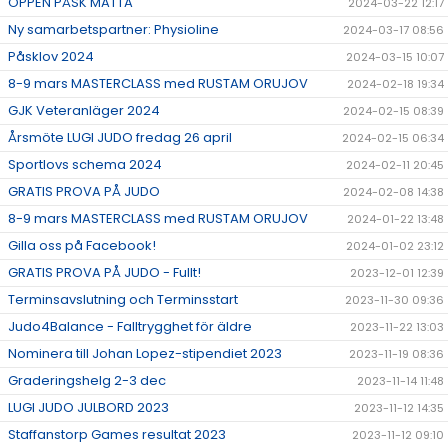
ÖPPEN PÅSK MATTA
2024-03-22 12:17
Ny samarbetspartner: Physioline
2024-03-17 08:56
Påsklov 2024
2024-03-15 10:07
8-9 mars MASTERCLASS med RUSTAM ORUJOV
2024-02-18 19:34
GJK Veteranläger 2024
2024-02-15 08:39
Årsmöte LUGI JUDO fredag 26 april
2024-02-15 06:34
Sportlovs schema 2024
2024-02-11 20:45
GRATIS PROVA PÅ JUDO
2024-02-08 14:38
8-9 mars MASTERCLASS med RUSTAM ORUJOV
2024-01-22 13:48
Gilla oss på Facebook!
2024-01-02 23:12
GRATIS PROVA PÅ JUDO - Fullt!
2023-12-01 12:39
Terminsavslutning och Terminsstart
2023-11-30 09:36
Judo4Balance - Falltrygghet för äldre
2023-11-22 13:03
Nominera till Johan Lopez-stipendiet 2023
2023-11-19 08:36
Graderingshelg 2-3 dec
2023-11-14 11:48
LUGI JUDO JULBORD 2023
2023-11-12 14:35
Staffanstorp Games resultat 2023
2023-11-12 09:10