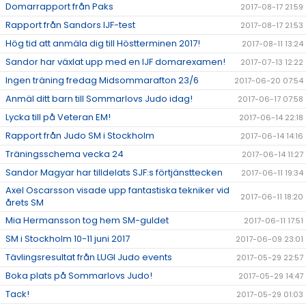
Domarrapport från Paks
2017-08-17 21:59
Rapport från Sandors IJF-test
2017-08-17 21:53
Hög tid att anmäla dig till Höstterminen 2017!
2017-08-11 13:24
Sandor har växlat upp med en IJF domarexamen!
2017-07-13 12:22
Ingen träning fredag Midsommarafton 23/6
2017-06-20 07:54
Anmäl ditt barn till Sommarlovs Judo idag!
2017-06-17 07:58
Lycka till på Veteran EM!
2017-06-14 22:18
Rapport från Judo SM i Stockholm
2017-06-14 14:16
Träningsschema vecka 24
2017-06-14 11:27
Sandor Magyar har tilldelats SJF:s förtjänsttecken
2017-06-11 19:34
Axel Oscarsson visade upp fantastiska tekniker vid
2017-06-11 18:20
årets SM
Mia Hermansson tog hem SM-guldet
2017-06-11 17:51
SM i Stockholm 10-11 juni 2017
2017-06-09 23:01
Tävlingsresultat från LUGI Judo events
2017-05-29 22:57
Boka plats på Sommarlovs Judo!
2017-05-29 14:47
Tack!
2017-05-29 01:03