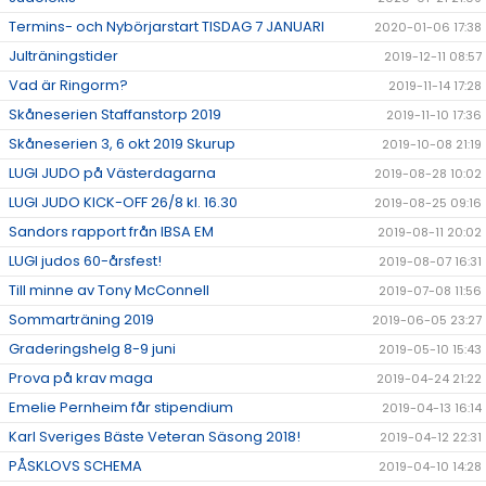
Termins- och Nybörjarstart TISDAG 7 JANUARI
2020-01-06 17:38
Julträningstider
2019-12-11 08:57
Vad är Ringorm?
2019-11-14 17:28
Skåneserien Staffanstorp 2019
2019-11-10 17:36
Skåneserien 3, 6 okt 2019 Skurup
2019-10-08 21:19
LUGI JUDO på Västerdagarna
2019-08-28 10:02
LUGI JUDO KICK-OFF 26/8 kl. 16.30
2019-08-25 09:16
Sandors rapport från IBSA EM
2019-08-11 20:02
LUGI judos 60-årsfest!
2019-08-07 16:31
Till minne av Tony McConnell
2019-07-08 11:56
Sommarträning 2019
2019-06-05 23:27
Graderingshelg 8-9 juni
2019-05-10 15:43
Prova på krav maga
2019-04-24 21:22
Emelie Pernheim får stipendium
2019-04-13 16:14
Karl Sveriges Bäste Veteran Säsong 2018!
2019-04-12 22:31
PÅSKLOVS SCHEMA
2019-04-10 14:28