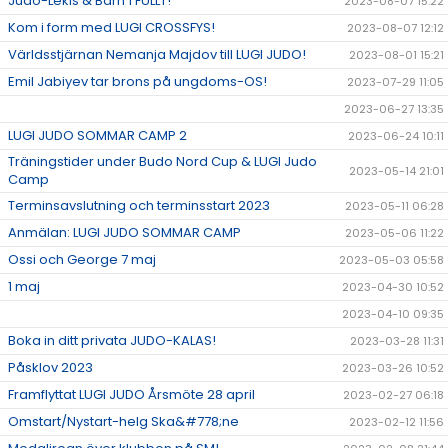
Judo-Lekis & Barn 1 FULLT!
2023-08-07 15:22
Kom i form med LUGI CROSSFYS!
2023-08-07 12:12
Världsstjärnan Nemanja Majdov till LUGI JUDO!
2023-08-01 15:21
Emil Jabiyev tar brons på ungdoms-OS!
2023-07-29 11:05
2023-06-27 13:35
LUGI JUDO SOMMAR CAMP 2
2023-06-24 10:11
Träningstider under Budo Nord Cup & LUGI Judo
2023-05-14 21:01
Camp
Terminsavslutning och terminsstart 2023
2023-05-11 06:28
Anmälan: LUGI JUDO SOMMAR CAMP
2023-05-06 11:22
Ossi och George 7 maj
2023-05-03 05:58
1 maj
2023-04-30 10:52
2023-04-10 09:35
Boka in ditt privata JUDO-KALAS!
2023-03-28 11:31
Påsklov 2023
2023-03-26 10:52
Framflyttat LUGI JUDO Årsmöte 28 april
2023-02-27 06:18
Omstart/Nystart-helg Ska&#778;ne
2023-02-12 11:56