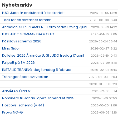
Nyhetsarkiv
LUGI Judo är anslutna till Fritidskortet!
2026-08-05 13:29
Tack för en fantastisk termin!
2026-06-08 16:43
Anmälan: SUPERKAMPEN - Terminsavslutning 7 juni
2026-05-19 14:22
LUGI JUDO SOMMAR DAGKOLLO
2026-04-16 12:05
Påsklovs schema 2026
2026-03-24 06:44
Mina Sidor
2026-02-27 16:22
Kallelse: 2026 Årsmöte LUGI JUDO fredag 17 april
2026-02-19 10:43
Fullpott på SM 2026
2026-02-09 15:18
INSTÄLLD TRÄNING idag torsdag 5 februari
2026-02-05 16:16
Träningar Sportlovsveckan
2026-02-03 08:04
2026-01-08 06:20
ANMÄLAN ÖPPEN!
2025-12-03 10:14
Nominera till Johan Lopez-stipendiet 2025
2025-11-19 07:50
Höstlovs-schema (v 44)
2025-10-20 19:08
Prova NO-GI
2025-08-05 13:16