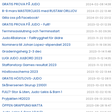
GRATIS PROVA PÅ JUDO
2024-02-08 14:38
8-9 mars MASTERCLASS med RUSTAM ORUJOV
2024-01-22 13:48
Gilla oss på Facebook!
2024-01-02 23:12
GRATIS PROVA PÅ JUDO - Fullt!
2023-12-01 12:39
Terminsavslutning och Terminsstart
2023-11-30 09:36
Judo4Balance - Falltrygghet för äldre
2023-11-22 13:03
Nominera till Johan Lopez-stipendiet 2023
2023-11-19 08:36
Graderingshelg 2-3 dec
2023-11-14 11:48
LUGI JUDO JULBORD 2023
2023-11-12 14:35
Staffanstorp Games resultat 2023
2023-11-12 09:10
Höstlovsschema 2023
2023-10-22 13:44
GRATIS HÖSTLOVS-JUDO
2023-10-12 08:11
Skånerserien Skurup 231001
2023-10-03 16:19
FULLT! Stor & Liten, Judo-Lekis & Barn 1
2023-10-02 10:16
Pryljakten Ht2023
2023-09-13 20:52
ÖPPEN GRAPPLING MATTA
2023-08-28 19:47