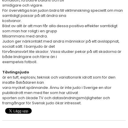
kondition, få bättre balans och bli
smidigare och vigare.
För överviktiga kan judon bidra till viktminskning speciellt om man
samtidigt passar på att ändra sina
kostvanor.
Bäst av allt är att man får alla dessa positiva effekter samtidigt
som man har roligt i en grupp
tillsammans med andra.
Judon ger närkontakt med andra människor på ett avslappnat,
socialt sätt. I barnjudo är det
förvånansvärt lite skador. Vissa studier pekar på att skadorna är
både lindrigare och färre än i
exempelvis fotboll.
Tävlingsjudo
är en tuff, explosiv, teknisk och variationsrik idrott som för den
insatte åskådaren kan
vara mycket spännande. Ännu är inte judo i Sverige en stor
publikidrott men med fler som har utövat
sporten och ökade TV och datasändningsmöjligheter och
framgångar för Svensk judo ökar intresset.