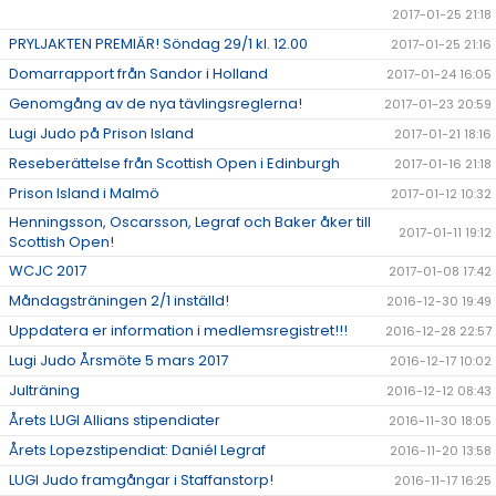
2017-01-25 21:18
PRYLJAKTEN PREMIÄR! Söndag 29/1 kl. 12.00
2017-01-25 21:16
Domarrapport från Sandor i Holland
2017-01-24 16:05
Genomgång av de nya tävlingsreglerna!
2017-01-23 20:59
Lugi Judo på Prison Island
2017-01-21 18:16
Reseberättelse från Scottish Open i Edinburgh
2017-01-16 21:18
Prison Island i Malmö
2017-01-12 10:32
Henningsson, Oscarsson, Legraf och Baker åker till
2017-01-11 19:12
Scottish Open!
WCJC 2017
2017-01-08 17:42
Måndagsträningen 2/1 inställd!
2016-12-30 19:49
Uppdatera er information i medlemsregistret!!!
2016-12-28 22:57
Lugi Judo Årsmöte 5 mars 2017
2016-12-17 10:02
Julträning
2016-12-12 08:43
Årets LUGI Allians stipendiater
2016-11-30 18:05
Årets Lopezstipendiat: Daniél Legraf
2016-11-20 13:58
LUGI Judo framgångar i Staffanstorp!
2016-11-17 16:25