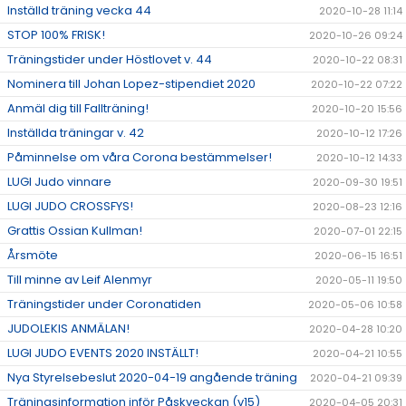
Inställd träning vecka 44
2020-10-28 11:14
STOP 100% FRISK!
2020-10-26 09:24
Träningstider under Höstlovet v. 44
2020-10-22 08:31
Nominera till Johan Lopez-stipendiet 2020
2020-10-22 07:22
Anmäl dig till Fallträning!
2020-10-20 15:56
Inställda träningar v. 42
2020-10-12 17:26
Påminnelse om våra Corona bestämmelser!
2020-10-12 14:33
LUGI Judo vinnare
2020-09-30 19:51
LUGI JUDO CROSSFYS!
2020-08-23 12:16
Grattis Ossian Kullman!
2020-07-01 22:15
Årsmöte
2020-06-15 16:51
Till minne av Leif Alenmyr
2020-05-11 19:50
Träningstider under Coronatiden
2020-05-06 10:58
JUDOLEKIS ANMÄLAN!
2020-04-28 10:20
LUGI JUDO EVENTS 2020 INSTÄLLT!
2020-04-21 10:55
Nya Styrelsebeslut 2020-04-19 angående träning
2020-04-21 09:39
Träningsinformation inför Påskveckan (v15)
2020-04-05 20:31