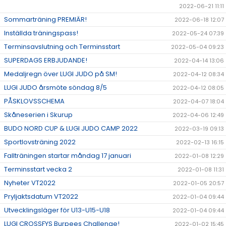
2022-06-21 11:11
Sommarträning PREMIÄR!
2022-06-18 12:07
Inställda träningspass!
2022-05-24 07:39
Terminsavslutning och Terminsstart
2022-05-04 09:23
SUPERDAGS ERBJUDANDE!
2022-04-14 13:06
Medaljregn över LUGI JUDO på SM!
2022-04-12 08:34
LUGI JUDO årsmöte söndag 8/5
2022-04-12 08:05
PÅSKLOVSSCHEMA
2022-04-07 18:04
Skåneserien i Skurup
2022-04-06 12:49
BUDO NORD CUP & LUGI JUDO CAMP 2022
2022-03-19 09:13
Sportlovsträning 2022
2022-02-13 16:15
Fallträningen startar måndag 17 januari
2022-01-08 12:29
Terminsstart vecka 2
2022-01-08 11:31
Nyheter VT2022
2022-01-05 20:57
Pryljaktsdatum VT2022
2022-01-04 09:44
Utvecklingsläger för U13-U15-U18
2022-01-04 09:44
LUGI CROSSFYS Burpees Challenge!
2022-01-02 15:45