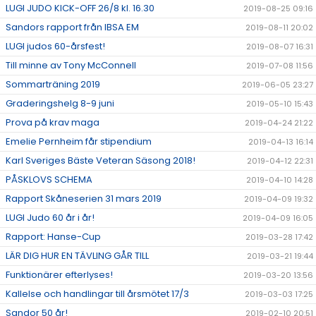
LUGI JUDO KICK-OFF 26/8 kl. 16.30
2019-08-25 09:16
Sandors rapport från IBSA EM
2019-08-11 20:02
LUGI judos 60-årsfest!
2019-08-07 16:31
Till minne av Tony McConnell
2019-07-08 11:56
Sommarträning 2019
2019-06-05 23:27
Graderingshelg 8-9 juni
2019-05-10 15:43
Prova på krav maga
2019-04-24 21:22
Emelie Pernheim får stipendium
2019-04-13 16:14
Karl Sveriges Bäste Veteran Säsong 2018!
2019-04-12 22:31
PÅSKLOVS SCHEMA
2019-04-10 14:28
Rapport Skåneserien 31 mars 2019
2019-04-09 19:32
LUGI Judo 60 år i år!
2019-04-09 16:05
Rapport: Hanse-Cup
2019-03-28 17:42
LÄR DIG HUR EN TÄVLING GÅR TILL
2019-03-21 19:44
Funktionärer efterlyses!
2019-03-20 13:56
Kallelse och handlingar till årsmötet 17/3
2019-03-03 17:25
Sandor 50 år!
2019-02-10 20:51