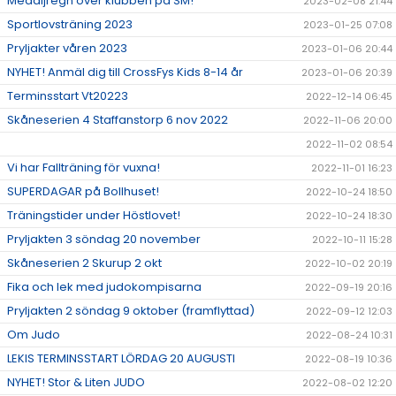
Medaljregn över klubben på SM!
2023-02-08 21:44
Sportlovsträning 2023
2023-01-25 07:08
Pryljakter våren 2023
2023-01-06 20:44
NYHET! Anmäl dig till CrossFys Kids 8-14 år
2023-01-06 20:39
Terminsstart Vt20223
2022-12-14 06:45
Skåneserien 4 Staffanstorp 6 nov 2022
2022-11-06 20:00
2022-11-02 08:54
Vi har Fallträning för vuxna!
2022-11-01 16:23
SUPERDAGAR på Bollhuset!
2022-10-24 18:50
Träningstider under Höstlovet!
2022-10-24 18:30
Pryljakten 3 söndag 20 november
2022-10-11 15:28
Skåneserien 2 Skurup 2 okt
2022-10-02 20:19
Fika och lek med judokompisarna
2022-09-19 20:16
Pryljakten 2 söndag 9 oktober (framflyttad)
2022-09-12 12:03
Om Judo
2022-08-24 10:31
LEKIS TERMINSSTART LÖRDAG 20 AUGUSTI
2022-08-19 10:36
NYHET! Stor & Liten JUDO
2022-08-02 12:20