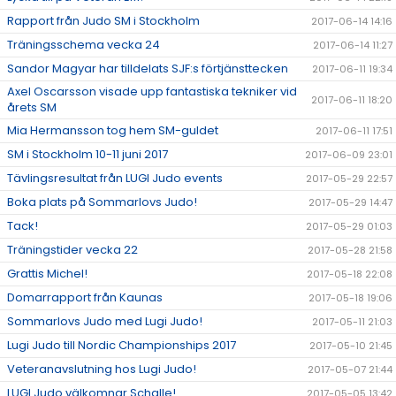
Rapport från Judo SM i Stockholm
2017-06-14 14:16
Träningsschema vecka 24
2017-06-14 11:27
Sandor Magyar har tilldelats SJF:s förtjänsttecken
2017-06-11 19:34
Axel Oscarsson visade upp fantastiska tekniker vid
2017-06-11 18:20
årets SM
Mia Hermansson tog hem SM-guldet
2017-06-11 17:51
SM i Stockholm 10-11 juni 2017
2017-06-09 23:01
Tävlingsresultat från LUGI Judo events
2017-05-29 22:57
Boka plats på Sommarlovs Judo!
2017-05-29 14:47
Tack!
2017-05-29 01:03
Träningstider vecka 22
2017-05-28 21:58
Grattis Michel!
2017-05-18 22:08
Domarrapport från Kaunas
2017-05-18 19:06
Sommarlovs Judo med Lugi Judo!
2017-05-11 21:03
Lugi Judo till Nordic Championships 2017
2017-05-10 21:45
Veteranavslutning hos Lugi Judo!
2017-05-07 21:44
LUGI Judo välkomnar Schalle!
2017-05-05 13:42