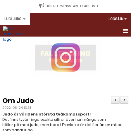
HÖST-TERMINSSTART 17 AUGUSTI
LUGI JUDO
LOGGA IN
HEM
TRÄNINGSSCHEMA
NYBÖRJARE
TRÄNINGSAVGIFTER
ANTIDOPING
Om Judo
<
>
KALENDARIUM
2022-08-24 10:31
Judo är världens största tvåkampssport!
MEDLEMSINFORMATION
Det finns tyvärr inga exakta siffror över hur många som
håller på med judo, men bara i Frankrike är det fler än en miljon
som tränar judo.