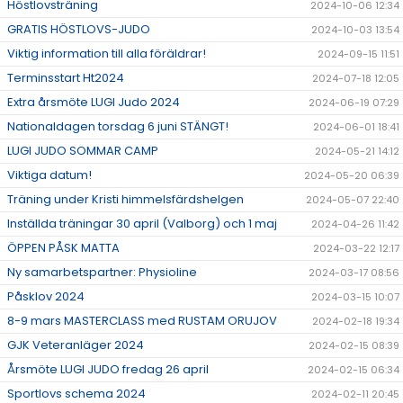
Höstlovsträning
2024-10-06 12:34
GRATIS HÖSTLOVS-JUDO
2024-10-03 13:54
Viktig information till alla föräldrar!
2024-09-15 11:51
Terminsstart Ht2024
2024-07-18 12:05
Extra årsmöte LUGI Judo 2024
2024-06-19 07:29
Nationaldagen torsdag 6 juni STÄNGT!
2024-06-01 18:41
LUGI JUDO SOMMAR CAMP
2024-05-21 14:12
Viktiga datum!
2024-05-20 06:39
Träning under Kristi himmelsfärdshelgen
2024-05-07 22:40
Inställda träningar 30 april (Valborg) och 1 maj
2024-04-26 11:42
ÖPPEN PÅSK MATTA
2024-03-22 12:17
Ny samarbetspartner: Physioline
2024-03-17 08:56
Påsklov 2024
2024-03-15 10:07
8-9 mars MASTERCLASS med RUSTAM ORUJOV
2024-02-18 19:34
GJK Veteranläger 2024
2024-02-15 08:39
Årsmöte LUGI JUDO fredag 26 april
2024-02-15 06:34
Sportlovs schema 2024
2024-02-11 20:45