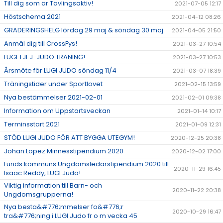
Till dig som är Tävlingsaktiv!
2021-07-05 12:17
Höstschema 2021
2021-04-12 08:26
GRADERINGSHELG lördag 29 maj & söndag 30 maj
2021-04-05 21:50
Anmäl dig till CrossFys!
2021-03-27 10:54
LUGI TJEJ-JUDO TRÄNING!
2021-03-27 10:53
Årsmöte för LUGI JUDO söndag 11/4
2021-03-07 18:39
Träningstider under Sportlovet
2021-02-15 13:59
Nya bestämmelser 2021-02-01
2021-02-01 09:38
Information om Uppstartsveckan
2021-01-14 10:17
Terminsstart 2021
2021-01-09 12:31
STÖD LUGI JUDO FÖR ATT BYGGA UTEGYM!
2020-12-25 20:38
Johan Lopez Minnesstipendium 2020
2020-12-02 17:00
Lunds kommuns Ungdomsledarstipendium 2020 till
2020-11-29 16:45
Isaac Reddy, LUGI Judo!
Viktig information till Barn- och
2020-11-22 20:38
Ungdomsgrupperna!
Nya besta&#776;mmelser fo&#776;r
2020-10-29 16:47
tra&#776;ning i LUGI Judo fr o m vecka 45