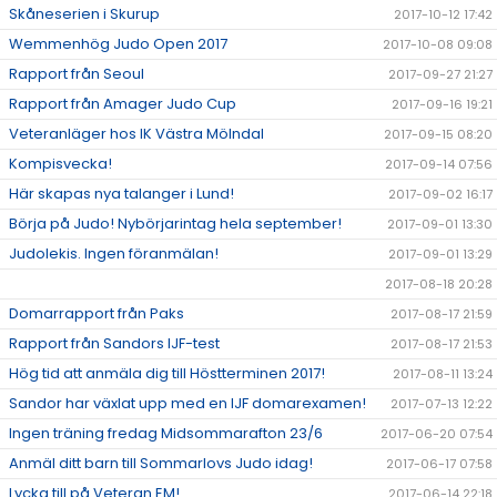
Skåneserien i Skurup
2017-10-12 17:42
Wemmenhög Judo Open 2017
2017-10-08 09:08
Rapport från Seoul
2017-09-27 21:27
Rapport från Amager Judo Cup
2017-09-16 19:21
Veteranläger hos IK Västra Mölndal
2017-09-15 08:20
Kompisvecka!
2017-09-14 07:56
Här skapas nya talanger i Lund!
2017-09-02 16:17
Börja på Judo! Nybörjarintag hela september!
2017-09-01 13:30
Judolekis. Ingen föranmälan!
2017-09-01 13:29
2017-08-18 20:28
Domarrapport från Paks
2017-08-17 21:59
Rapport från Sandors IJF-test
2017-08-17 21:53
Hög tid att anmäla dig till Höstterminen 2017!
2017-08-11 13:24
Sandor har växlat upp med en IJF domarexamen!
2017-07-13 12:22
Ingen träning fredag Midsommarafton 23/6
2017-06-20 07:54
Anmäl ditt barn till Sommarlovs Judo idag!
2017-06-17 07:58
Lycka till på Veteran EM!
2017-06-14 22:18