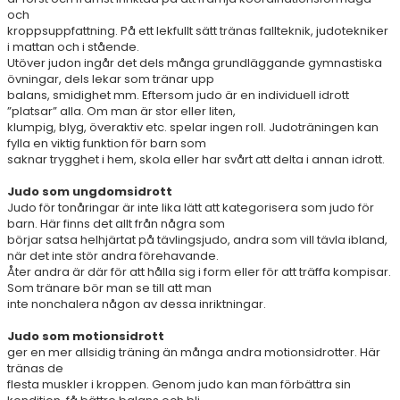
och
kroppsuppfattning. På ett lekfullt sätt tränas fallteknik, judotekniker
i mattan och i stående.
Utöver judon ingår det dels många grundläggande gymnastiska
övningar, dels lekar som tränar upp
balans, smidighet mm. Eftersom judo är en individuell idrott
”platsar” alla. Om man är stor eller liten,
klumpig, blyg, överaktiv etc. spelar ingen roll. Judoträningen kan
fylla en viktig funktion för barn som
saknar trygghet i hem, skola eller har svårt att delta i annan idrott.
Judo som ungdomsidrott
Judo för tonåringar är inte lika lätt att kategorisera som judo för
barn. Här finns det allt från några som
börjar satsa helhjärtat på tävlingsjudo, andra som vill tävla ibland,
när det inte stör andra förehavande.
Åter andra är där för att hålla sig i form eller för att träffa kompisar.
Som tränare bör man se till att man
inte nonchalera någon av dessa inriktningar.
Judo som motionsidrott
ger en mer allsidig träning än många andra motionsidrotter. Här
tränas de
flesta muskler i kroppen. Genom judo kan man förbättra sin