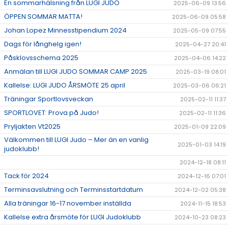
En sommarhälsning från LUGI JUDO
2025-06-09 13:56
ÖPPEN SOMMAR MATTA!
2025-06-09 05:58
Johan Lopez Minnesstipendium 2024
2025-05-09 07:55
Dags för långhelg igen!
2025-04-27 20:41
Påsklovsschema 2025
2025-04-06 14:22
Anmälan till LUGI JUDO SOMMAR CAMP 2025
2025-03-19 08:01
Kallelse: LUGI JUDO ÅRSMÖTE 25 april
2025-03-06 06:21
Träningar Sportlovsveckan
2025-02-11 11:37
SPORTLOVET: Prova på Judo!
2025-02-11 11:36
Pryljakten Vt2025
2025-01-09 22:09
Välkommen till LUGI Judo – Mer än en vanlig
2025-01-03 14:19
judoklubb!
2024-12-18 08:11
Tack för 2024
2024-12-16 07:01
Terminsavslutning och Terminsstartdatum
2024-12-02 05:38
Alla träningar 16-17 november inställda
2024-11-15 18:53
Kallelse extra årsmöte för LUGI Judoklubb
2024-10-23 08:23