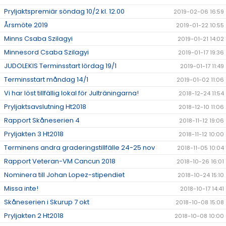
Pryljaktspremiär söndag 10/2 kl. 12.00
2019-02-06 16:59
Årsmöte 2019
2019-01-22 10:55
Minns Csaba Szilagyi
2019-01-21 14:02
Minnesord Csaba Szilagyi
2019-01-17 19:36
JUDOLEKIS Terminsstart lördag 19/1
2019-01-17 11:49
Terminsstart måndag 14/1
2019-01-02 11:06
Vi har löst tillfällig lokal för Julträningarna!
2018-12-24 11:54
Pryljaktsavslutning Ht2018
2018-12-10 11:06
Rapport Skåneserien 4
2018-11-12 19:06
Pryljakten 3 Ht2018
2018-11-12 10:00
Terminens andra graderingstillfälle 24-25 nov
2018-11-05 10:04
Rapport Veteran-VM Cancun 2018
2018-10-26 16:01
Nominera till Johan Lopez-stipendiet
2018-10-24 15:10
Missa inte!
2018-10-17 14:41
Skåneserien i Skurup 7 okt
2018-10-08 15:08
Pryljakten 2 Ht2018
2018-10-08 10:00