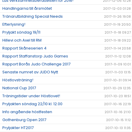
Läs verksamhetsberättelsen för 2016!
2017-12-06 10:28
Handlingarna till årsmötet
2017-12-03 01:28
Tränarutbildning Special Needs
2017-11-26 19:08
Efterlysning!
2017-11-19 20:50
Pryljakt söndag 19/11
2017-11-18 09:27
Hillevi och Axel till RM
2017-11-18 09:22
Rapport Skåneserien 4
2017-11-14 20:58
Rapport Staffanstorp Judo Games
2017-11-12 12:08
Rapport Borås Judo Challenge 2017
2017-11-09 10:01
Senaste numret av JUDO Nytt
2017-11-03 13:15
Höstlovsträning!
2017-10-31 09:14
National Cup 2017
2017-10-29 12:35
Träningstider under Höstlovet!
2017-10-23 18:51
Pryljakten söndag 22/10 kl. 12.00
2017-10-16 22:19
Info angående höstfesten
2017-10-16 21:10
Gothenburg Open 2017
2017-10-15 11:12
Pryljakter HT2017
2017-10-13 11:35