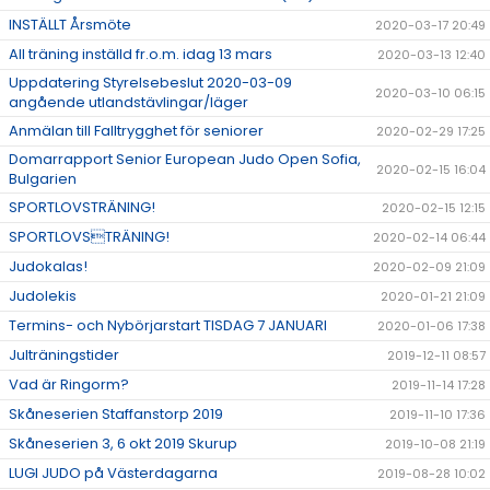
INSTÄLLT Årsmöte
2020-03-17 20:49
All träning inställd fr.o.m. idag 13 mars
2020-03-13 12:40
Uppdatering Styrelsebeslut 2020-03-09
2020-03-10 06:15
angående utlandstävlingar/läger
Anmälan till Falltrygghet för seniorer
2020-02-29 17:25
Domarrapport Senior European Judo Open Sofia,
2020-02-15 16:04
Bulgarien
SPORTLOVSTRÄNING!
2020-02-15 12:15
SPORTLOVSTRÄNING!
2020-02-14 06:44
Judokalas!
2020-02-09 21:09
Judolekis
2020-01-21 21:09
Termins- och Nybörjarstart TISDAG 7 JANUARI
2020-01-06 17:38
Julträningstider
2019-12-11 08:57
Vad är Ringorm?
2019-11-14 17:28
Skåneserien Staffanstorp 2019
2019-11-10 17:36
Skåneserien 3, 6 okt 2019 Skurup
2019-10-08 21:19
LUGI JUDO på Västerdagarna
2019-08-28 10:02