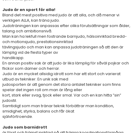
OM JUDO
Judo är en sport för alla!
OM KLUBBEN
Bland det mest positiva med judo är att alla, och då menar vi
verkligen ALLA, kan träna judo.
Judoträningen kan anpassas efter olika förutsättningar som ålder,
GRADERA
talang och ambitionsnivå.
Man kan ha lekfull men fostrande barnjudo, hälsoinriktad bredd-
KONTAKT
och motionsjudo, prestationsinriktad
tävlingsjudo och man kan anpassa judoträningen så att den är
lämplig vid de flesta typer av
handikapp.
En annan positiv sak är att judo är lika lämplig för såväl pojkar och
flickor som damer och herrar.
Judo är en mycket allsidig idrott som har ett stort och varierat
utbud av tekniker. En unik sak med
judosporten är att genom det stora antalet tekniker som finns
spelar det ingen roll om man är lång eller
kort, stark eller svag, tjock eller smal. Var och en kan hitta ”sin”
judostil.
Samtidigt som man tränar teknik förbättrar man kondition,
smidighet, styrka, balans och får ökat
självförtroende.
Judo som barnidrott
är först och främst inriktad på att främja koordinationsförmåga