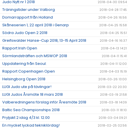
Judo Nytt nr 1 2018
2018-04-30 09:54
Träningstider under Valborg
2018-04-28 17:45
Domarrapport från Holland
2018-04-26 16:56
Skåneserien 1, 22 april 2018 i Genarp
2018-04-25 15:58
Södra Judo Open 2 2018
2018-04-25 15:51
Greifswalder Hanse-Cup 2018, 13-15 April 2018
2018-04-16 16:37
Rapport Irish Open
2018-04-13 14:21
Sörmlandsträffen och MSWOP 2018
2018-04-11 15:41
Uppdatering från Seoul:
2018-04-11 12:00
Rapport Copenhagen Open
2018-04-03 15:19
Helsingborg Open 2018
2018-03-26 13:00
LUGI Judo ute på tävlingar!
2018-03-22 20:30
LUGI Judos Årsmöte 18 mars 2018
2018-03-19 21:58
Valberedningens förslag inför Åresmöte 2018
2018-03-18 14:09
Baltic Sea Championships 2018
2018-03-11 18:10
Pryljakt 2 idag 4/3 kl. 12.00
2018-03-04 09:21
En mycket lyckad tekniklördag!
2018-02-25 02:56