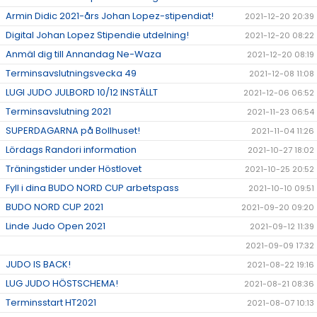
Armin Didic 2021-års Johan Lopez-stipendiat!
2021-12-20 20:39
Digital Johan Lopez Stipendie utdelning!
2021-12-20 08:22
Anmäl dig till Annandag Ne-Waza
2021-12-20 08:19
Terminsavslutningsvecka 49
2021-12-08 11:08
LUGI JUDO JULBORD 10/12 INSTÄLLT
2021-12-06 06:52
Terminsavslutning 2021
2021-11-23 06:54
SUPERDAGARNA på Bollhuset!
2021-11-04 11:26
Lördags Randori information
2021-10-27 18:02
Träningstider under Höstlovet
2021-10-25 20:52
Fyll i dina BUDO NORD CUP arbetspass
2021-10-10 09:51
BUDO NORD CUP 2021
2021-09-20 09:20
Linde Judo Open 2021
2021-09-12 11:39
2021-09-09 17:32
JUDO IS BACK!
2021-08-22 19:16
LUG JUDO HÖSTSCHEMA!
2021-08-21 08:36
Terminsstart HT2021
2021-08-07 10:13