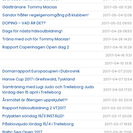
Gästtränare: Tommy Macias
2017-05-05 11:26
Sandor håller regelgenomgång på klubben!
2017-05-04 12:08
DOPING – VAD ÄR DET?
2017-05-02 09:50
Dags för nästa hälsoutbildning!
2017-04-29 08:53
Träna med och för Tommy Macias!
2017-04-28 14:20
Rapport Copenhagen Open dag 2
2017-04-16 16:28
2017-04-16 11:21
2017-04-10 13:15
Domarrapport Europacupen i Dubrovnik
2017-04-07 21:00
Hanse Cup 2017 i Greifswald, Tyskland
2017-04-07 12:54
Samträning med Lugi Judo och Trelleborg Judo
2017-04-03 17:23
lördag den 15 april i Trelleborg
Årsmötet är återigen uppskjutet!!!
2017-03-30 23:14
Rapport hälsoutbildning 2 VT2017
2017-03-20 07:00
Pryljakten söndag 19/3 INSTÄLLD!
2017-03-17 20:06
Påsklovsjudo lördag 15/4 i Trelleborg
2017-03-17 19:55
Baltic Sea Open 2017
2017-03-15 17:06