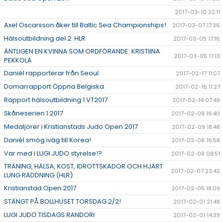
2017-03-10 22:11
Axel Oscarsson åker till Baltic Sea Championships!
2017-03-07 17:36
Hälsoutbildning del 2: HLR
2017-03-05 17:16
ÄNTLIGEN EN KVINNA SOM ORDFÖRANDE: KRISTIINA
2017-03-05 17:13
PEKKOLA
Daniél rapporterar från Seoul
2017-02-17 11:07
Domarrapport Öppna Belgiska
2017-02-16 11:27
Rapport hälsoutbildning 1 VT2017
2017-02-14 07:49
Skåneserien 1 2017
2017-02-09 19:40
Medaljörer i Kristianstads Judo Open 2017
2017-02-09 18:48
Daniél smög iväg till Korea!
2017-02-08 16:58
Var med i LUGI JUDO styrelse!?
2017-02-08 08:51
TRÄNING, HÄLSA, KOST, IDROTTSKADOR OCH HJÄRT
2017-02-07 23:42
LUNG RÄDDNING (HLR)
Kristianstad Open 2017
2017-02-05 18:09
STÄNGT PÅ BOLLHUSET TORSDAG 2/2!
2017-02-01 21:49
LUGI JUDO TISDAGS RANDORI
2017-02-01 14:39