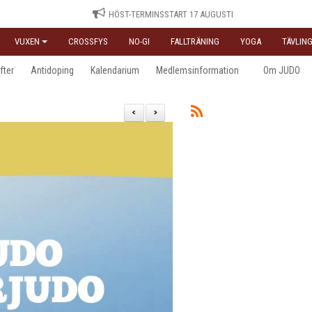
HÖST-TERMINSSTART 17 AUGUSTI
VUXEN
CROSSFYS
NO-GI
FALLTRÄNING
YOGA
TÄVLING
fter
Antidoping
Kalendarium
Medlemsinformation
Om JUDO
<
>