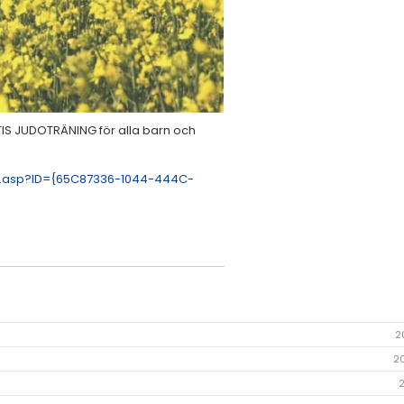
TIS JUDOTRÄNING för alla barn och
rm.asp?ID={65C87336-1044-444C-
2
2