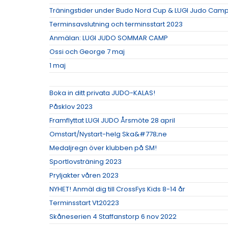
Träningstider under Budo Nord Cup & LUGI Judo Cam
Terminsavslutning och terminsstart 2023
Anmälan: LUGI JUDO SOMMAR CAMP
Ossi och George 7 maj
1 maj
Boka in ditt privata JUDO-KALAS!
Påsklov 2023
Framflyttat LUGI JUDO Årsmöte 28 april
Omstart/Nystart-helg Ska&#778;ne
Medaljregn över klubben på SM!
Sportlovsträning 2023
Pryljakter våren 2023
NYHET! Anmäl dig till CrossFys Kids 8-14 år
Terminsstart Vt20223
Skåneserien 4 Staffanstorp 6 nov 2022