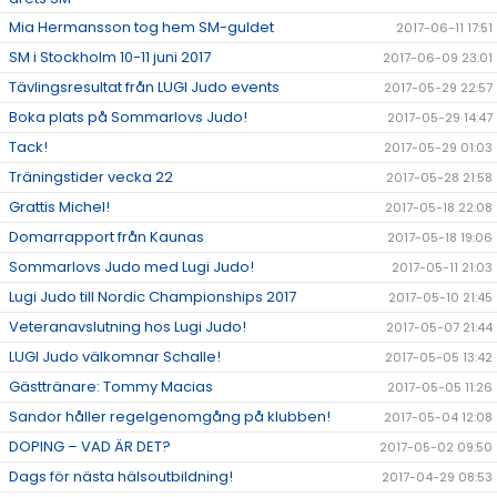
Mia Hermansson tog hem SM-guldet
2017-06-11 17:51
SM i Stockholm 10-11 juni 2017
2017-06-09 23:01
Tävlingsresultat från LUGI Judo events
2017-05-29 22:57
Boka plats på Sommarlovs Judo!
2017-05-29 14:47
Tack!
2017-05-29 01:03
Träningstider vecka 22
2017-05-28 21:58
Grattis Michel!
2017-05-18 22:08
Domarrapport från Kaunas
2017-05-18 19:06
Sommarlovs Judo med Lugi Judo!
2017-05-11 21:03
Lugi Judo till Nordic Championships 2017
2017-05-10 21:45
Veteranavslutning hos Lugi Judo!
2017-05-07 21:44
LUGI Judo välkomnar Schalle!
2017-05-05 13:42
Gästtränare: Tommy Macias
2017-05-05 11:26
Sandor håller regelgenomgång på klubben!
2017-05-04 12:08
DOPING – VAD ÄR DET?
2017-05-02 09:50
Dags för nästa hälsoutbildning!
2017-04-29 08:53