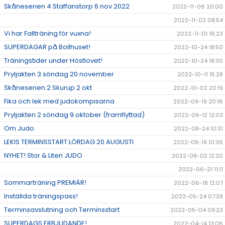
Skåneserien 4 Staffanstorp 6 nov 2022
2022-11-06 20:00
2022-11-02 08:54
Vi har Fallträning för vuxna!
2022-11-01 16:23
SUPERDAGAR på Bollhuset!
2022-10-24 18:50
Träningstider under Höstlovet!
2022-10-24 18:30
Pryljakten 3 söndag 20 november
2022-10-11 15:28
Skåneserien 2 Skurup 2 okt
2022-10-02 20:19
Fika och lek med judokompisarna
2022-09-19 20:16
Pryljakten 2 söndag 9 oktober (framflyttad)
2022-09-12 12:03
Om Judo
2022-08-24 10:31
LEKIS TERMINSSTART LÖRDAG 20 AUGUSTI
2022-08-19 10:36
NYHET! Stor & Liten JUDO
2022-08-02 12:20
2022-06-21 11:11
Sommarträning PREMIÄR!
2022-06-18 12:07
Inställda träningspass!
2022-05-24 07:39
Terminsavslutning och Terminsstart
2022-05-04 09:23
SUPERDAGS ERBJUDANDE!
2022-04-14 13:06