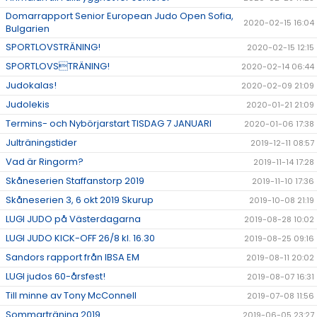
Domarrapport Senior European Judo Open Sofia,
2020-02-15 16:04
Bulgarien
SPORTLOVSTRÄNING!
2020-02-15 12:15
SPORTLOVSTRÄNING!
2020-02-14 06:44
Judokalas!
2020-02-09 21:09
Judolekis
2020-01-21 21:09
Termins- och Nybörjarstart TISDAG 7 JANUARI
2020-01-06 17:38
Julträningstider
2019-12-11 08:57
Vad är Ringorm?
2019-11-14 17:28
Skåneserien Staffanstorp 2019
2019-11-10 17:36
Skåneserien 3, 6 okt 2019 Skurup
2019-10-08 21:19
LUGI JUDO på Västerdagarna
2019-08-28 10:02
LUGI JUDO KICK-OFF 26/8 kl. 16.30
2019-08-25 09:16
Sandors rapport från IBSA EM
2019-08-11 20:02
LUGI judos 60-årsfest!
2019-08-07 16:31
Till minne av Tony McConnell
2019-07-08 11:56
Sommarträning 2019
2019-06-05 23:27