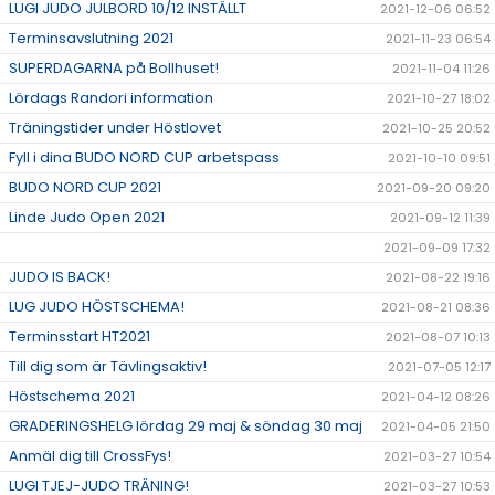
LUGI JUDO JULBORD 10/12 INSTÄLLT
2021-12-06 06:52
Terminsavslutning 2021
2021-11-23 06:54
SUPERDAGARNA på Bollhuset!
2021-11-04 11:26
Lördags Randori information
2021-10-27 18:02
Träningstider under Höstlovet
2021-10-25 20:52
Fyll i dina BUDO NORD CUP arbetspass
2021-10-10 09:51
BUDO NORD CUP 2021
2021-09-20 09:20
Linde Judo Open 2021
2021-09-12 11:39
2021-09-09 17:32
JUDO IS BACK!
2021-08-22 19:16
LUG JUDO HÖSTSCHEMA!
2021-08-21 08:36
Terminsstart HT2021
2021-08-07 10:13
Till dig som är Tävlingsaktiv!
2021-07-05 12:17
Höstschema 2021
2021-04-12 08:26
GRADERINGSHELG lördag 29 maj & söndag 30 maj
2021-04-05 21:50
Anmäl dig till CrossFys!
2021-03-27 10:54
LUGI TJEJ-JUDO TRÄNING!
2021-03-27 10:53