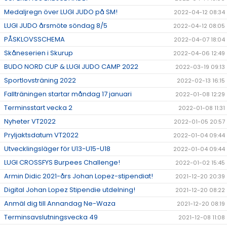
Medaljregn över LUGI JUDO på SM!
2022-04-12 08:34
LUGI JUDO årsmöte söndag 8/5
2022-04-12 08:05
PÅSKLOVSSCHEMA
2022-04-07 18:04
Skåneserien i Skurup
2022-04-06 12:49
BUDO NORD CUP & LUGI JUDO CAMP 2022
2022-03-19 09:13
Sportlovsträning 2022
2022-02-13 16:15
Fallträningen startar måndag 17 januari
2022-01-08 12:29
Terminsstart vecka 2
2022-01-08 11:31
Nyheter VT2022
2022-01-05 20:57
Pryljaktsdatum VT2022
2022-01-04 09:44
Utvecklingsläger för U13-U15-U18
2022-01-04 09:44
LUGI CROSSFYS Burpees Challenge!
2022-01-02 15:45
Armin Didic 2021-års Johan Lopez-stipendiat!
2021-12-20 20:39
Digital Johan Lopez Stipendie utdelning!
2021-12-20 08:22
Anmäl dig till Annandag Ne-Waza
2021-12-20 08:19
Terminsavslutningsvecka 49
2021-12-08 11:08