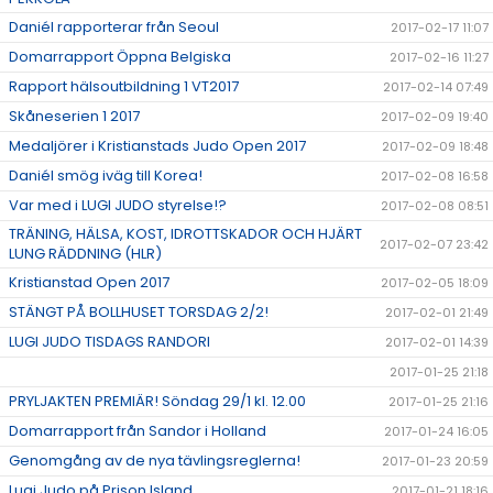
Daniél rapporterar från Seoul
2017-02-17 11:07
Domarrapport Öppna Belgiska
2017-02-16 11:27
Rapport hälsoutbildning 1 VT2017
2017-02-14 07:49
Skåneserien 1 2017
2017-02-09 19:40
Medaljörer i Kristianstads Judo Open 2017
2017-02-09 18:48
Daniél smög iväg till Korea!
2017-02-08 16:58
Var med i LUGI JUDO styrelse!?
2017-02-08 08:51
TRÄNING, HÄLSA, KOST, IDROTTSKADOR OCH HJÄRT
2017-02-07 23:42
LUNG RÄDDNING (HLR)
Kristianstad Open 2017
2017-02-05 18:09
STÄNGT PÅ BOLLHUSET TORSDAG 2/2!
2017-02-01 21:49
LUGI JUDO TISDAGS RANDORI
2017-02-01 14:39
2017-01-25 21:18
PRYLJAKTEN PREMIÄR! Söndag 29/1 kl. 12.00
2017-01-25 21:16
Domarrapport från Sandor i Holland
2017-01-24 16:05
Genomgång av de nya tävlingsreglerna!
2017-01-23 20:59
Lugi Judo på Prison Island
2017-01-21 18:16