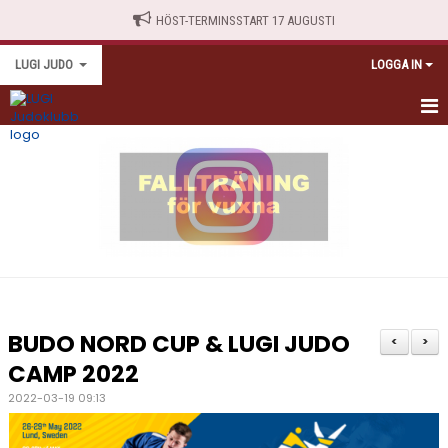
HÖST-TERMINSSTART 17 AUGUSTI
LUGI JUDO
LOGGA IN
HEM
TRÄNINGSSCHEMA
NYBÖRJARE
TRÄNINGSAVGIFTER
ANTIDOPING
BUDO NORD CUP & LUGI JUDO
<
>
KALENDARIUM
CAMP 2022
2022-03-19 09:13
MEDLEMSINFO