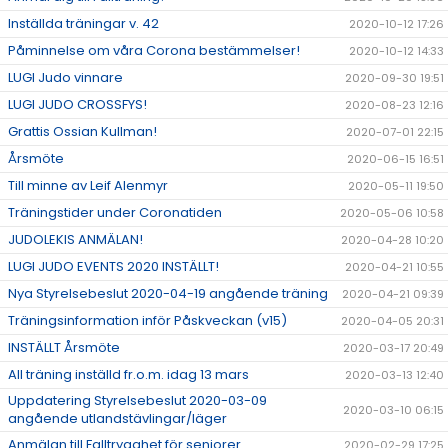
Inställda träningar v. 42
2020-10-12 17:26
Påminnelse om våra Corona bestämmelser!
2020-10-12 14:33
LUGI Judo vinnare
2020-09-30 19:51
LUGI JUDO CROSSFYS!
2020-08-23 12:16
Grattis Ossian Kullman!
2020-07-01 22:15
Årsmöte
2020-06-15 16:51
Till minne av Leif Alenmyr
2020-05-11 19:50
Träningstider under Coronatiden
2020-05-06 10:58
JUDOLEKIS ANMÄLAN!
2020-04-28 10:20
LUGI JUDO EVENTS 2020 INSTÄLLT!
2020-04-21 10:55
Nya Styrelsebeslut 2020-04-19 angående träning
2020-04-21 09:39
Träningsinformation inför Påskveckan (v15)
2020-04-05 20:31
INSTÄLLT Årsmöte
2020-03-17 20:49
All träning inställd fr.o.m. idag 13 mars
2020-03-13 12:40
Uppdatering Styrelsebeslut 2020-03-09
2020-03-10 06:15
angående utlandstävlingar/läger
Anmälan till Falltrygghet för seniorer
2020-02-29 17:25