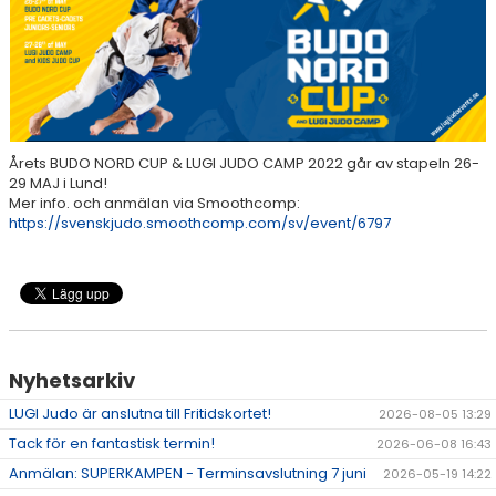
OM JUDO
KLUBBEN
GRADERA
LUGI JUDO EVENTS
Årets BUDO NORD CUP & LUGI JUDO CAMP 2022 går av stapeln 26-
29 MAJ i Lund!
KONTAKT
Mer info. och anmälan via Smoothcomp:
https://svenskjudo.smoothcomp.com/sv/event/6797
Nyhetsarkiv
LUGI Judo är anslutna till Fritidskortet!
2026-08-05 13:29
Tack för en fantastisk termin!
2026-06-08 16:43
Anmälan: SUPERKAMPEN - Terminsavslutning 7 juni
2026-05-19 14:22