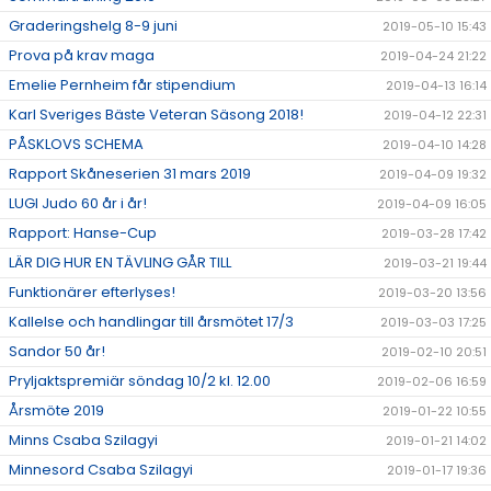
Graderingshelg 8-9 juni
2019-05-10 15:43
Prova på krav maga
2019-04-24 21:22
Emelie Pernheim får stipendium
2019-04-13 16:14
Karl Sveriges Bäste Veteran Säsong 2018!
2019-04-12 22:31
PÅSKLOVS SCHEMA
2019-04-10 14:28
Rapport Skåneserien 31 mars 2019
2019-04-09 19:32
LUGI Judo 60 år i år!
2019-04-09 16:05
Rapport: Hanse-Cup
2019-03-28 17:42
LÄR DIG HUR EN TÄVLING GÅR TILL
2019-03-21 19:44
Funktionärer efterlyses!
2019-03-20 13:56
Kallelse och handlingar till årsmötet 17/3
2019-03-03 17:25
Sandor 50 år!
2019-02-10 20:51
Pryljaktspremiär söndag 10/2 kl. 12.00
2019-02-06 16:59
Årsmöte 2019
2019-01-22 10:55
Minns Csaba Szilagyi
2019-01-21 14:02
Minnesord Csaba Szilagyi
2019-01-17 19:36