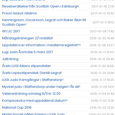
Reseberättelse från Scottish Open i Edinburgh
2017-01-16 21:18
Prison Island i Malmö
2017-01-12 10:32
Henningsson, Oscarsson, Legraf och Baker åker till
2017-01-11 19:12
Scottish Open!
WCJC 2017
2017-01-08 17:42
Måndagsträningen 2/1 inställd!
2016-12-30 19:49
Uppdatera er information i medlemsregistret!!!
2016-12-28 22:57
Lugi Judo Årsmöte 5 mars 2017
2016-12-17 10:02
Julträning
2016-12-12 08:43
Årets LUGI Allians stipendiater
2016-11-30 18:05
Årets Lopezstipendiat: Daniél Legraf
2016-11-20 13:58
LUGI Judo framgångar i Staffanstorp!
2016-11-17 16:25
Mycket judo i Staffanstorp under helgen! Åk dit!
2016-11-09 14:31
Veteranträning söndag 6/11 kl. 12.00
2016-11-04 10:44
Kompisvecka med uppdaterat datum!!
2016-11-02 12:16
National Cup 2016
2016-10-23 13:25
Martin Pacek håller träning i LUGI Judo
2016-10-20 16:26