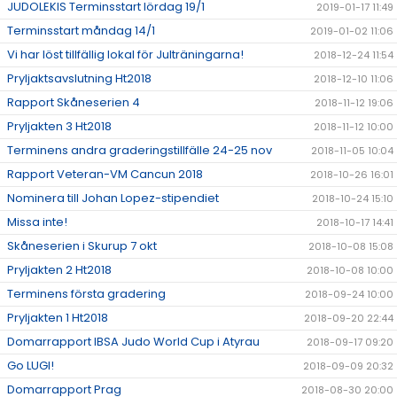
JUDOLEKIS Terminsstart lördag 19/1
2019-01-17 11:49
Terminsstart måndag 14/1
2019-01-02 11:06
Vi har löst tillfällig lokal för Julträningarna!
2018-12-24 11:54
Pryljaktsavslutning Ht2018
2018-12-10 11:06
Rapport Skåneserien 4
2018-11-12 19:06
Pryljakten 3 Ht2018
2018-11-12 10:00
Terminens andra graderingstillfälle 24-25 nov
2018-11-05 10:04
Rapport Veteran-VM Cancun 2018
2018-10-26 16:01
Nominera till Johan Lopez-stipendiet
2018-10-24 15:10
Missa inte!
2018-10-17 14:41
Skåneserien i Skurup 7 okt
2018-10-08 15:08
Pryljakten 2 Ht2018
2018-10-08 10:00
Terminens första gradering
2018-09-24 10:00
Pryljakten 1 Ht2018
2018-09-20 22:44
Domarrapport IBSA Judo World Cup i Atyrau
2018-09-17 09:20
Go LUGI!
2018-09-09 20:32
Domarrapport Prag
2018-08-30 20:00