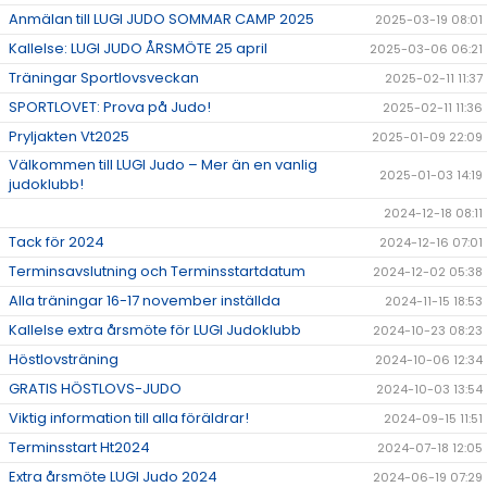
Anmälan till LUGI JUDO SOMMAR CAMP 2025
2025-03-19 08:01
Kallelse: LUGI JUDO ÅRSMÖTE 25 april
2025-03-06 06:21
Träningar Sportlovsveckan
2025-02-11 11:37
SPORTLOVET: Prova på Judo!
2025-02-11 11:36
Pryljakten Vt2025
2025-01-09 22:09
Välkommen till LUGI Judo – Mer än en vanlig
2025-01-03 14:19
judoklubb!
2024-12-18 08:11
Tack för 2024
2024-12-16 07:01
Terminsavslutning och Terminsstartdatum
2024-12-02 05:38
Alla träningar 16-17 november inställda
2024-11-15 18:53
Kallelse extra årsmöte för LUGI Judoklubb
2024-10-23 08:23
Höstlovsträning
2024-10-06 12:34
GRATIS HÖSTLOVS-JUDO
2024-10-03 13:54
Viktig information till alla föräldrar!
2024-09-15 11:51
Terminsstart Ht2024
2024-07-18 12:05
Extra årsmöte LUGI Judo 2024
2024-06-19 07:29