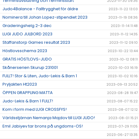
Terminsavslutning och Terminsstart
2023-11-30 09:36
Judo4Balance - Falltrygghet för äldre
2023-11-22 13:03
Nominera till Johan Lopez-stipendiet 2023
2023-11-19 08:36
Graderingshelg 2-3 dec
2023-11-14 11:48
LUGI JUDO JULBORD 2023
2023-11-12 14:35
Staffanstorp Games resultat 2023
2023-11-12 09:10
Höstlovsschema 2023
2023-10-22 13:44
GRATIS HÖSTLOVS-JUDO
2023-10-12 08:11
Skånerserien Skurup 231001
2023-10-03 16:19
FULLT! Stor & Liten, Judo-Lekis & Barn 1
2023-10-02 10:16
Pryljakten Ht2023
2023-09-13 20:52
ÖPPEN GRAPPLING MATTA
2023-08-28 19:47
Judo-Lekis & Barn 1 FULLT!
2023-08-07 15:22
Kom i form med LUGI CROSSFYS!
2023-08-07 12:12
Världsstjärnan Nemanja Majdov till LUGI JUDO!
2023-08-01 15:21
Emil Jabiyev tar brons på ungdoms-OS!
2023-07-29 11:05
2023-06-27 13:35