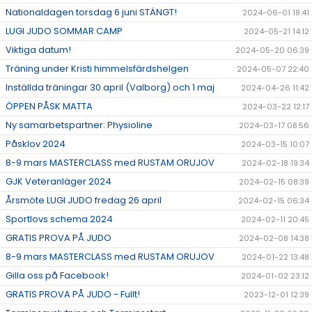
Nationaldagen torsdag 6 juni STÄNGT!
2024-06-01 18:41
LUGI JUDO SOMMAR CAMP
2024-05-21 14:12
Viktiga datum!
2024-05-20 06:39
Träning under Kristi himmelsfärdshelgen
2024-05-07 22:40
Inställda träningar 30 april (Valborg) och 1 maj
2024-04-26 11:42
ÖPPEN PÅSK MATTA
2024-03-22 12:17
Ny samarbetspartner: Physioline
2024-03-17 08:56
Påsklov 2024
2024-03-15 10:07
8-9 mars MASTERCLASS med RUSTAM ORUJOV
2024-02-18 19:34
GJK Veteranläger 2024
2024-02-15 08:39
Årsmöte LUGI JUDO fredag 26 april
2024-02-15 06:34
Sportlovs schema 2024
2024-02-11 20:45
GRATIS PROVA PÅ JUDO
2024-02-08 14:38
8-9 mars MASTERCLASS med RUSTAM ORUJOV
2024-01-22 13:48
Gilla oss på Facebook!
2024-01-02 23:12
GRATIS PROVA PÅ JUDO - Fullt!
2023-12-01 12:39