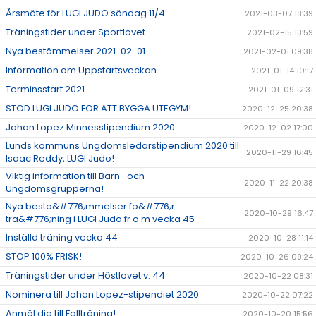
Årsmöte för LUGI JUDO söndag 11/4
2021-03-07 18:39
Träningstider under Sportlovet
2021-02-15 13:59
Nya bestämmelser 2021-02-01
2021-02-01 09:38
Information om Uppstartsveckan
2021-01-14 10:17
Terminsstart 2021
2021-01-09 12:31
STÖD LUGI JUDO FÖR ATT BYGGA UTEGYM!
2020-12-25 20:38
Johan Lopez Minnesstipendium 2020
2020-12-02 17:00
Lunds kommuns Ungdomsledarstipendium 2020 till
2020-11-29 16:45
Isaac Reddy, LUGI Judo!
Viktig information till Barn- och
2020-11-22 20:38
Ungdomsgrupperna!
Nya besta&#776;mmelser fo&#776;r
2020-10-29 16:47
tra&#776;ning i LUGI Judo fr o m vecka 45
Inställd träning vecka 44
2020-10-28 11:14
STOP 100% FRISK!
2020-10-26 09:24
Träningstider under Höstlovet v. 44
2020-10-22 08:31
Nominera till Johan Lopez-stipendiet 2020
2020-10-22 07:22
Anmäl dig till Fallträning!
2020-10-20 15:56