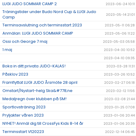
LUGI JUDO SOMMAR CAMP 2
2023-06-24 10:11
Träningstider under Budo Nord Cup & LUGI Judo
2023-05-14 21:01
Camp
Terminsavslutning och terminsstart 2023
2023-05-11 06:28
Anmälan: LUGI JUDO SOMMAR CAMP
2023-05-06 11:22
Ossi och George 7 maj
2023-05-03 05:58
1 maj
2023-04-30 10:52
2023-04-10 09:35
Boka in ditt privata JUDO-KALAS!
2023-03-28 11:31
Påsklov 2023
2023-03-26 10:52
Framflyttat LUGI JUDO Årsmöte 28 april
2023-02-27 06:18
Omstart/Nystart-helg Ska&#778;ne
2023-02-12 11:56
Medaljregn över klubben på SM!
2023-02-08 21:44
Sportlovsträning 2023
2023-01-25 07:08
Pryljakter våren 2023
2023-01-06 20:44
NYHET! Anmäl dig till CrossFys Kids 8-14 år
2023-01-06 20:39
Terminsstart Vt20223
2022-12-14 06:45