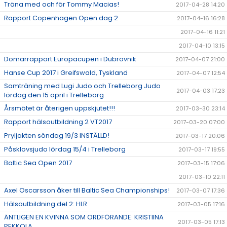
Träna med och för Tommy Macias!
2017-04-28 14:20
Rapport Copenhagen Open dag 2
2017-04-16 16:28
2017-04-16 11:21
2017-04-10 13:15
Domarrapport Europacupen i Dubrovnik
2017-04-07 21:00
Hanse Cup 2017 i Greifswald, Tyskland
2017-04-07 12:54
Samträning med Lugi Judo och Trelleborg Judo
2017-04-03 17:23
lördag den 15 april i Trelleborg
Årsmötet är återigen uppskjutet!!!
2017-03-30 23:14
Rapport hälsoutbildning 2 VT2017
2017-03-20 07:00
Pryljakten söndag 19/3 INSTÄLLD!
2017-03-17 20:06
Påsklovsjudo lördag 15/4 i Trelleborg
2017-03-17 19:55
Baltic Sea Open 2017
2017-03-15 17:06
2017-03-10 22:11
Axel Oscarsson åker till Baltic Sea Championships!
2017-03-07 17:36
Hälsoutbildning del 2: HLR
2017-03-05 17:16
ÄNTLIGEN EN KVINNA SOM ORDFÖRANDE: KRISTIINA
2017-03-05 17:13
PEKKOLA