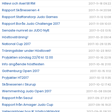
Hillevi och Axel till RM
2017-11-18 09:22
Rapport Skåneserien 4
2017-11-14 20:58
Rapport Staffanstorp Judo Games
2017-11-12 12:08
Rapport Borås Judo Challenge 2017
2017-11-09 10:01
Senaste numret av JUDO Nytt
2017-11-03 13:15
Höstlovsträning!
2017-10-31 09:14
National Cup 2017
2017-10-29 12:35
Träningstider under Höstlovet!
2017-10-23 18:51
Pryljakten söndag 22/10 kl. 12.00
2017-10-16 22:19
Info angående höstfesten
2017-10-16 21:10
Gothenburg Open 2017
2017-10-15 11:12
Pryljakter HT2017
2017-10-13 11:35
Skåneserien i Skurup
2017-10-12 17:42
Wemmenhög Judo Open 2017
2017-10-08 09:08
Rapport från Seoul
2017-09-27 21:27
Rapport från Amager Judo Cup
2017-09-16 19:21
Veteranläger hos IK Västra Mölndal
2017-09-15 08:20