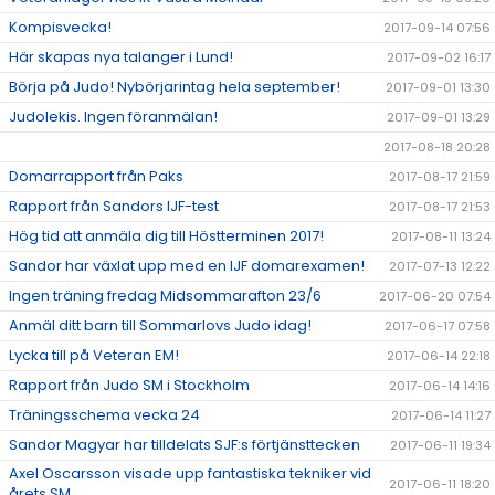
Kompisvecka!
2017-09-14 07:56
Här skapas nya talanger i Lund!
2017-09-02 16:17
Börja på Judo! Nybörjarintag hela september!
2017-09-01 13:30
Judolekis. Ingen föranmälan!
2017-09-01 13:29
2017-08-18 20:28
Domarrapport från Paks
2017-08-17 21:59
Rapport från Sandors IJF-test
2017-08-17 21:53
Hög tid att anmäla dig till Höstterminen 2017!
2017-08-11 13:24
Sandor har växlat upp med en IJF domarexamen!
2017-07-13 12:22
Ingen träning fredag Midsommarafton 23/6
2017-06-20 07:54
Anmäl ditt barn till Sommarlovs Judo idag!
2017-06-17 07:58
Lycka till på Veteran EM!
2017-06-14 22:18
Rapport från Judo SM i Stockholm
2017-06-14 14:16
Träningsschema vecka 24
2017-06-14 11:27
Sandor Magyar har tilldelats SJF:s förtjänsttecken
2017-06-11 19:34
Axel Oscarsson visade upp fantastiska tekniker vid
2017-06-11 18:20
årets SM