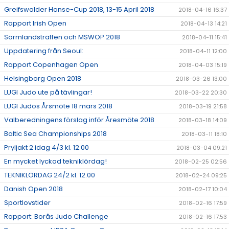
Greifswalder Hanse-Cup 2018, 13-15 April 2018
2018-04-16 16:37
Rapport Irish Open
2018-04-13 14:21
Sörmlandsträffen och MSWOP 2018
2018-04-11 15:41
Uppdatering från Seoul:
2018-04-11 12:00
Rapport Copenhagen Open
2018-04-03 15:19
Helsingborg Open 2018
2018-03-26 13:00
LUGI Judo ute på tävlingar!
2018-03-22 20:30
LUGI Judos Årsmöte 18 mars 2018
2018-03-19 21:58
Valberedningens förslag inför Åresmöte 2018
2018-03-18 14:09
Baltic Sea Championships 2018
2018-03-11 18:10
Pryljakt 2 idag 4/3 kl. 12.00
2018-03-04 09:21
En mycket lyckad tekniklördag!
2018-02-25 02:56
TEKNIKLÖRDAG 24/2 kl. 12.00
2018-02-24 09:25
Danish Open 2018
2018-02-17 10:04
Sportlovstider
2018-02-16 17:59
Rapport: Borås Judo Challenge
2018-02-16 17:53