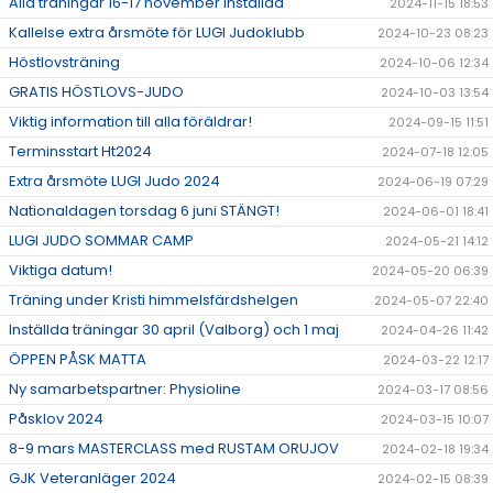
Alla träningar 16-17 november inställda
2024-11-15 18:53
Kallelse extra årsmöte för LUGI Judoklubb
2024-10-23 08:23
Höstlovsträning
2024-10-06 12:34
GRATIS HÖSTLOVS-JUDO
2024-10-03 13:54
Viktig information till alla föräldrar!
2024-09-15 11:51
Terminsstart Ht2024
2024-07-18 12:05
Extra årsmöte LUGI Judo 2024
2024-06-19 07:29
Nationaldagen torsdag 6 juni STÄNGT!
2024-06-01 18:41
LUGI JUDO SOMMAR CAMP
2024-05-21 14:12
Viktiga datum!
2024-05-20 06:39
Träning under Kristi himmelsfärdshelgen
2024-05-07 22:40
Inställda träningar 30 april (Valborg) och 1 maj
2024-04-26 11:42
ÖPPEN PÅSK MATTA
2024-03-22 12:17
Ny samarbetspartner: Physioline
2024-03-17 08:56
Påsklov 2024
2024-03-15 10:07
8-9 mars MASTERCLASS med RUSTAM ORUJOV
2024-02-18 19:34
GJK Veteranläger 2024
2024-02-15 08:39