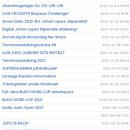
Utvecklingsläger för U13-U15-U18
2022-01-04 09:44
LUGI CROSSFYS Burpees Challenge!
2022-01-02 15:45
Armin Didic 2021-års Johan Lopez-stipendiat!
2021-12-20 20:39
Digital Johan Lopez Stipendie utdelning!
2021-12-20 08:22
Anmäl dig till Annandag Ne-Waza
2021-12-20 08:19
Terminsavslutningsvecka 49
2021-12-08 11:08
LUGI JUDO JULBORD 10/12 INSTÄLLT
2021-12-06 06:52
Terminsavslutning 2021
2021-11-23 06:54
SUPERDAGARNA på Bollhuset!
2021-11-04 11:26
Lördags Randori information
2021-10-27 18:02
Träningstider under Höstlovet
2021-10-25 20:52
Fyll i dina BUDO NORD CUP arbetspass
2021-10-10 09:51
BUDO NORD CUP 2021
2021-09-20 09:20
Linde Judo Open 2021
2021-09-12 11:39
2021-09-09 17:32
JUDO IS BACK!
2021-08-22 19:16