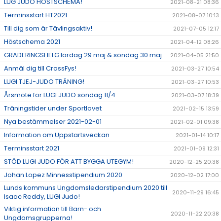
LUG JUDO HÖSTSCHEMA!
2021-08-21 08:36
Terminsstart HT2021
2021-08-07 10:13
Till dig som är Tävlingsaktiv!
2021-07-05 12:17
Höstschema 2021
2021-04-12 08:26
GRADERINGSHELG lördag 29 maj & söndag 30 maj
2021-04-05 21:50
Anmäl dig till CrossFys!
2021-03-27 10:54
LUGI TJEJ-JUDO TRÄNING!
2021-03-27 10:53
Årsmöte för LUGI JUDO söndag 11/4
2021-03-07 18:39
Träningstider under Sportlovet
2021-02-15 13:59
Nya bestämmelser 2021-02-01
2021-02-01 09:38
Information om Uppstartsveckan
2021-01-14 10:17
Terminsstart 2021
2021-01-09 12:31
STÖD LUGI JUDO FÖR ATT BYGGA UTEGYM!
2020-12-25 20:38
Johan Lopez Minnesstipendium 2020
2020-12-02 17:00
Lunds kommuns Ungdomsledarstipendium 2020 till
2020-11-29 16:45
Isaac Reddy, LUGI Judo!
Viktig information till Barn- och
2020-11-22 20:38
Ungdomsgrupperna!