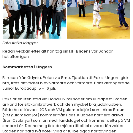
OM JUDO
OM KLUBBEN
GRADERA
KONTAKT
Foto:Aniko Magyar
Redan veckan efter att han tog sin IJF-B licens var Sandor i
hetluften igen.
Sommarhetta i Ungern
Bilresan från Gdynia, Polen via Brno, Tjeckien till Paks i Ungern gick
bra, trots att vädret blev varmare och varmare. Paks arrangerade
Junior Europacup 15 – 16 juli.
Paks är en liten stad vid Donau 12 mil söder om Budapest. Staden
är känd för sitt kärnkraftverk och den mycket bra judoklubben.
Både Antal Kovacs (OS och VM guldmedaljör) samt Akos Braun
(VM guldmedaljör) kommer från Paks. Klubben har flera aktiva
(Bor, Csoknyai) som är med i landslaget och kommer delta på VM
senare i år. Denna helg fick de hjälpa till att bl a vara dörrvakter.
Staden har bara två hotell vilka är fullbelagda när tävlingen