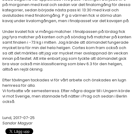
på morgonen med kval och sedan var det finalomgång för dessa
kategorier, sedan började nästa pass kl. 13:30 med kval och
avslutades med finalomgång. P g a värmen fick vi döma utan
kavaj under kvalomgången, men i finalpasset var det kavajen på.
Under kvalet fick vi många matcher. I finalpassen på lördag fick
jag fyra matcher på kanten och på söndag två matcher på kanten
samt finalen i -73 kg i mitten. Jag kände att dömandet fungerade
mycket bra för min del hela helgen. Cortes kom fram också och
sa att det märktes att jag var mycket mer avslappnad än veckan
innan på testet. Att inte enbart jag som tyckte att dömandet gick
bra visar också min klassificering som blev 6.3 för den helgen,
alltså en rejäl ökning.
Efter tävlingen tackades vi för vårt arbete och önskades en lugn
hemresa för alla.
Vi fortsatte vår semesterresa. Efter några dagar till i Ungern körde
vi mot Sverige, men stannade två nätter i Prag och sedan i Berlin
också.
Lund, 2017-07-25
Sandor Magyar