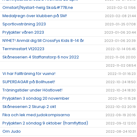
Omstart/Nystart-helg Ska&#778;ne
2023-02-12 11:56
Medaljregn över klubben på SM!
2023-02-08 21:44
Sportlovsträning 2023
2023-01-25 07:08
Pryljakter våren 2023
2023-01-06 20:44
NYHET! Anmäl dig till CrossFys Kids 8-14 år
2023-01-06 20:39
Terminsstart Vt20223
2022-12-14 06:45
Skåneserien 4 Staffanstorp 6 nov 2022
2022-11-06 20:00
2022-11-02 08:54
Vi har Fallträning för vuxna!
2022-11-01 16:23
SUPERDAGAR på Bollhuset!
2022-10-24 18:50
Träningstider under Höstlovet!
2022-10-24 18:30
Pryljakten 3 söndag 20 november
2022-10-11 15:28
Skåneserien 2 Skurup 2 okt
2022-10-02 20:19
Fika och lek med judokompisarna
2022-09-19 20:16
Pryljakten 2 söndag 9 oktober (framflyttad)
2022-09-12 12:03
Om Judo
2022-08-24 10:31