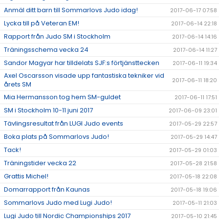
Anmäl ditt barn till Sommarlovs Judo idag!
2017-06-17 07:58
Lycka till på Veteran EM!
2017-06-14 22:18
Rapport från Judo SM i Stockholm
2017-06-14 14:16
Träningsschema vecka 24
2017-06-14 11:27
Sandor Magyar har tilldelats SJF:s förtjänsttecken
2017-06-11 19:34
Axel Oscarsson visade upp fantastiska tekniker vid
2017-06-11 18:20
årets SM
Mia Hermansson tog hem SM-guldet
2017-06-11 17:51
SM i Stockholm 10-11 juni 2017
2017-06-09 23:01
Tävlingsresultat från LUGI Judo events
2017-05-29 22:57
Boka plats på Sommarlovs Judo!
2017-05-29 14:47
Tack!
2017-05-29 01:03
Träningstider vecka 22
2017-05-28 21:58
Grattis Michel!
2017-05-18 22:08
Domarrapport från Kaunas
2017-05-18 19:06
Sommarlovs Judo med Lugi Judo!
2017-05-11 21:03
Lugi Judo till Nordic Championships 2017
2017-05-10 21:45