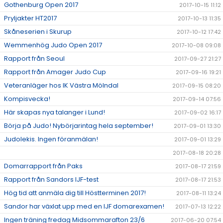
Gothenburg Open 2017
2017-10-15 11:12
Pryljakter HT2017
2017-10-13 11:35
Skåneserien i Skurup
2017-10-12 17:42
Wemmenhög Judo Open 2017
2017-10-08 09:08
Rapport från Seoul
2017-09-27 21:27
Rapport från Amager Judo Cup
2017-09-16 19:21
Veteranläger hos IK Västra Mölndal
2017-09-15 08:20
Kompisvecka!
2017-09-14 07:56
Här skapas nya talanger i Lund!
2017-09-02 16:17
Börja på Judo! Nybörjarintag hela september!
2017-09-01 13:30
Judolekis. Ingen föranmälan!
2017-09-01 13:29
2017-08-18 20:28
Domarrapport från Paks
2017-08-17 21:59
Rapport från Sandors IJF-test
2017-08-17 21:53
Hög tid att anmäla dig till Höstterminen 2017!
2017-08-11 13:24
Sandor har växlat upp med en IJF domarexamen!
2017-07-13 12:22
Ingen träning fredag Midsommarafton 23/6
2017-06-20 07:54