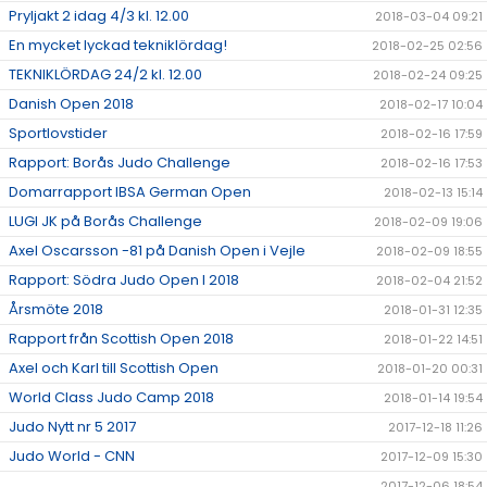
Pryljakt 2 idag 4/3 kl. 12.00
2018-03-04 09:21
En mycket lyckad tekniklördag!
2018-02-25 02:56
TEKNIKLÖRDAG 24/2 kl. 12.00
2018-02-24 09:25
Danish Open 2018
2018-02-17 10:04
Sportlovstider
2018-02-16 17:59
Rapport: Borås Judo Challenge
2018-02-16 17:53
Domarrapport IBSA German Open
2018-02-13 15:14
LUGI JK på Borås Challenge
2018-02-09 19:06
Axel Oscarsson -81 på Danish Open i Vejle
2018-02-09 18:55
Rapport: Södra Judo Open I 2018
2018-02-04 21:52
Årsmöte 2018
2018-01-31 12:35
Rapport från Scottish Open 2018
2018-01-22 14:51
Axel och Karl till Scottish Open
2018-01-20 00:31
World Class Judo Camp 2018
2018-01-14 19:54
Judo Nytt nr 5 2017
2017-12-18 11:26
Judo World - CNN
2017-12-09 15:30
2017-12-06 18:54