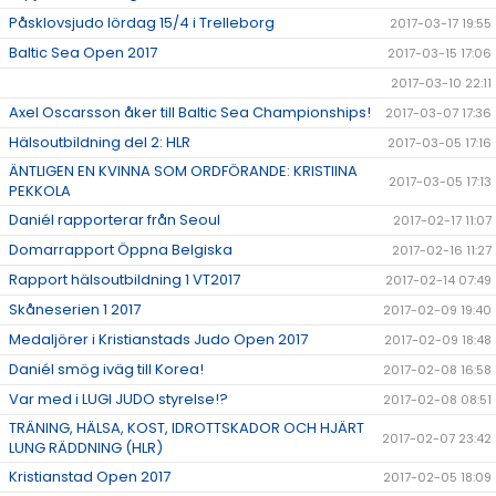
Påsklovsjudo lördag 15/4 i Trelleborg
2017-03-17 19:55
Baltic Sea Open 2017
2017-03-15 17:06
2017-03-10 22:11
Axel Oscarsson åker till Baltic Sea Championships!
2017-03-07 17:36
Hälsoutbildning del 2: HLR
2017-03-05 17:16
ÄNTLIGEN EN KVINNA SOM ORDFÖRANDE: KRISTIINA
2017-03-05 17:13
PEKKOLA
Daniél rapporterar från Seoul
2017-02-17 11:07
Domarrapport Öppna Belgiska
2017-02-16 11:27
Rapport hälsoutbildning 1 VT2017
2017-02-14 07:49
Skåneserien 1 2017
2017-02-09 19:40
Medaljörer i Kristianstads Judo Open 2017
2017-02-09 18:48
Daniél smög iväg till Korea!
2017-02-08 16:58
Var med i LUGI JUDO styrelse!?
2017-02-08 08:51
TRÄNING, HÄLSA, KOST, IDROTTSKADOR OCH HJÄRT
2017-02-07 23:42
LUNG RÄDDNING (HLR)
Kristianstad Open 2017
2017-02-05 18:09