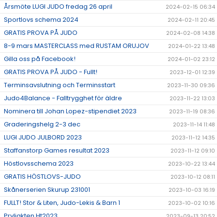
Årsmöte LUGI JUDO fredag 26 april
2024-02-15 06:34
Sportlovs schema 2024
2024-02-11 20:45
GRATIS PROVA PÅ JUDO
2024-02-08 14:38
8-9 mars MASTERCLASS med RUSTAM ORUJOV
2024-01-22 13:48
Gilla oss på Facebook!
2024-01-02 23:12
GRATIS PROVA PÅ JUDO - Fullt!
2023-12-01 12:39
Terminsavslutning och Terminsstart
2023-11-30 09:36
Judo4Balance - Falltrygghet för äldre
2023-11-22 13:03
Nominera till Johan Lopez-stipendiet 2023
2023-11-19 08:36
Graderingshelg 2-3 dec
2023-11-14 11:48
LUGI JUDO JULBORD 2023
2023-11-12 14:35
Staffanstorp Games resultat 2023
2023-11-12 09:10
Höstlovsschema 2023
2023-10-22 13:44
GRATIS HÖSTLOVS-JUDO
2023-10-12 08:11
Skånerserien Skurup 231001
2023-10-03 16:19
FULLT! Stor & Liten, Judo-Lekis & Barn 1
2023-10-02 10:16
Pryljakten Ht2023
2023-09-13 20:52