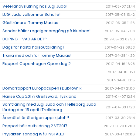
Veteranavslutning hos Lugi Judo!
2017-05-07 21:44
LUGI Judo välkomnar Schalle!
2017-05-05 13:42
Gästtränare: Tommy Macias
2017-05-05 11:26
Sandor håller regelgenomgång på klubben!
2017-05-04 12:08
DOPING – VAD ÄR DET?
2017-05-02 09:50
Dags för nästa hälsoutbildning!
2017-04-29 08:53
Träna med och för Tommy Macias!
2017-04-28 14:20
Rapport Copenhagen Open dag 2
2017-04-16 16:28
2017-04-16 11:21
2017-04-10 13:15
Domarrapport Europacupen i Dubrovnik
2017-04-07 21:00
Hanse Cup 2017 i Greifswald, Tyskland
2017-04-07 12:54
Samträning med Lugi Judo och Trelleborg Judo
2017-04-03 17:23
lördag den 15 april i Trelleborg
Årsmötet är återigen uppskjutet!!!
2017-03-30 23:14
Rapport hälsoutbildning 2 VT2017
2017-03-20 07:00
Pryljakten söndag 19/3 INSTÄLLD!
2017-03-17 20:06