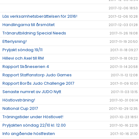
2017-12-06 18:53
Läs verksamhetsberättelsen för 2016!
2017-12-06 10:28
Handlingarna till årsmötet
2017-12-03 01:28
Tränarutbildning Special Needs
2017-11-26 19:08
Efterlysning!
2017-11-19 20:50
Pryljakt söndag 19/11
2017-11-18 09:27
Hillevi och Axel till RM
2017-11-18 09:22
Rapport Skåneserien 4
2017-11-14 20:58
Rapport Staffanstorp Judo Games
2017-11-12 12:08
Rapport Borås Judo Challenge 2017
2017-11-09 10:01
Senaste numret av JUDO Nytt
2017-11-03 13:15
Höstlovsträning!
2017-10-31 09:14
National Cup 2017
2017-10-29 12:35
Träningstider under Höstlovet!
2017-10-23 18:51
Pryljakten söndag 22/10 kl. 12.00
2017-10-16 22:19
Info angående höstfesten
2017-10-16 21:10