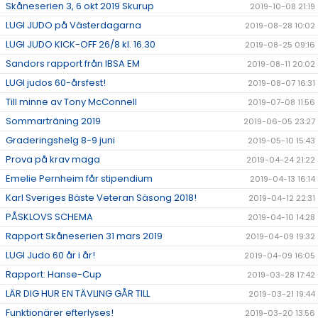
Skåneserien 3, 6 okt 2019 Skurup
2019-10-08 21:19
LUGI JUDO på Västerdagarna
2019-08-28 10:02
LUGI JUDO KICK-OFF 26/8 kl. 16.30
2019-08-25 09:16
Sandors rapport från IBSA EM
2019-08-11 20:02
LUGI judos 60-årsfest!
2019-08-07 16:31
Till minne av Tony McConnell
2019-07-08 11:56
Sommarträning 2019
2019-06-05 23:27
Graderingshelg 8-9 juni
2019-05-10 15:43
Prova på krav maga
2019-04-24 21:22
Emelie Pernheim får stipendium
2019-04-13 16:14
Karl Sveriges Bäste Veteran Säsong 2018!
2019-04-12 22:31
PÅSKLOVS SCHEMA
2019-04-10 14:28
Rapport Skåneserien 31 mars 2019
2019-04-09 19:32
LUGI Judo 60 år i år!
2019-04-09 16:05
Rapport: Hanse-Cup
2019-03-28 17:42
LÄR DIG HUR EN TÄVLING GÅR TILL
2019-03-21 19:44
Funktionärer efterlyses!
2019-03-20 13:56