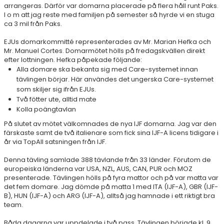
arrangeras. Därför var domarna placerade på flera håll runt Paks.
I o m att jag reste med familjen på semester så hyrde vi en stuga
ca 3 mil från Paks.
EJUs domarkommitté representerades av Mr. Marian Hefka och
Mr. Manuel Cortes. Domarmötet hölls på fredagskvällen direkt
efter lottningen. Hefka påpekade följande:
Alla domare ska bekanta sig med Care-systemet innan
tävlingen börjar. Här användes det ungerska Care-systemet
som skiljer sig ifrån EJUs.
Två fötter ute, alltid mate
Kolla poängtavlan
På slutet av mötet välkomnades de nya IJF domarna. Jag var den
färskaste samt de två italienare som fick sina IJF-A licens tidigare i
år via TopAll satsningen från IJF.
Denna tävling samlade 388 tävlande från 33 länder. Förutom de
europeiska länderna var USA, NZL, AUS, CAN, PUR och MOZ
presenterade. Tävlingen hölls på fyra mattor och på var matta var
det fem domare. Jag dömde på matta 1 med ITA (IJF-A), GBR (IJF-
B), HUN (IJF-A) och ARG (IJF-A), alltså jag hamnade i ett riktigt bra
team.
Båda dagarna var uppdelade i två pass. Tävlingen började kl. 9