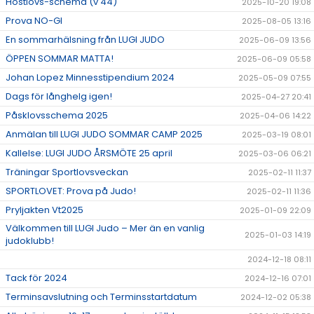
Höstlovs-schema (v 44)
2025-10-20 19:08
Prova NO-GI
2025-08-05 13:16
En sommarhälsning från LUGI JUDO
2025-06-09 13:56
ÖPPEN SOMMAR MATTA!
2025-06-09 05:58
Johan Lopez Minnesstipendium 2024
2025-05-09 07:55
Dags för långhelg igen!
2025-04-27 20:41
Påsklovsschema 2025
2025-04-06 14:22
Anmälan till LUGI JUDO SOMMAR CAMP 2025
2025-03-19 08:01
Kallelse: LUGI JUDO ÅRSMÖTE 25 april
2025-03-06 06:21
Träningar Sportlovsveckan
2025-02-11 11:37
SPORTLOVET: Prova på Judo!
2025-02-11 11:36
Pryljakten Vt2025
2025-01-09 22:09
Välkommen till LUGI Judo – Mer än en vanlig
2025-01-03 14:19
judoklubb!
2024-12-18 08:11
Tack för 2024
2024-12-16 07:01
Terminsavslutning och Terminsstartdatum
2024-12-02 05:38