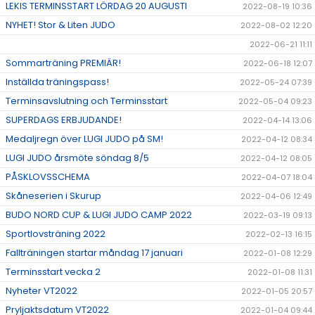
LEKIS TERMINSSTART LÖRDAG 20 AUGUSTI
2022-08-19 10:36
NYHET! Stor & Liten JUDO
2022-08-02 12:20
2022-06-21 11:11
Sommarträning PREMIÄR!
2022-06-18 12:07
Inställda träningspass!
2022-05-24 07:39
Terminsavslutning och Terminsstart
2022-05-04 09:23
SUPERDAGS ERBJUDANDE!
2022-04-14 13:06
Medaljregn över LUGI JUDO på SM!
2022-04-12 08:34
LUGI JUDO årsmöte söndag 8/5
2022-04-12 08:05
PÅSKLOVSSCHEMA
2022-04-07 18:04
Skåneserien i Skurup
2022-04-06 12:49
BUDO NORD CUP & LUGI JUDO CAMP 2022
2022-03-19 09:13
Sportlovsträning 2022
2022-02-13 16:15
Fallträningen startar måndag 17 januari
2022-01-08 12:29
Terminsstart vecka 2
2022-01-08 11:31
Nyheter VT2022
2022-01-05 20:57
Pryljaktsdatum VT2022
2022-01-04 09:44