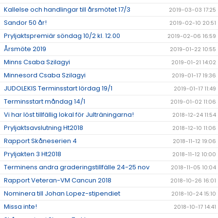
Kallelse och handlingar till årsmötet 17/3
2019-03-03 17:25
Sandor 50 år!
2019-02-10 20:51
Pryljaktspremiär söndag 10/2 kl. 12.00
2019-02-06 16:59
Årsmöte 2019
2019-01-22 10:55
Minns Csaba Szilagyi
2019-01-21 14:02
Minnesord Csaba Szilagyi
2019-01-17 19:36
JUDOLEKIS Terminsstart lördag 19/1
2019-01-17 11:49
Terminsstart måndag 14/1
2019-01-02 11:06
Vi har löst tillfällig lokal för Julträningarna!
2018-12-24 11:54
Pryljaktsavslutning Ht2018
2018-12-10 11:06
Rapport Skåneserien 4
2018-11-12 19:06
Pryljakten 3 Ht2018
2018-11-12 10:00
Terminens andra graderingstillfälle 24-25 nov
2018-11-05 10:04
Rapport Veteran-VM Cancun 2018
2018-10-26 16:01
Nominera till Johan Lopez-stipendiet
2018-10-24 15:10
Missa inte!
2018-10-17 14:41