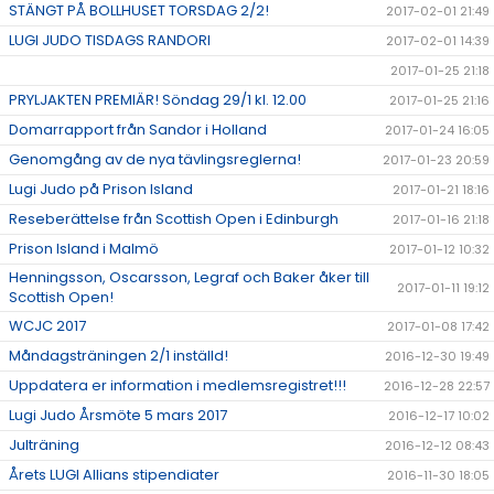
STÄNGT PÅ BOLLHUSET TORSDAG 2/2!
2017-02-01 21:49
LUGI JUDO TISDAGS RANDORI
2017-02-01 14:39
2017-01-25 21:18
PRYLJAKTEN PREMIÄR! Söndag 29/1 kl. 12.00
2017-01-25 21:16
Domarrapport från Sandor i Holland
2017-01-24 16:05
Genomgång av de nya tävlingsreglerna!
2017-01-23 20:59
Lugi Judo på Prison Island
2017-01-21 18:16
Reseberättelse från Scottish Open i Edinburgh
2017-01-16 21:18
Prison Island i Malmö
2017-01-12 10:32
Henningsson, Oscarsson, Legraf och Baker åker till
2017-01-11 19:12
Scottish Open!
WCJC 2017
2017-01-08 17:42
Måndagsträningen 2/1 inställd!
2016-12-30 19:49
Uppdatera er information i medlemsregistret!!!
2016-12-28 22:57
Lugi Judo Årsmöte 5 mars 2017
2016-12-17 10:02
Julträning
2016-12-12 08:43
Årets LUGI Allians stipendiater
2016-11-30 18:05