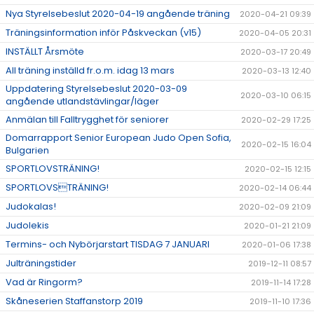
Nya Styrelsebeslut 2020-04-19 angående träning
2020-04-21 09:39
Träningsinformation inför Påskveckan (v15)
2020-04-05 20:31
INSTÄLLT Årsmöte
2020-03-17 20:49
All träning inställd fr.o.m. idag 13 mars
2020-03-13 12:40
Uppdatering Styrelsebeslut 2020-03-09
2020-03-10 06:15
angående utlandstävlingar/läger
Anmälan till Falltrygghet för seniorer
2020-02-29 17:25
Domarrapport Senior European Judo Open Sofia,
2020-02-15 16:04
Bulgarien
SPORTLOVSTRÄNING!
2020-02-15 12:15
SPORTLOVSTRÄNING!
2020-02-14 06:44
Judokalas!
2020-02-09 21:09
Judolekis
2020-01-21 21:09
Termins- och Nybörjarstart TISDAG 7 JANUARI
2020-01-06 17:38
Julträningstider
2019-12-11 08:57
Vad är Ringorm?
2019-11-14 17:28
Skåneserien Staffanstorp 2019
2019-11-10 17:36