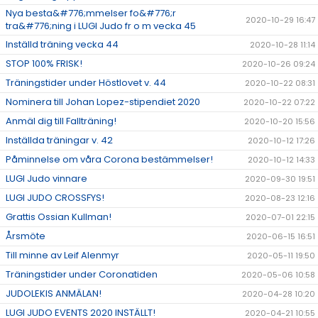
Nya besta&#776;mmelser fo&#776;r
2020-10-29 16:47
tra&#776;ning i LUGI Judo fr o m vecka 45
Inställd träning vecka 44
2020-10-28 11:14
STOP 100% FRISK!
2020-10-26 09:24
Träningstider under Höstlovet v. 44
2020-10-22 08:31
Nominera till Johan Lopez-stipendiet 2020
2020-10-22 07:22
Anmäl dig till Fallträning!
2020-10-20 15:56
Inställda träningar v. 42
2020-10-12 17:26
Påminnelse om våra Corona bestämmelser!
2020-10-12 14:33
LUGI Judo vinnare
2020-09-30 19:51
LUGI JUDO CROSSFYS!
2020-08-23 12:16
Grattis Ossian Kullman!
2020-07-01 22:15
Årsmöte
2020-06-15 16:51
Till minne av Leif Alenmyr
2020-05-11 19:50
Träningstider under Coronatiden
2020-05-06 10:58
JUDOLEKIS ANMÄLAN!
2020-04-28 10:20
LUGI JUDO EVENTS 2020 INSTÄLLT!
2020-04-21 10:55