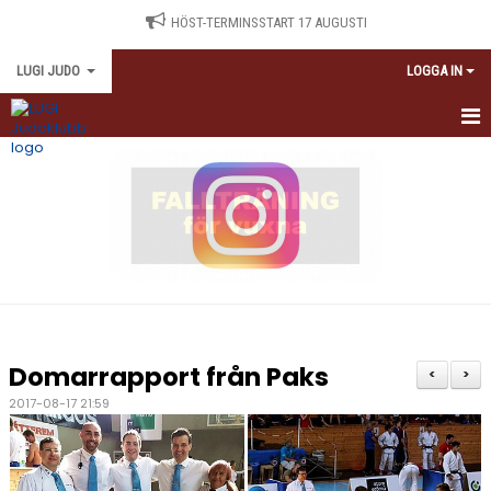
HÖST-TERMINSSTART 17 AUGUSTI
LUGI JUDO
LOGGA IN
HEM
TRÄNINGSSCHEMA
NYBÖRJARE
TRÄNINGSAVGIFTER
ANTIDOPING
Domarrapport från Paks
<
>
KALENDARIUM
2017-08-17 21:59
MEDLEMSINFORMATION