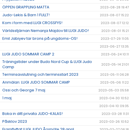
ÖPPEN GRAPPLING MATTA
2023-08-28 19:47
Judo-Lekis & Barn 1 FULLT!
2023-08-07 15:22
Kom i form med LUGI CROSSFYS!
2023-08-07 12:12
Världsstjärnan Nemanja Majdov till LUGI JUDO!
2023-08-01 15:21
Emil Jabiyev tar brons på ungdoms-OS!
2023-07-29 11:05
2023-06-27 13:35
LUGI JUDO SOMMAR CAMP 2
2023-06-24 10:11
Träningstider under Budo Nord Cup & LUGI Judo
2023-05-14 21:01
Camp
Terminsavslutning och terminsstart 2023
2023-05-11 06:28
Anmälan: LUGI JUDO SOMMAR CAMP
2023-05-06 11:22
Ossi och George 7 maj
2023-05-03 05:58
1 maj
2023-04-30 10:52
2023-04-10 09:35
Boka in ditt privata JUDO-KALAS!
2023-03-28 11:31
Påsklov 2023
2023-03-26 10:52
Framflyttat LUGI JUDO Årsmöte 28 april
2023-02-27 06:18