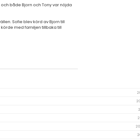
s och både Bjorn och Tony var nöjda
n. Sofie blev körd av Bjorn till
örde med familjen tillbaka till
2
2
2
20
2