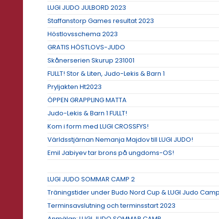
LUGI JUDO JULBORD 2023
Staffanstorp Games resultat 2023
Höstlovsschema 2023
GRATIS HÖSTLOVS-JUDO
Skånerserien Skurup 231001
FULLT! Stor & Liten, Judo-Lekis & Barn 1
Pryljakten Ht2023
ÖPPEN GRAPPLING MATTA
Judo-Lekis & Barn 1 FULLT!
Kom i form med LUGI CROSSFYS!
Världsstjärnan Nemanja Majdov till LUGI JUDO!
Emil Jabiyev tar brons på ungdoms-OS!
LUGI JUDO SOMMAR CAMP 2
Träningstider under Budo Nord Cup & LUGI Judo Cam
Terminsavslutning och terminsstart 2023
Anmälan: LUGI JUDO SOMMAR CAMP