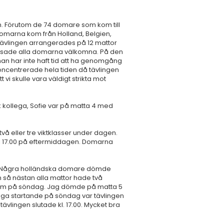
n. Förutom de 74 domare som kom till
omarna kom från Holland, Belgien,
Tävlingen arrangerades på 12 mattor
hälsade alla domarna välkomna. På den
an har inte haft tid att ha genomgång
 koncentrerade hela tiden då tävlingen
 vi skulle vara väldigt strikta mot
kollega, Sofie var på matta 4 med
två eller tre viktklasser under dagen.
r kl 17.00 på eftermiddagen. Domarna
15. Några holländska domare dömde
 så nästan alla mattor hade två
am på söndag. Jag dömde på matta 5
ånga startande på söndag var tävlingen
tävlingen slutade kl. 17.00. Mycket bra