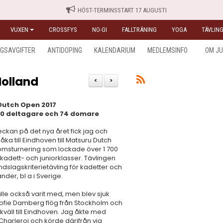
HÖST-TERMINSSTART 17 AUGUSTI
VUXEN
CROSSFYS
NO-GI
FALLTRÄNING
YOGA
TÄVLING
NGSAVGIFTER
ANTIDOPING
KALENDARIUM
MEDLEMSINFO
OM J
Holland
<
>
Dutch Open 2017
700 deltagare och 74 domare
ckan på det nya året fick jag och
ka till Eindhoven till Matsuru Dutch
msturnering som lockade över 1 700
 kadett- och juniorklasser. Tävlingen
dslagskriterietävling för kadetter och
länder, bl a i Sverige.
le också varit med, men blev sjuk
Sofie Damberg flög från Stockholm och
väll till Eindhoven. Jag åkte med
harleroi och körde därifrån via