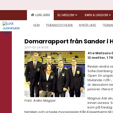
LUGI JUDO
BLI MEDLEM!
BARN & UNGDOM
HEM
TRÄNINGSSCHEMA
NYBÖRJARE
TRÄNI
Domarrapport från Sandor i 
2017-01-24 16:05
41:e Matsuru 
12 mattor, 1 
Redan andra ve
Sofie Damberg å
Open. En ungdo
tävlande i U15-,
är dessutom lan
juniorer i flera 
Magnus Ask skul
Foto: Aniko Magyar
innan avresa. 
kom på fredag k
familjen och vi hade morgonplan från Köpenhamn till C