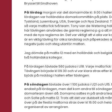
Bryssel till Eindhoven.
På lördag
morgon var det domarmöte kl. 9.00 i halle
lördagen var holländska domarkommittén på plats. D
Tyskland, Luxemburg, USA, Sverige och Nya Zealand. 
så varje matta fick två team. Tony van de Wetering 
här tävlingen användes de gamla reglerna p g a att m
med de nya reglerna än. Det var viktigt att vi alla var
är en viktig tävling för olika landslag och påpekades att
negativ judo och steg utanför mattan.
Jag dömde på matta 12 med en holländsk och belgisk 
två holländska kollegor.
På lördagen tävlade 560 judoka i U18. Varje matta fick 
Tävlingen började kl 09.30 och vi var klara strax efte
bjöds på middag i hallen efter tävlingen.
På söndagen
tävlade över 1 100 judoka i U21 och U
endast på lördagen, men det kom andra till söndagen
domarteam även då. Domarna sattes in på andra te
och Sofie på matta 12. Trots att det var dubbelt så m
över på de flesta mattorna strax över kl 16.00 och hela 
organiserat av arrangören.