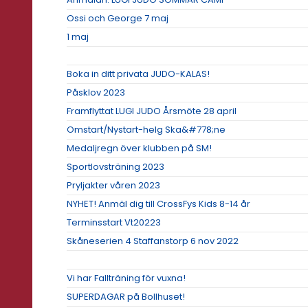
Ossi och George 7 maj
1 maj
Boka in ditt privata JUDO-KALAS!
Påsklov 2023
Framflyttat LUGI JUDO Årsmöte 28 april
Omstart/Nystart-helg Ska&#778;ne
Medaljregn över klubben på SM!
Sportlovsträning 2023
Pryljakter våren 2023
NYHET! Anmäl dig till CrossFys Kids 8-14 år
Terminsstart Vt20223
Skåneserien 4 Staffanstorp 6 nov 2022
Vi har Fallträning för vuxna!
SUPERDAGAR på Bollhuset!