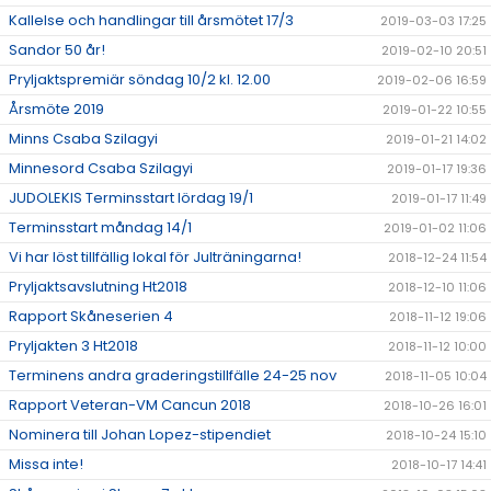
Kallelse och handlingar till årsmötet 17/3
2019-03-03 17:25
Sandor 50 år!
2019-02-10 20:51
Pryljaktspremiär söndag 10/2 kl. 12.00
2019-02-06 16:59
Årsmöte 2019
2019-01-22 10:55
Minns Csaba Szilagyi
2019-01-21 14:02
Minnesord Csaba Szilagyi
2019-01-17 19:36
JUDOLEKIS Terminsstart lördag 19/1
2019-01-17 11:49
Terminsstart måndag 14/1
2019-01-02 11:06
Vi har löst tillfällig lokal för Julträningarna!
2018-12-24 11:54
Pryljaktsavslutning Ht2018
2018-12-10 11:06
Rapport Skåneserien 4
2018-11-12 19:06
Pryljakten 3 Ht2018
2018-11-12 10:00
Terminens andra graderingstillfälle 24-25 nov
2018-11-05 10:04
Rapport Veteran-VM Cancun 2018
2018-10-26 16:01
Nominera till Johan Lopez-stipendiet
2018-10-24 15:10
Missa inte!
2018-10-17 14:41