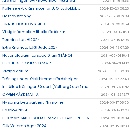
Alla träningar 16-17 november inställda
2024-11-15 18:53
Kallelse extra årsmöte för LUGI Judoklubb
2024-10-23 08:23
Höstlovsträning
2024-10-06 12:34
GRATIS HÖSTLOVS-JUDO
2024-10-03 13:54
Viktig information till alla föräldrar!
2024-09-15 11:51
Terminsstart Ht2024
2024-07-18 12:05
Extra årsmöte LUGI Judo 2024
2024-06-19 07:29
Nationaldagen torsdag 6 juni STÄNGT!
2024-06-01 18:41
LUGI JUDO SOMMAR CAMP
2024-05-21 14:12
Viktiga datum!
2024-05-20 06:39
Träning under Kristi himmelsfärdshelgen
2024-05-07 22:40
Inställda träningar 30 april (Valborg) och 1 maj
2024-04-26 11:42
ÖPPEN PÅSK MATTA
2024-03-22 12:17
Ny samarbetspartner: Physioline
2024-03-17 08:56
Påsklov 2024
2024-03-15 10:07
8-9 mars MASTERCLASS med RUSTAM ORUJOV
2024-02-18 19:34
GJK Veteranläger 2024
2024-02-15 08:39