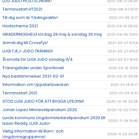
LUG JUDO HÖSTSCHEMA!
2021-08-21 08:36
Terminsstart HT2021
2021-08-07 10:13
Till dig som är Tävlingsaktiv!
2021-07-05 12:17
Höstschema 2021
2021-04-12 08:26
GRADERINGSHELG lördag 29 maj & söndag 30 maj
2021-04-05 21:50
Anmäl dig till CrossFys!
2021-03-27 10:54
LUGI TJEJ-JUDO TRÄNING!
2021-03-27 10:53
Årsmöte för LUGI JUDO söndag 11/4
2021-03-07 18:39
Träningstider under Sportlovet
2021-02-15 13:59
Nya bestämmelser 2021-02-01
2021-02-01 09:38
Information om Uppstartsveckan
2021-01-14 10:17
Terminsstart 2021
2021-01-09 12:31
STÖD LUGI JUDO FÖR ATT BYGGA UTEGYM!
2020-12-25 20:38
Johan Lopez Minnesstipendium 2020
2020-12-02 17:00
Lunds kommuns Ungdomsledarstipendium 2020 till
2020-11-29 16:45
Isaac Reddy, LUGI Judo!
Viktig information till Barn- och
2020-11-22 20:38
Ungdomsgrupperna!