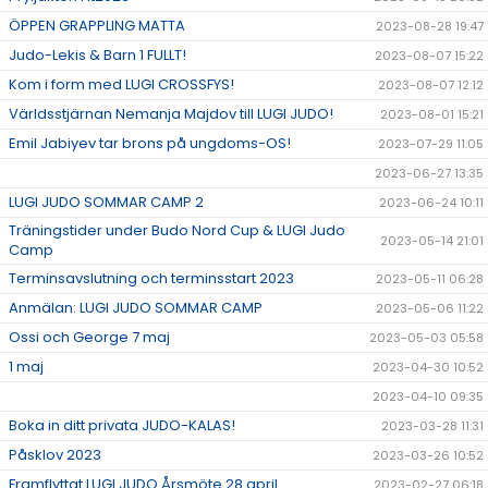
ÖPPEN GRAPPLING MATTA
2023-08-28 19:47
Judo-Lekis & Barn 1 FULLT!
2023-08-07 15:22
Kom i form med LUGI CROSSFYS!
2023-08-07 12:12
Världsstjärnan Nemanja Majdov till LUGI JUDO!
2023-08-01 15:21
Emil Jabiyev tar brons på ungdoms-OS!
2023-07-29 11:05
2023-06-27 13:35
LUGI JUDO SOMMAR CAMP 2
2023-06-24 10:11
Träningstider under Budo Nord Cup & LUGI Judo
2023-05-14 21:01
Camp
Terminsavslutning och terminsstart 2023
2023-05-11 06:28
Anmälan: LUGI JUDO SOMMAR CAMP
2023-05-06 11:22
Ossi och George 7 maj
2023-05-03 05:58
1 maj
2023-04-30 10:52
2023-04-10 09:35
Boka in ditt privata JUDO-KALAS!
2023-03-28 11:31
Påsklov 2023
2023-03-26 10:52
Framflyttat LUGI JUDO Årsmöte 28 april
2023-02-27 06:18