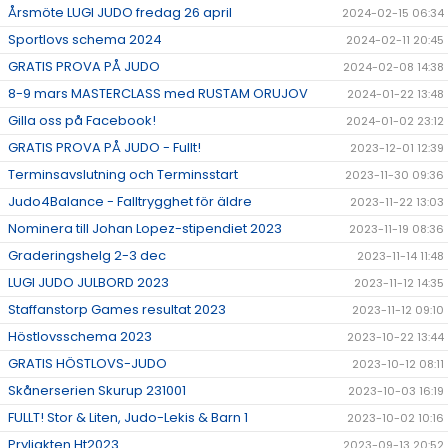
Årsmöte LUGI JUDO fredag 26 april
2024-02-15 06:34
Sportlovs schema 2024
2024-02-11 20:45
GRATIS PROVA PÅ JUDO
2024-02-08 14:38
8-9 mars MASTERCLASS med RUSTAM ORUJOV
2024-01-22 13:48
Gilla oss på Facebook!
2024-01-02 23:12
GRATIS PROVA PÅ JUDO - Fullt!
2023-12-01 12:39
Terminsavslutning och Terminsstart
2023-11-30 09:36
Judo4Balance - Falltrygghet för äldre
2023-11-22 13:03
Nominera till Johan Lopez-stipendiet 2023
2023-11-19 08:36
Graderingshelg 2-3 dec
2023-11-14 11:48
LUGI JUDO JULBORD 2023
2023-11-12 14:35
Staffanstorp Games resultat 2023
2023-11-12 09:10
Höstlovsschema 2023
2023-10-22 13:44
GRATIS HÖSTLOVS-JUDO
2023-10-12 08:11
Skånerserien Skurup 231001
2023-10-03 16:19
FULLT! Stor & Liten, Judo-Lekis & Barn 1
2023-10-02 10:16
Pryljakten Ht2023
2023-09-13 20:52