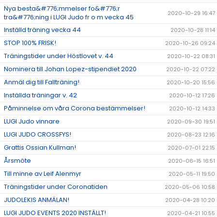
Nya besta&#776;mmelser fo&#776;r
2020-10-29 16:47
tra&#776;ning i LUGI Judo fr o m vecka 45
Inställd träning vecka 44
2020-10-28 11:14
STOP 100% FRISK!
2020-10-26 09:24
Träningstider under Höstlovet v. 44
2020-10-22 08:31
Nominera till Johan Lopez-stipendiet 2020
2020-10-22 07:22
Anmäl dig till Fallträning!
2020-10-20 15:56
Inställda träningar v. 42
2020-10-12 17:26
Påminnelse om våra Corona bestämmelser!
2020-10-12 14:33
LUGI Judo vinnare
2020-09-30 19:51
LUGI JUDO CROSSFYS!
2020-08-23 12:16
Grattis Ossian Kullman!
2020-07-01 22:15
Årsmöte
2020-06-15 16:51
Till minne av Leif Alenmyr
2020-05-11 19:50
Träningstider under Coronatiden
2020-05-06 10:58
JUDOLEKIS ANMÄLAN!
2020-04-28 10:20
LUGI JUDO EVENTS 2020 INSTÄLLT!
2020-04-21 10:55