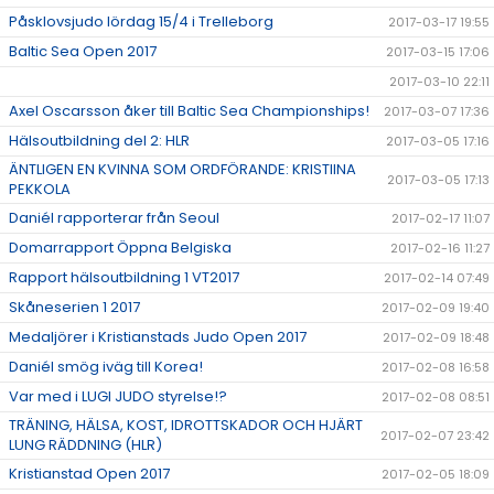
Påsklovsjudo lördag 15/4 i Trelleborg
2017-03-17 19:55
Baltic Sea Open 2017
2017-03-15 17:06
2017-03-10 22:11
Axel Oscarsson åker till Baltic Sea Championships!
2017-03-07 17:36
Hälsoutbildning del 2: HLR
2017-03-05 17:16
ÄNTLIGEN EN KVINNA SOM ORDFÖRANDE: KRISTIINA
2017-03-05 17:13
PEKKOLA
Daniél rapporterar från Seoul
2017-02-17 11:07
Domarrapport Öppna Belgiska
2017-02-16 11:27
Rapport hälsoutbildning 1 VT2017
2017-02-14 07:49
Skåneserien 1 2017
2017-02-09 19:40
Medaljörer i Kristianstads Judo Open 2017
2017-02-09 18:48
Daniél smög iväg till Korea!
2017-02-08 16:58
Var med i LUGI JUDO styrelse!?
2017-02-08 08:51
TRÄNING, HÄLSA, KOST, IDROTTSKADOR OCH HJÄRT
2017-02-07 23:42
LUNG RÄDDNING (HLR)
Kristianstad Open 2017
2017-02-05 18:09