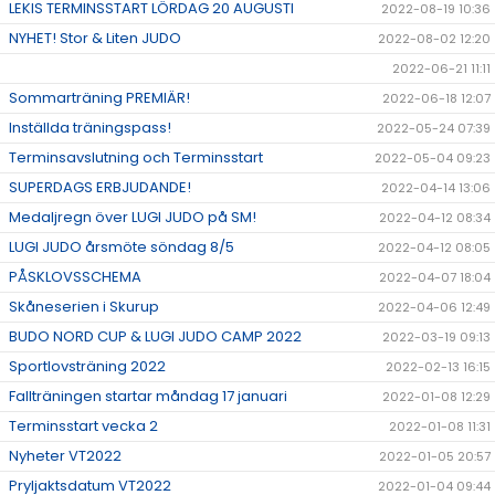
LEKIS TERMINSSTART LÖRDAG 20 AUGUSTI
2022-08-19 10:36
NYHET! Stor & Liten JUDO
2022-08-02 12:20
2022-06-21 11:11
Sommarträning PREMIÄR!
2022-06-18 12:07
Inställda träningspass!
2022-05-24 07:39
Terminsavslutning och Terminsstart
2022-05-04 09:23
SUPERDAGS ERBJUDANDE!
2022-04-14 13:06
Medaljregn över LUGI JUDO på SM!
2022-04-12 08:34
LUGI JUDO årsmöte söndag 8/5
2022-04-12 08:05
PÅSKLOVSSCHEMA
2022-04-07 18:04
Skåneserien i Skurup
2022-04-06 12:49
BUDO NORD CUP & LUGI JUDO CAMP 2022
2022-03-19 09:13
Sportlovsträning 2022
2022-02-13 16:15
Fallträningen startar måndag 17 januari
2022-01-08 12:29
Terminsstart vecka 2
2022-01-08 11:31
Nyheter VT2022
2022-01-05 20:57
Pryljaktsdatum VT2022
2022-01-04 09:44