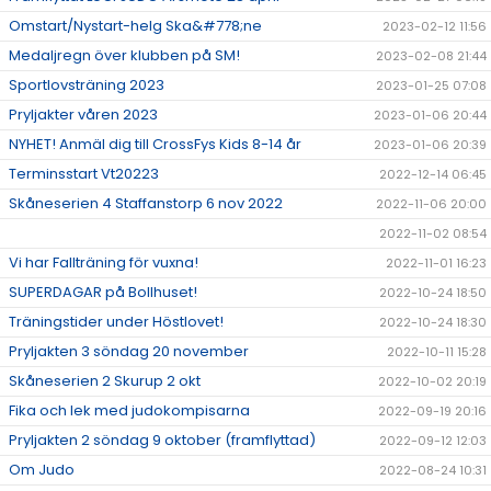
Omstart/Nystart-helg Ska&#778;ne
2023-02-12 11:56
Medaljregn över klubben på SM!
2023-02-08 21:44
Sportlovsträning 2023
2023-01-25 07:08
Pryljakter våren 2023
2023-01-06 20:44
NYHET! Anmäl dig till CrossFys Kids 8-14 år
2023-01-06 20:39
Terminsstart Vt20223
2022-12-14 06:45
Skåneserien 4 Staffanstorp 6 nov 2022
2022-11-06 20:00
2022-11-02 08:54
Vi har Fallträning för vuxna!
2022-11-01 16:23
SUPERDAGAR på Bollhuset!
2022-10-24 18:50
Träningstider under Höstlovet!
2022-10-24 18:30
Pryljakten 3 söndag 20 november
2022-10-11 15:28
Skåneserien 2 Skurup 2 okt
2022-10-02 20:19
Fika och lek med judokompisarna
2022-09-19 20:16
Pryljakten 2 söndag 9 oktober (framflyttad)
2022-09-12 12:03
Om Judo
2022-08-24 10:31