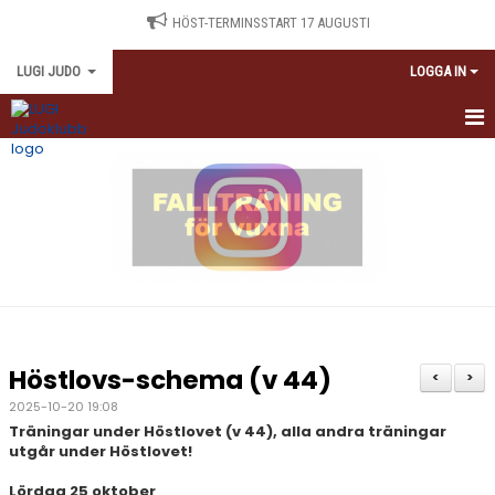
HÖST-TERMINSSTART 17 AUGUSTI
LUGI JUDO
LOGGA IN
HEM
SCHEMA
NYBÖRJARE
TRÄNINGSAVGIFTER
ANTIDOPING
Höstlovs-schema (v 44)
<
>
KALENDARIUM
2025-10-20 19:08
Träningar under Höstlovet (v 44), alla andra träningar
MEDLEMSINFORMATION
utgår under Höstlovet!
Lördag 25 oktober