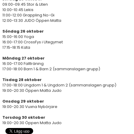
OM JUDO
09:00-09:45 Stor & Liten
10:00-10:45 Lekis
OM KLUBBEN
11:00-12:00 Grappling No-Gi
12:00-13:30 JUDO Öppen Matta
GRADERA
Söndag 26 oktober
15:00-16:00 Yoga
KONTAKT
16:00-17:00 CrossFys i Utegymet
17:15-18:15 Kata
Måndag 27 oktober
16:00-17:00 Fallträning
17:00-18:00 Barn 1 & Barn 2 (sammanslagen grupp)
Tisdag 28 oktober
17:00-18:00 Ungdom 1 & Ungdom 2 (sammanslagen grupp)
19:00-20:30 Öppen Matta Judo
Onsdag 29 oktober
19:00-20.30 Vuxna Nybörjare
Torsdag 30 oktober
19:00-20:30 Öppen Matta Judo