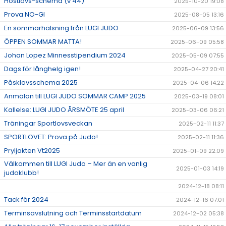
Höstlovs-schema (v 44)
2025-10-20 19:08
Prova NO-GI
2025-08-05 13:16
En sommarhälsning från LUGI JUDO
2025-06-09 13:56
ÖPPEN SOMMAR MATTA!
2025-06-09 05:58
Johan Lopez Minnesstipendium 2024
2025-05-09 07:55
Dags för långhelg igen!
2025-04-27 20:41
Påsklovsschema 2025
2025-04-06 14:22
Anmälan till LUGI JUDO SOMMAR CAMP 2025
2025-03-19 08:01
Kallelse: LUGI JUDO ÅRSMÖTE 25 april
2025-03-06 06:21
Träningar Sportlovsveckan
2025-02-11 11:37
SPORTLOVET: Prova på Judo!
2025-02-11 11:36
Pryljakten Vt2025
2025-01-09 22:09
Välkommen till LUGI Judo – Mer än en vanlig
2025-01-03 14:19
judoklubb!
2024-12-18 08:11
Tack för 2024
2024-12-16 07:01
Terminsavslutning och Terminsstartdatum
2024-12-02 05:38