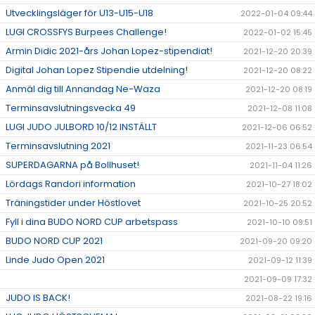
Utvecklingsläger för U13-U15-U18
2022-01-04 09:44
LUGI CROSSFYS Burpees Challenge!
2022-01-02 15:45
Armin Didic 2021-års Johan Lopez-stipendiat!
2021-12-20 20:39
Digital Johan Lopez Stipendie utdelning!
2021-12-20 08:22
Anmäl dig till Annandag Ne-Waza
2021-12-20 08:19
Terminsavslutningsvecka 49
2021-12-08 11:08
LUGI JUDO JULBORD 10/12 INSTÄLLT
2021-12-06 06:52
Terminsavslutning 2021
2021-11-23 06:54
SUPERDAGARNA på Bollhuset!
2021-11-04 11:26
Lördags Randori information
2021-10-27 18:02
Träningstider under Höstlovet
2021-10-25 20:52
Fyll i dina BUDO NORD CUP arbetspass
2021-10-10 09:51
BUDO NORD CUP 2021
2021-09-20 09:20
Linde Judo Open 2021
2021-09-12 11:39
2021-09-09 17:32
JUDO IS BACK!
2021-08-22 19:16