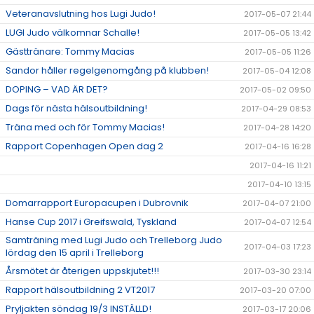
Veteranavslutning hos Lugi Judo!
2017-05-07 21:44
LUGI Judo välkomnar Schalle!
2017-05-05 13:42
Gästtränare: Tommy Macias
2017-05-05 11:26
Sandor håller regelgenomgång på klubben!
2017-05-04 12:08
DOPING – VAD ÄR DET?
2017-05-02 09:50
Dags för nästa hälsoutbildning!
2017-04-29 08:53
Träna med och för Tommy Macias!
2017-04-28 14:20
Rapport Copenhagen Open dag 2
2017-04-16 16:28
2017-04-16 11:21
2017-04-10 13:15
Domarrapport Europacupen i Dubrovnik
2017-04-07 21:00
Hanse Cup 2017 i Greifswald, Tyskland
2017-04-07 12:54
Samträning med Lugi Judo och Trelleborg Judo
2017-04-03 17:23
lördag den 15 april i Trelleborg
Årsmötet är återigen uppskjutet!!!
2017-03-30 23:14
Rapport hälsoutbildning 2 VT2017
2017-03-20 07:00
Pryljakten söndag 19/3 INSTÄLLD!
2017-03-17 20:06