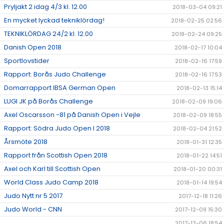
Pryljakt 2 idag 4/3 kl. 12.00
2018-03-04 09:21
En mycket lyckad tekniklördag!
2018-02-25 02:56
TEKNIKLÖRDAG 24/2 kl. 12.00
2018-02-24 09:25
Danish Open 2018
2018-02-17 10:04
Sportlovstider
2018-02-16 17:59
Rapport: Borås Judo Challenge
2018-02-16 17:53
Domarrapport IBSA German Open
2018-02-13 15:14
LUGI JK på Borås Challenge
2018-02-09 19:06
Axel Oscarsson -81 på Danish Open i Vejle
2018-02-09 18:55
Rapport: Södra Judo Open I 2018
2018-02-04 21:52
Årsmöte 2018
2018-01-31 12:35
Rapport från Scottish Open 2018
2018-01-22 14:51
Axel och Karl till Scottish Open
2018-01-20 00:31
World Class Judo Camp 2018
2018-01-14 19:54
Judo Nytt nr 5 2017
2017-12-18 11:26
Judo World - CNN
2017-12-09 15:30
2017-12-06 18:54