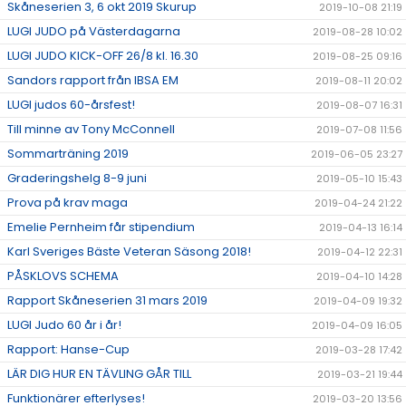
Skåneserien 3, 6 okt 2019 Skurup
2019-10-08 21:19
LUGI JUDO på Västerdagarna
2019-08-28 10:02
LUGI JUDO KICK-OFF 26/8 kl. 16.30
2019-08-25 09:16
Sandors rapport från IBSA EM
2019-08-11 20:02
LUGI judos 60-årsfest!
2019-08-07 16:31
Till minne av Tony McConnell
2019-07-08 11:56
Sommarträning 2019
2019-06-05 23:27
Graderingshelg 8-9 juni
2019-05-10 15:43
Prova på krav maga
2019-04-24 21:22
Emelie Pernheim får stipendium
2019-04-13 16:14
Karl Sveriges Bäste Veteran Säsong 2018!
2019-04-12 22:31
PÅSKLOVS SCHEMA
2019-04-10 14:28
Rapport Skåneserien 31 mars 2019
2019-04-09 19:32
LUGI Judo 60 år i år!
2019-04-09 16:05
Rapport: Hanse-Cup
2019-03-28 17:42
LÄR DIG HUR EN TÄVLING GÅR TILL
2019-03-21 19:44
Funktionärer efterlyses!
2019-03-20 13:56