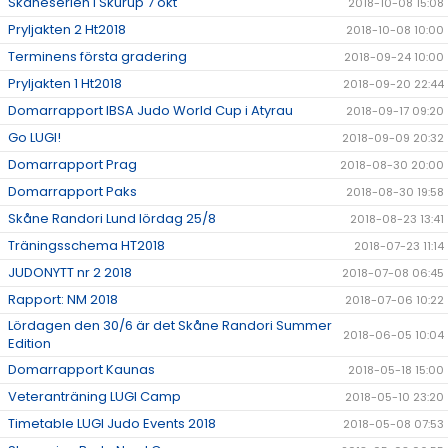
Skåneserien i Skurup 7 okt
2018-10-08 15:08
Pryljakten 2 Ht2018
2018-10-08 10:00
Terminens första gradering
2018-09-24 10:00
Pryljakten 1 Ht2018
2018-09-20 22:44
Domarrapport IBSA Judo World Cup i Atyrau
2018-09-17 09:20
Go LUGI!
2018-09-09 20:32
Domarrapport Prag
2018-08-30 20:00
Domarrapport Paks
2018-08-30 19:58
Skåne Randori Lund lördag 25/8
2018-08-23 13:41
Träningsschema HT2018
2018-07-23 11:14
JUDONYTT nr 2 2018
2018-07-08 06:45
Rapport: NM 2018
2018-07-06 10:22
Lördagen den 30/6 är det Skåne Randori Summer
2018-06-05 10:04
Edition
Domarrapport Kaunas
2018-05-18 15:00
Veteranträning LUGI Camp
2018-05-10 23:20
Timetable LUGI Judo Events 2018
2018-05-08 07:53