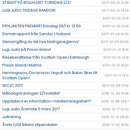
STÄNGT PÅ BOLLHUSET TORSDAG 2/2!
2017-02-01 21:49
LUGI JUDO TISDAGS RANDORI
2017-02-01 14:39
2017-01-25 21:18
PRYLJAKTEN PREMIÄR! Söndag 29/1 kl. 12.00
2017-01-25 21:16
Domarrapport från Sandor i Holland
2017-01-24 16:05
Genomgång av de nya tävlingsreglerna!
2017-01-23 20:59
Lugi Judo på Prison Island
2017-01-21 18:16
Reseberättelse från Scottish Open i Edinburgh
2017-01-16 21:18
Prison Island i Malmö
2017-01-12 10:32
Henningsson, Oscarsson, Legraf och Baker åker till
2017-01-11 19:12
Scottish Open!
WCJC 2017
2017-01-08 17:42
Måndagsträningen 2/1 inställd!
2016-12-30 19:49
Uppdatera er information i medlemsregistret!!!
2016-12-28 22:57
Lugi Judo Årsmöte 5 mars 2017
2016-12-17 10:02
Julträning
2016-12-12 08:43
Årets LUGI Allians stipendiater
2016-11-30 18:05