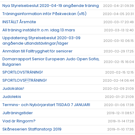
Nya Styrelsebeslut 2020-04-19 angående träning
2020-04-21 09:39
Träningsinformation inför Påskveckan (v15)
2020-04-05 20:31
INSTÄLLT Årsmöte
2020-03-17 20:49
All träning inställd fr.o.m. idag 13 mars
2020-03-13 12:40
Uppdatering Styrelsebeslut 2020-03-09
2020-03-10 06:15
angående utlandstävlingar/läger
Anmälan till Falltrygghet för seniorer
2020-02-29 17:25
Domarrapport Senior European Judo Open Sofia,
2020-02-15 16:04
Bulgarien
SPORTLOVSTRÄNING!
2020-02-15 12:15
SPORTLOVSTRÄNING!
2020-02-14 06:44
Judokalas!
2020-02-09 21:09
Judolekis
2020-01-21 21:09
Termins- och Nybörjarstart TISDAG 7 JANUARI
2020-01-06 17:38
Julträningstider
2019-12-11 08:57
Vad är Ringorm?
2019-11-14 17:28
Skåneserien Staffanstorp 2019
2019-11-10 17:36