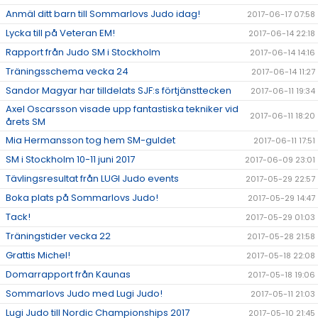
Anmäl ditt barn till Sommarlovs Judo idag!
2017-06-17 07:58
Lycka till på Veteran EM!
2017-06-14 22:18
Rapport från Judo SM i Stockholm
2017-06-14 14:16
Träningsschema vecka 24
2017-06-14 11:27
Sandor Magyar har tilldelats SJF:s förtjänsttecken
2017-06-11 19:34
Axel Oscarsson visade upp fantastiska tekniker vid
2017-06-11 18:20
årets SM
Mia Hermansson tog hem SM-guldet
2017-06-11 17:51
SM i Stockholm 10-11 juni 2017
2017-06-09 23:01
Tävlingsresultat från LUGI Judo events
2017-05-29 22:57
Boka plats på Sommarlovs Judo!
2017-05-29 14:47
Tack!
2017-05-29 01:03
Träningstider vecka 22
2017-05-28 21:58
Grattis Michel!
2017-05-18 22:08
Domarrapport från Kaunas
2017-05-18 19:06
Sommarlovs Judo med Lugi Judo!
2017-05-11 21:03
Lugi Judo till Nordic Championships 2017
2017-05-10 21:45