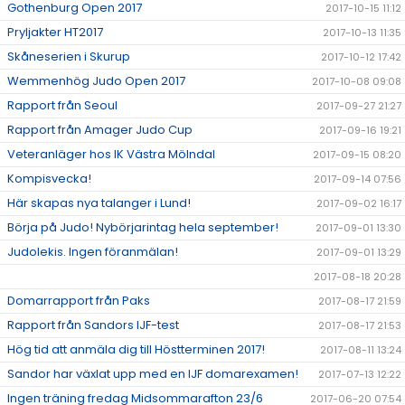
Gothenburg Open 2017
2017-10-15 11:12
Pryljakter HT2017
2017-10-13 11:35
Skåneserien i Skurup
2017-10-12 17:42
Wemmenhög Judo Open 2017
2017-10-08 09:08
Rapport från Seoul
2017-09-27 21:27
Rapport från Amager Judo Cup
2017-09-16 19:21
Veteranläger hos IK Västra Mölndal
2017-09-15 08:20
Kompisvecka!
2017-09-14 07:56
Här skapas nya talanger i Lund!
2017-09-02 16:17
Börja på Judo! Nybörjarintag hela september!
2017-09-01 13:30
Judolekis. Ingen föranmälan!
2017-09-01 13:29
2017-08-18 20:28
Domarrapport från Paks
2017-08-17 21:59
Rapport från Sandors IJF-test
2017-08-17 21:53
Hög tid att anmäla dig till Höstterminen 2017!
2017-08-11 13:24
Sandor har växlat upp med en IJF domarexamen!
2017-07-13 12:22
Ingen träning fredag Midsommarafton 23/6
2017-06-20 07:54