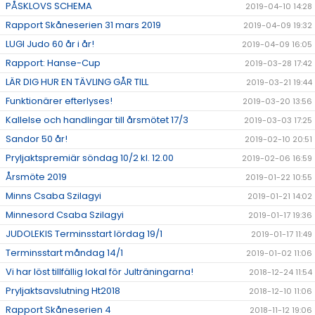
PÅSKLOVS SCHEMA
2019-04-10 14:28
Rapport Skåneserien 31 mars 2019
2019-04-09 19:32
LUGI Judo 60 år i år!
2019-04-09 16:05
Rapport: Hanse-Cup
2019-03-28 17:42
LÄR DIG HUR EN TÄVLING GÅR TILL
2019-03-21 19:44
Funktionärer efterlyses!
2019-03-20 13:56
Kallelse och handlingar till årsmötet 17/3
2019-03-03 17:25
Sandor 50 år!
2019-02-10 20:51
Pryljaktspremiär söndag 10/2 kl. 12.00
2019-02-06 16:59
Årsmöte 2019
2019-01-22 10:55
Minns Csaba Szilagyi
2019-01-21 14:02
Minnesord Csaba Szilagyi
2019-01-17 19:36
JUDOLEKIS Terminsstart lördag 19/1
2019-01-17 11:49
Terminsstart måndag 14/1
2019-01-02 11:06
Vi har löst tillfällig lokal för Julträningarna!
2018-12-24 11:54
Pryljaktsavslutning Ht2018
2018-12-10 11:06
Rapport Skåneserien 4
2018-11-12 19:06