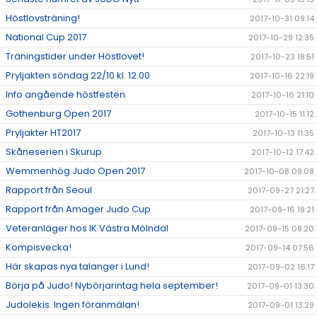
Höstlovsträning!
2017-10-31 09:14
National Cup 2017
2017-10-29 12:35
Träningstider under Höstlovet!
2017-10-23 18:51
Pryljakten söndag 22/10 kl. 12.00
2017-10-16 22:19
Info angående höstfesten
2017-10-16 21:10
Gothenburg Open 2017
2017-10-15 11:12
Pryljakter HT2017
2017-10-13 11:35
Skåneserien i Skurup
2017-10-12 17:42
Wemmenhög Judo Open 2017
2017-10-08 09:08
Rapport från Seoul
2017-09-27 21:27
Rapport från Amager Judo Cup
2017-09-16 19:21
Veteranläger hos IK Västra Mölndal
2017-09-15 08:20
Kompisvecka!
2017-09-14 07:56
Här skapas nya talanger i Lund!
2017-09-02 16:17
Börja på Judo! Nybörjarintag hela september!
2017-09-01 13:30
Judolekis. Ingen föranmälan!
2017-09-01 13:29