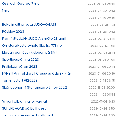
Ossi och George 7 maj
2023-05-03 05:58
1 maj
2023-04-30 10:52
2023-04-10 09:35
Boka in ditt privata JUDO-KALAS!
2023-03-28 11:31
Påsklov 2023
2023-03-26 10:52
Framflyttat LUGI JUDO Årsmöte 28 april
2023-02-27 06:18
Omstart/Nystart-helg Ska&#778;ne
2023-02-12 11:56
Medaljregn över klubben på SM!
2023-02-08 21:44
Sportlovsträning 2023
2023-01-25 07:08
Pryljakter våren 2023
2023-01-06 20:44
NYHET! Anmäl dig till CrossFys Kids 8-14 år
2023-01-06 20:39
Terminsstart Vt20223
2022-12-14 06:45
Skåneserien 4 Staffanstorp 6 nov 2022
2022-11-06 20:00
2022-11-02 08:54
Vi har Fallträning för vuxna!
2022-11-01 16:23
SUPERDAGAR på Bollhuset!
2022-10-24 18:50
Träningstider under Höstlovet!
2022-10-24 18:30