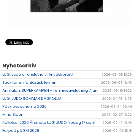
Nyhetsarkiv
LUGI Judo är anslutna till Fritidskortet!
2026-08-05 13:29
Tack för en fantastisk termin!
2026-06-08 16:43
Anmälan: SUPERKAMPEN - Terminsavslutning 7 juni
2026-05-19 14:22
LUGI JUDO SOMMAR DAGKOLLO
2026-04-16 12:05
Påsklovs schema 2026
2026-03-24 06:44
Mina Sidor
2026-02-27 16:22
Kallelse: 2026 Årsmöte LUGI JUDO fredag 17 april
2026-02-19 10:43
Fullpott på SM 2026
2026-02-09 15:18