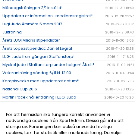
Måndagsträningen 2/1 inställd!
2016-12-30 19:49
Uppdatera er information i medlemsregistret!!!
2016-12-28 22:57
Lugi Judo Årsmöte 5 mars 2017
2016-12-17 10:02
Julträning
2016-12-12 08:43
Årets LUGI Allians stipendiater
2016-11-30 18:05
Årets Lopezstipendiat: Daniél Legraf
2016-11-20 13:58
LUGI Judo framgångar i Staffanstorp!
2016-11-17 16:25
Mycket judo i Staffanstorp under helgen! Åk dit!
2016-11-09 14:31
Veteranträning söndag 6/11 kl. 12.00
2016-11-04 10:44
Kompisvecka med uppdaterat datum!!
2016-11-02 12:16
National Cup 2016
2016-10-23 13:25
Martin Pacek håller träning i LUGI Judo
2016-10-20 16:26
Ny kassör i LUGI Judo
2016-10-20 14:32
Soto makikomi
2016-10-10 21:27
För att hemsidan ska fungera korrekt använder vi
nödvändiga cookies från SportAdmin. Dessa går inte att
Judo VM
2016-08-25 10:05
stänga av. Föreningen kan också använda frivilliga
OS: Rio 2016
2016-08-17 11:19
cookies, t.ex. för statistik eller marknadsföring. Du väljer