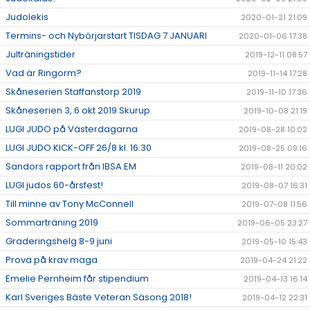
Judolekis
2020-01-21 21:09
Termins- och Nybörjarstart TISDAG 7 JANUARI
2020-01-06 17:38
Julträningstider
2019-12-11 08:57
Vad är Ringorm?
2019-11-14 17:28
Skåneserien Staffanstorp 2019
2019-11-10 17:36
Skåneserien 3, 6 okt 2019 Skurup
2019-10-08 21:19
LUGI JUDO på Västerdagarna
2019-08-28 10:02
LUGI JUDO KICK-OFF 26/8 kl. 16.30
2019-08-25 09:16
Sandors rapport från IBSA EM
2019-08-11 20:02
LUGI judos 60-årsfest!
2019-08-07 16:31
Till minne av Tony McConnell
2019-07-08 11:56
Sommarträning 2019
2019-06-05 23:27
Graderingshelg 8-9 juni
2019-05-10 15:43
Prova på krav maga
2019-04-24 21:22
Emelie Pernheim får stipendium
2019-04-13 16:14
Karl Sveriges Bäste Veteran Säsong 2018!
2019-04-12 22:31