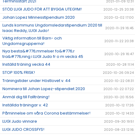
Terminsstart 2021
2021-01-09 12:31
STÖD LUGI JUDO FÖR ATT BYGGA UTEGYM!
2020-12-25 20:38
Johan Lopez Minnesstipendium 2020
2020-12-02 17:00
Lunds kommuns Ungdomsledarstipendium 2020 till
2020-11-29 16:45
Isaac Reddy, LUGI Judo!
Viktig information till Barn- och
2020-11-22 20:38
Ungdomsgrupperna!
Nya besta&#776;mmelser fo&#776;r
2020-10-29 16:47
tra&#776;ning i LUGI Judo fr o m vecka 45
Inställd träning vecka 44
2020-10-28 11:14
STOP 100% FRISK!
2020-10-26 09:24
Träningstider under Höstlovet v. 44
2020-10-22 08:31
Nominera till Johan Lopez-stipendiet 2020
2020-10-22 07:22
Anmäl dig till Fallträning!
2020-10-20 15:56
Inställda träningar v. 42
2020-10-12 17:26
Påminnelse om våra Corona bestämmelser!
2020-10-12 14:33
LUGI Judo vinnare
2020-09-30 19:51
LUGI JUDO CROSSFYS!
2020-08-23 12:16