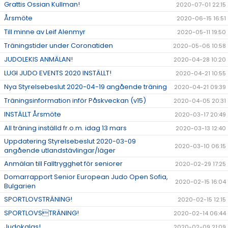
Grattis Ossian Kullman!
2020-07-01 22:15
Årsmöte
2020-06-15 16:51
Till minne av Leif Alenmyr
2020-05-11 19:50
Träningstider under Coronatiden
2020-05-06 10:58
JUDOLEKIS ANMÄLAN!
2020-04-28 10:20
LUGI JUDO EVENTS 2020 INSTÄLLT!
2020-04-21 10:55
Nya Styrelsebeslut 2020-04-19 angående träning
2020-04-21 09:39
Träningsinformation inför Påskveckan (v15)
2020-04-05 20:31
INSTÄLLT Årsmöte
2020-03-17 20:49
All träning inställd fr.o.m. idag 13 mars
2020-03-13 12:40
Uppdatering Styrelsebeslut 2020-03-09
2020-03-10 06:15
angående utlandstävlingar/läger
Anmälan till Falltrygghet för seniorer
2020-02-29 17:25
Domarrapport Senior European Judo Open Sofia,
2020-02-15 16:04
Bulgarien
SPORTLOVSTRÄNING!
2020-02-15 12:15
SPORTLOVSTRÄNING!
2020-02-14 06:44
Judokalas!
2020-02-09 21:09