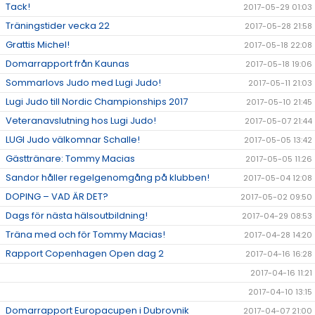
Tack!
2017-05-29 01:03
Träningstider vecka 22
2017-05-28 21:58
Grattis Michel!
2017-05-18 22:08
Domarrapport från Kaunas
2017-05-18 19:06
Sommarlovs Judo med Lugi Judo!
2017-05-11 21:03
Lugi Judo till Nordic Championships 2017
2017-05-10 21:45
Veteranavslutning hos Lugi Judo!
2017-05-07 21:44
LUGI Judo välkomnar Schalle!
2017-05-05 13:42
Gästtränare: Tommy Macias
2017-05-05 11:26
Sandor håller regelgenomgång på klubben!
2017-05-04 12:08
DOPING – VAD ÄR DET?
2017-05-02 09:50
Dags för nästa hälsoutbildning!
2017-04-29 08:53
Träna med och för Tommy Macias!
2017-04-28 14:20
Rapport Copenhagen Open dag 2
2017-04-16 16:28
2017-04-16 11:21
2017-04-10 13:15
Domarrapport Europacupen i Dubrovnik
2017-04-07 21:00