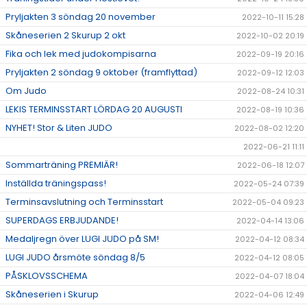
Pryljakten 3 söndag 20 november
2022-10-11 15:28
Skåneserien 2 Skurup 2 okt
2022-10-02 20:19
Fika och lek med judokompisarna
2022-09-19 20:16
Pryljakten 2 söndag 9 oktober (framflyttad)
2022-09-12 12:03
Om Judo
2022-08-24 10:31
LEKIS TERMINSSTART LÖRDAG 20 AUGUSTI
2022-08-19 10:36
NYHET! Stor & Liten JUDO
2022-08-02 12:20
2022-06-21 11:11
Sommarträning PREMIÄR!
2022-06-18 12:07
Inställda träningspass!
2022-05-24 07:39
Terminsavslutning och Terminsstart
2022-05-04 09:23
SUPERDAGS ERBJUDANDE!
2022-04-14 13:06
Medaljregn över LUGI JUDO på SM!
2022-04-12 08:34
LUGI JUDO årsmöte söndag 8/5
2022-04-12 08:05
PÅSKLOVSSCHEMA
2022-04-07 18:04
Skåneserien i Skurup
2022-04-06 12:49