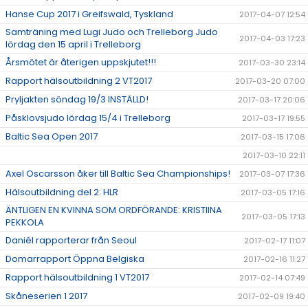
Hanse Cup 2017 i Greifswald, Tyskland
2017-04-07 12:54
Samträning med Lugi Judo och Trelleborg Judo
2017-04-03 17:23
lördag den 15 april i Trelleborg
Årsmötet är återigen uppskjutet!!!
2017-03-30 23:14
Rapport hälsoutbildning 2 VT2017
2017-03-20 07:00
Pryljakten söndag 19/3 INSTÄLLD!
2017-03-17 20:06
Påsklovsjudo lördag 15/4 i Trelleborg
2017-03-17 19:55
Baltic Sea Open 2017
2017-03-15 17:06
2017-03-10 22:11
Axel Oscarsson åker till Baltic Sea Championships!
2017-03-07 17:36
Hälsoutbildning del 2: HLR
2017-03-05 17:16
ÄNTLIGEN EN KVINNA SOM ORDFÖRANDE: KRISTIINA
2017-03-05 17:13
PEKKOLA
Daniél rapporterar från Seoul
2017-02-17 11:07
Domarrapport Öppna Belgiska
2017-02-16 11:27
Rapport hälsoutbildning 1 VT2017
2017-02-14 07:49
Skåneserien 1 2017
2017-02-09 19:40