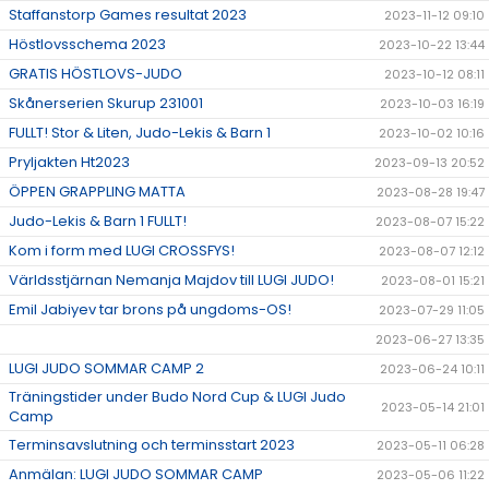
Staffanstorp Games resultat 2023
2023-11-12 09:10
Höstlovsschema 2023
2023-10-22 13:44
GRATIS HÖSTLOVS-JUDO
2023-10-12 08:11
Skånerserien Skurup 231001
2023-10-03 16:19
FULLT! Stor & Liten, Judo-Lekis & Barn 1
2023-10-02 10:16
Pryljakten Ht2023
2023-09-13 20:52
ÖPPEN GRAPPLING MATTA
2023-08-28 19:47
Judo-Lekis & Barn 1 FULLT!
2023-08-07 15:22
Kom i form med LUGI CROSSFYS!
2023-08-07 12:12
Världsstjärnan Nemanja Majdov till LUGI JUDO!
2023-08-01 15:21
Emil Jabiyev tar brons på ungdoms-OS!
2023-07-29 11:05
2023-06-27 13:35
LUGI JUDO SOMMAR CAMP 2
2023-06-24 10:11
Träningstider under Budo Nord Cup & LUGI Judo
2023-05-14 21:01
Camp
Terminsavslutning och terminsstart 2023
2023-05-11 06:28
Anmälan: LUGI JUDO SOMMAR CAMP
2023-05-06 11:22