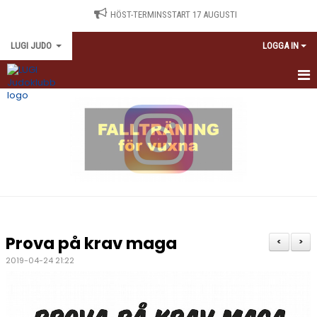
HÖST-TERMINSSTART 17 AUGUSTI
LUGI JUDO
LOGGA IN
HEM
TRÄNINGSSCHEMA
NYBÖRJARE
TRÄNINGSAVGIFTER
ANTIDOPING
Prova på krav maga
<
>
KALENDARIUM
2019-04-24 21:22
MEDLEMSINFORMATION