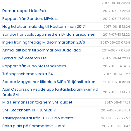
2017-08-18 20:28
Domarrapport från Paks
2017-08-17 21:59
Rapport från Sandors IJF-test
2017-08-17 21:53
Hög tid att anmäla dig till Höstterminen 2017!
2017-08-11 13:24
Sandor har växlat upp med en IJF domarexamen!
2017-07-13 12:22
Ingen träning fredag Midsommarafton 23/6
2017-06-20 07:54
Anmäl ditt barn till Sommarlovs Judo idag!
2017-06-17 07:58
Lycka till på Veteran EM!
2017-06-14 22:18
Rapport från Judo SM i Stockholm
2017-06-14 14:16
Träningsschema vecka 24
2017-06-14 11:27
Sandor Magyar har tilldelats SJF:s förtjänsttecken
2017-06-11 19:34
Axel Oscarsson visade upp fantastiska tekniker vid
2017-06-11 18:20
årets SM
Mia Hermansson tog hem SM-guldet
2017-06-11 17:51
SM i Stockholm 10-11 juni 2017
2017-06-09 23:01
Tävlingsresultat från LUGI Judo events
2017-05-29 22:57
Boka plats på Sommarlovs Judo!
2017-05-29 14:47