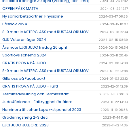
Inställda träningar 30 april (Valborg) och 1 maj
2024-04-26 11:42
ÖPPEN PÅSK MATTA
2024-03-22 12:17
Ny samarbetspartner: Physioline
2024-03-17 08:56
Påsklov 2024
2024-03-15 10:07
8-9 mars MASTERCLASS med RUSTAM ORUJOV
2024-02-18 19:34
GJK Veteranläger 2024
2024-02-15 08:39
Årsmöte LUGI JUDO fredag 26 april
2024-02-15 06:34
Sportlovs schema 2024
2024-02-11 20:45
GRATIS PROVA PÅ JUDO
2024-02-08 14:38
8-9 mars MASTERCLASS med RUSTAM ORUJOV
2024-01-22 13:48
Gilla oss på Facebook!
2024-01-02 23:12
GRATIS PROVA PÅ JUDO - Fullt!
2023-12-01 12:39
Terminsavslutning och Terminsstart
2023-11-30 09:36
Judo4Balance - Falltrygghet för äldre
2023-11-22 13:03
Nominera till Johan Lopez-stipendiet 2023
2023-11-19 08:36
Graderingshelg 2-3 dec
2023-11-14 11:48
LUGI JUDO JULBORD 2023
2023-11-12 14:35