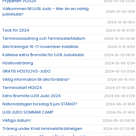
Pryljakten Vt2025
2025-01-09 22:09
Välkommen till LUGI Judo – Mer än en vanlig
2025-01-03 14:19
judoklubb!
2024-12-18 08:11
Tack för 2024
2024-12-16 07:01
Terminsavslutning och Terminsstartdatum
2024-12-02 05:38
Alla träningar 16-17 november inställda
2024-11-15 18:53
Kallelse extra årsmöte för LUGI Judoklubb
2024-10-23 08:23
Höstlovsträning
2024-10-06 12:34
GRATIS HÖSTLOVS-JUDO
2024-10-03 13:54
Viktig information till alla föräldrar!
2024-09-15 11:51
Terminsstart Ht2024
2024-07-18 12:05
Extra årsmöte LUGI Judo 2024
2024-06-19 07:29
Nationaldagen torsdag 6 juni STÄNGT!
2024-06-01 18:41
LUGI JUDO SOMMAR CAMP
2024-05-21 14:12
Viktiga datum!
2024-05-20 06:39
Träning under Kristi himmelsfärdshelgen
2024-05-07 22:40