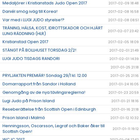
Medaljörer i Kristianstads Judo Open 2017
2017-02-09 18:48
Daniél smög iväg till Korea!
2017-02-08 16:58
Var med i LUGI JUDO styrelse!?
2017-02-08 08:51
TRÄNING, HÄLSA, KOST, IDROTTSKADOR OCH HJÄRT
2017-02-07 23:42
LUNG RÄDDNING (HLR)
Kristianstad Open 2017
2017-02-05 18:09
STÄNGT PÅ BOLLHUSET TORSDAG 2/2!
2017-02-01 21:49
LUGI JUDO TISDAGS RANDORI
2017-02-01 14:39
2017-01-25 21:18
PRYLJAKTEN PREMIÄR! Söndag 29/1 kl. 12.00
2017-01-25 21:16
Domarrapport från Sandor i Holland
2017-01-24 16:05
Genomgång av de nya tävlingsreglerna!
2017-01-23 20:59
Lugi Judo på Prison Island
2017-01-21 18:16
Reseberättelse från Scottish Open i Edinburgh
2017-01-16 21:18
Prison Island i Malmö
2017-01-12 10:32
Henningsson, Oscarsson, Legraf och Baker åker till
2017-01-11 19:12
Scottish Open!
WCJC 2017
2017-01-08 17:42