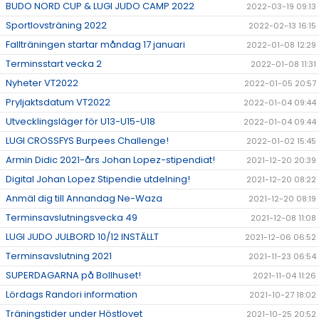
BUDO NORD CUP & LUGI JUDO CAMP 2022
2022-03-19 09:13
Sportlovsträning 2022
2022-02-13 16:15
Fallträningen startar måndag 17 januari
2022-01-08 12:29
Terminsstart vecka 2
2022-01-08 11:31
Nyheter VT2022
2022-01-05 20:57
Pryljaktsdatum VT2022
2022-01-04 09:44
Utvecklingsläger för U13-U15-U18
2022-01-04 09:44
LUGI CROSSFYS Burpees Challenge!
2022-01-02 15:45
Armin Didic 2021-års Johan Lopez-stipendiat!
2021-12-20 20:39
Digital Johan Lopez Stipendie utdelning!
2021-12-20 08:22
Anmäl dig till Annandag Ne-Waza
2021-12-20 08:19
Terminsavslutningsvecka 49
2021-12-08 11:08
LUGI JUDO JULBORD 10/12 INSTÄLLT
2021-12-06 06:52
Terminsavslutning 2021
2021-11-23 06:54
SUPERDAGARNA på Bollhuset!
2021-11-04 11:26
Lördags Randori information
2021-10-27 18:02
Träningstider under Höstlovet
2021-10-25 20:52